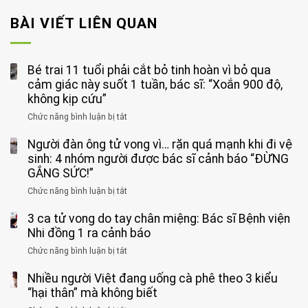
BÀI VIẾT LIÊN QUAN
Bé trai 11 tuổi phải cắt bỏ tinh hoàn vì bỏ qua
cảm giác này suốt 1 tuần, bác sĩ: “Xoắn 900 độ,
không kịp cứu”
Chức năng bình luận bị tắt
ở
Bé
Người đàn ông tử vong vì… rặn quá mạnh khi đi vệ
trai
11
sinh: 4 nhóm người được bác sĩ cảnh báo “ĐỪNG
tuổi
GẮNG SỨC!”
phải
Chức năng bình luận bị tắt
ở
cắt
Người
bỏ
3 ca tử vong do tay chân miệng: Bác sĩ Bệnh viện
đàn
tinh
ông
Nhi đồng 1 ra cảnh báo
hoàn
tử
vì
Chức năng bình luận bị tắt
ở
vong
bỏ
3
vì…
qua
Nhiều người Việt đang uống cà phê theo 3 kiểu
ca
rặn
cảm
tử
“hại thân” mà không biết
quá
giác
vong