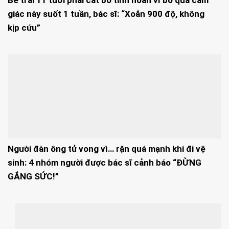
giác này suốt 1 tuần, bác sĩ: “Xoắn 900 độ, không
kịp cứu”
Người đàn ông tử vong vì… rặn quá mạnh khi đi vệ
sinh: 4 nhóm người được bác sĩ cảnh báo “ĐỪNG
GẮNG SỨC!”