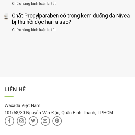
điểm
gan
ung
Chức năng bình luận bị tắt
ở
với
tập
thận
thư
3
huyết
thể
cùng
Chất Propylparaben có trong kem dưỡng da Nivea
loại
áp
dục
lúc
cây
bị thu hồi độc hại ra sao?
và
tốt
đừng
thận:
nhất
Chức năng bình luận bị tắt
ở
đặt
Bạn
cho
Chất
trong
nên
tim:
Propylparaben
phòng
dành
Sáng
có
khách:
thời
hay
trong
Ảnh
gian
chiều
kem
hưởng
để
mới
dưỡng
tới
xem
là
da
tài
xét
“giờ
Nivea
lộc,
kỹ
vàng”?
bị
vận
thông
thu
LIÊN HỆ
khí
tin
hồi
này
độc
hại
Waxada Việt Nam
ra
101/58/30 Nguyễn Văn Đậu, Quận Bình Thạnh, TP.HCM
sao?