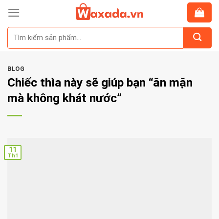
Skip
to
Tìm
content
kiếm:
BLOG
Chiếc thìa này sẽ giúp bạn “ăn mặn
mà không khát nước”
11
Th1