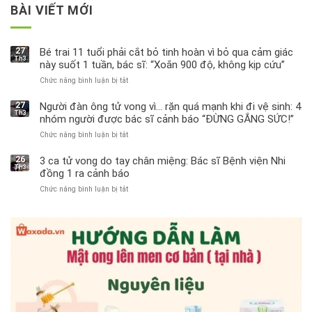
BÀI VIẾT MỚI
27
Bé trai 11 tuổi phải cắt bỏ tinh hoàn vì bỏ qua cảm giác
Th3
này suốt 1 tuần, bác sĩ: “Xoắn 900 độ, không kịp cứu”
Chức năng bình luận bị tắt
ở
Bé
trai
27
Người đàn ông tử vong vì… rặn quá mạnh khi đi vệ sinh: 4
Th3
11
nhóm người được bác sĩ cảnh báo “ĐỪNG GẮNG SỨC!”
tuổi
Chức năng bình luận bị tắt
ở
phải
Người
cắt
đàn
bỏ
26
3 ca tử vong do tay chân miệng: Bác sĩ Bệnh viện Nhi
Th3
ông
tinh
đồng 1 ra cảnh báo
tử
hoàn
Chức năng bình luận bị tắt
ở
vong
vì
3
vì…
bỏ
ca
rặn
qua
tử
quá
cảm
vong
mạnh
giác
do
khi
này
tay
đi
suốt
chân
vệ
1
miệng:
sinh:
tuần,
Bác
4
bác
sĩ
nhóm
sĩ:
Bệnh