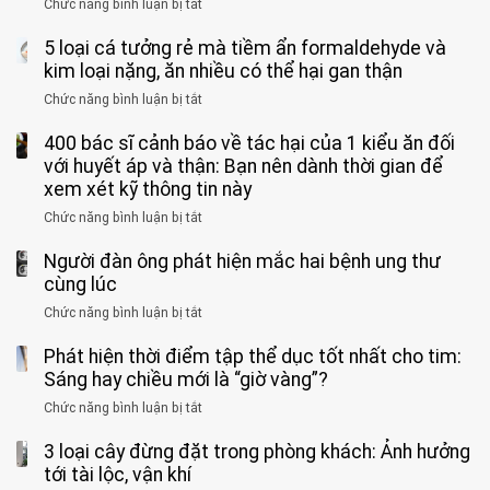
mạnh
Chức năng bình luận bị tắt
ở
này
do
khi
Nhiều
suốt
tay
đi
5 loại cá tưởng rẻ mà tiềm ẩn formaldehyde và
người
1
chân
vệ
Việt
kim loại nặng, ăn nhiều có thể hại gan thận
tuần,
miệng:
sinh:
đang
bác
Bác
Chức năng bình luận bị tắt
ở
4
uống
sĩ:
sĩ
5
nhóm
cà
“Xoắn
Bệnh
400 bác sĩ cảnh báo về tác hại của 1 kiểu ăn đối
loại
người
phê
900
viện
cá
với huyết áp và thận: Bạn nên dành thời gian để
được
theo
độ,
Nhi
tưởng
xem xét kỹ thông tin này
bác
3
không
đồng
rẻ
sĩ
kiểu
kịp
Chức năng bình luận bị tắt
ở
1
mà
cảnh
“hại
cứu”
400
ra
tiềm
báo
thân”
Người đàn ông phát hiện mắc hai bệnh ung thư
bác
cảnh
ẩn
“ĐỪNG
mà
sĩ
cùng lúc
báo
formaldehyde
GẮNG
không
cảnh
và
Chức năng bình luận bị tắt
SỨC!”
ở
biết
báo
kim
Người
về
loại
Phát hiện thời điểm tập thể dục tốt nhất cho tim:
đàn
tác
nặng,
ông
Sáng hay chiều mới là “giờ vàng”?
hại
ăn
phát
của
Chức năng bình luận bị tắt
ở
nhiều
hiện
1
Phát
có
mắc
kiểu
3 loại cây đừng đặt trong phòng khách: Ảnh hưởng
hiện
thể
hai
ăn
thời
tới tài lộc, vận khí
hại
bệnh
đối