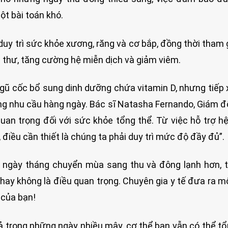
ột bài toán khó.
 duy trì sức khỏe xương, răng và cơ bắp, đồng thời tham 
g thư, tăng cường hệ miễn dịch và giảm viêm.
gũ cốc bổ sung dinh dưỡng chứa vitamin D, nhưng tiếp 
ng nhu cầu hàng ngày. Bác sĩ Natasha Fernando, Giám đ
quan trọng đối với sức khỏe tổng thể. Từ việc hỗ trợ h
iều cần thiết là chúng ta phải duy trì mức độ đầy đủ”.
g ngày tháng chuyển mùa sang thu và đông lạnh hơn, t
hay không là điều quan trọng. Chuyên gia y tế đưa ra 
 của bạn!
ả trong những ngày nhiều mây, cơ thể bạn vẫn có thể t