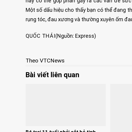
này có thể góp phần gây ra các vấn đề sức
Một số dấu hiệu cho thấy bạn có thể đang th
rụng tóc, đau xương và thường xuyên ốm đa
QUỐC THÁI
(Nguồn: Express)
Theo VTCNews
Bài viết liên quan
Bé trai 11 tuổi phải cắt bỏ tinh