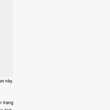
in này.
h trạng