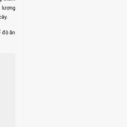
 lượng
cây.
ế độ ăn