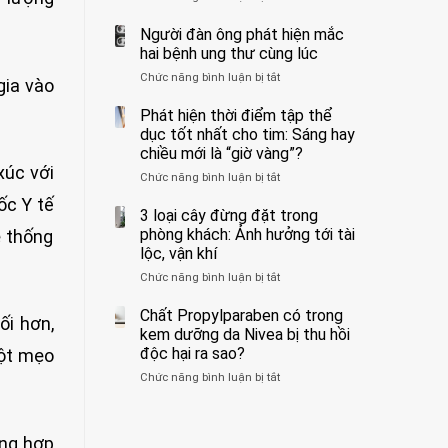
ẩn
400
không
formaldehyde
bác
Người đàn ông phát hiện mắc
biết
và
sĩ
hai bệnh ung thư cùng lúc
kim
cảnh
Chức năng bình luận bị tắt
ở
loại
báo
gia vào
Người
nặng,
về
đàn
Phát hiện thời điểm tập thể
ăn
tác
ông
dục tốt nhất cho tim: Sáng hay
nhiều
hại
phát
có
của
chiều mới là “giờ vàng”?
hiện
thể
1
xúc với
Chức năng bình luận bị tắt
ở
mắc
hại
kiểu
Phát
hai
gan
ăn
ốc Y tế
hiện
3 loại cây đừng đặt trong
bệnh
thận
đối
thời
ung
phòng khách: Ảnh hưởng tới tài
ệ thống
với
điểm
thư
lộc, vận khí
huyết
tập
cùng
áp
Chức năng bình luận bị tắt
ở
thể
lúc
và
3
dục
thận:
loại
Chất Propylparaben có trong
tốt
Bạn
ối hơn,
cây
nhất
kem dưỡng da Nivea bị thu hồi
nên
đừng
cho
độc hại ra sao?
một mẹo
dành
đặt
tim:
thời
Chức năng bình luận bị tắt
ở
trong
Sáng
gian
Chất
phòng
hay
để
Propylparaben
khách:
chiều
xem
có
Ảnh
mới
xét
ổng hợp
trong
hưởng