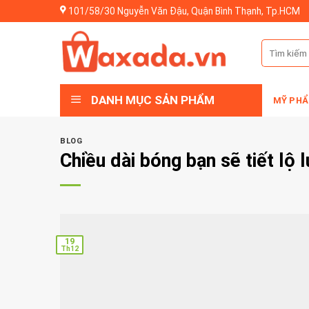
Skip
101/58/30 Nguyễn Văn Đậu, Quận Bình Thạnh, Tp.HCM
to
content
Tìm
kiếm:
DANH MỤC SẢN PHẨM
MỸ PHẨ
BLOG
Chiều dài bóng bạn sẽ tiết lộ 
19
Th12