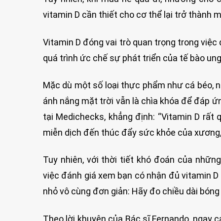
vitamin D cần thiết cho cơ thể lại trở thành m
Vitamin D đóng vai trò quan trọng trong việc
quá trình ức chế sự phát triển của tế bào un
Mặc dù một số loại thực phẩm như cá béo, n
ánh nắng mặt trời vẫn là chìa khóa để đáp ứ
tại Medichecks, khẳng định: “Vitamin D rất 
miễn dịch đến thúc đẩy sức khỏe của xương, đ
Tuy nhiên, với thời tiết khó đoán của nhữn
việc đánh giá xem bạn có nhận đủ vitamin D 
nhỏ vô cùng đơn giản: Hãy đo chiều dài bóng
Theo lời khuyên của Bác sĩ Fernando, ngay c