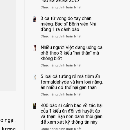
“ĐỪNG GẮNG SỨC!”
cắt
Chức năng bình luận bị tắt
bỏ
ở
tinh
Người
hoàn
đàn
3 ca tử vong do tay chân
vì
ông
miệng: Bác sĩ Bệnh viện Nhi
bỏ
tử
đồng 1 ra cảnh báo
qua
vong
Chức năng bình luận bị tắt
ở
cảm
vì…
3
giác
rặn
ca
Nhiều người Việt đang uống cà
này
quá
tử
suốt
mạnh
phê theo 3 kiểu “hại thân” mà
vong
1
khi
không biết
do
tuần,
đi
Chức năng bình luận bị tắt
ở
tay
bác
vệ
Nhiều
chân
sĩ:
sinh:
người
5 loại cá tưởng rẻ mà tiềm ẩn
miệng:
“Xoắn
4
Việt
Bác
formaldehyde và kim loại nặng,
900
nhóm
đang
sĩ
độ,
người
ăn nhiều có thể hại gan thận
uống
Bệnh
không
được
Chức năng bình luận bị tắt
ở
cà
viện
kịp
bác
5
phê
Nhi
cứu”
sĩ
loại
400 bác sĩ cảnh báo về tác hại
theo
đồng
cảnh
cá
3
của 1 kiểu ăn đối với huyết áp
1
báo
tưởng
kiểu
ra
và thận: Bạn nên dành thời gian
“ĐỪNG
o ngại.
rẻ
“hại
cảnh
GẮNG
để xem xét kỹ thông tin này
mà
thân”
báo
SỨC!”
ủ lượng
Chức năng bình luận bị tắt
tiềm
ở
mà