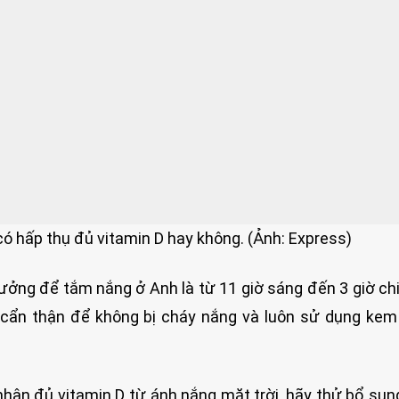
có hấp thụ đủ vitamin D hay không. (Ảnh: Express)
 tưởng để tắm nắng ở Anh là từ 11 giờ sáng đến 3 giờ chi
y cẩn thận để không bị cháy nắng và luôn sử dụng ke
nhận đủ vitamin D từ ánh nắng mặt trời, hãy thử bổ su