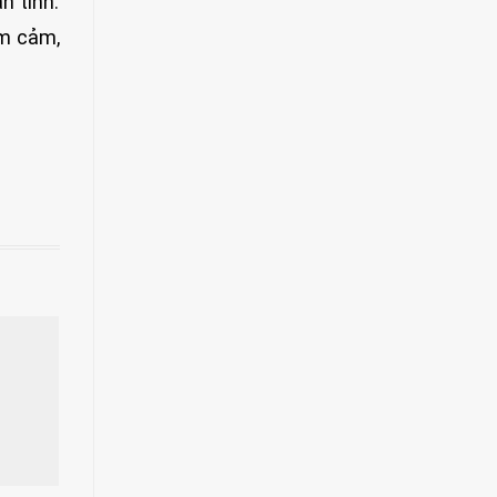
n tính.
ầm cảm,