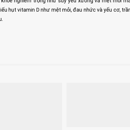
 khỏe nghiêm trọng như suy yếu xương và mệt mỏi mã
iếu hụt vitamin D như mệt mỏi, đau nhức và yếu cơ, tr
u.