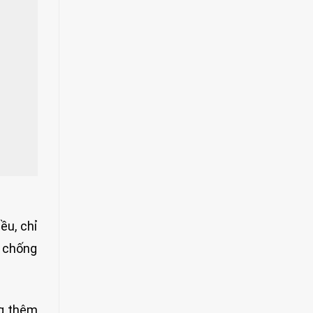
ều, chỉ
m chống
ng thêm