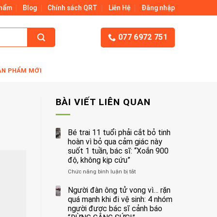
Phẩm
Blog
Chính sách QRT
Liên Hệ
Đăng nhập
077 6972 751
ẢN PHẨM MỚI
BÀI VIẾT LIÊN QUAN
Bé trai 11 tuổi phải cắt bỏ tinh
hoàn vì bỏ qua cảm giác này
suốt 1 tuần, bác sĩ: “Xoắn 900
độ, không kịp cứu”
Chức năng bình luận bị tắt
ở
Bé
trai
Người đàn ông tử vong vì… rặn
11
quá mạnh khi đi vệ sinh: 4 nhóm
tuổi
người được bác sĩ cảnh báo
phải