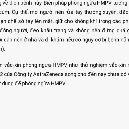
ng về dịch bệnh này. Biện pháp phòng ngừa HMPV tương
úm. Cụ thể, mọi người nên rửa tay thường xuyên, đặc 
hạn chế sờ tay lên mặt, giữ cho không khí trong các p
 đông người, đeo khẩu trang và không nên đứng quá 
ời dân nên ở nhà và đi khám nếu có nguy cơ bị bệnh nặ
m).
iển vắc-xin phòng ngừa HMPV, như thử nghiệm vắc-xi
12 của Công ty AstraZeneca song cho đến nay chưa có 
ử dụng để phòng ngừa HMPV.