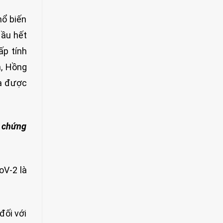
hổ biến
Hầu hết
ấp tính
n, Hồng
ưa được
u chứng
oV-2 là
đối với