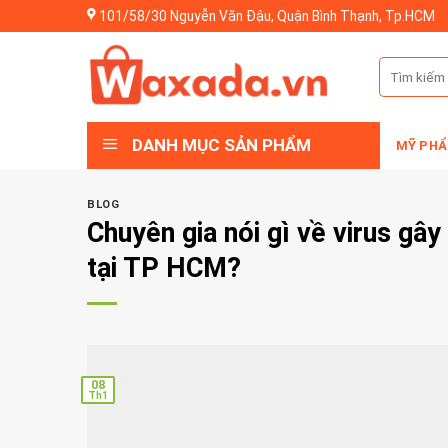
Skip
101/58/30 Nguyễn Văn Đậu, Quận Bình Thạnh, Tp.HCM
to
content
Tìm
kiếm:
DANH MỤC SẢN PHẨM
MỸ PHẨ
BLOG
Chuyên gia nói gì về virus gâ
tại TP HCM?
08
Th1