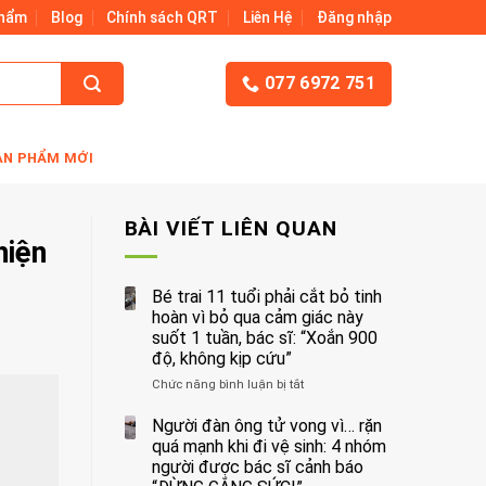
Phẩm
Blog
Chính sách QRT
Liên Hệ
Đăng nhập
077 6972 751
ẢN PHẨM MỚI
BÀI VIẾT LIÊN QUAN
hiện
Bé trai 11 tuổi phải cắt bỏ tinh
hoàn vì bỏ qua cảm giác này
suốt 1 tuần, bác sĩ: “Xoắn 900
độ, không kịp cứu”
Chức năng bình luận bị tắt
ở
Bé
trai
Người đàn ông tử vong vì… rặn
11
quá mạnh khi đi vệ sinh: 4 nhóm
tuổi
người được bác sĩ cảnh báo
phải