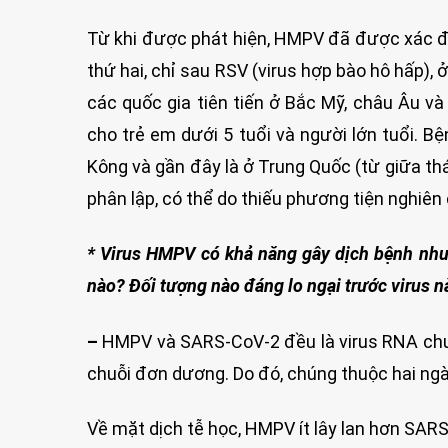
Từ khi được phát hiện, HMPV đã được xác đị
thứ hai, chỉ sau RSV (virus hợp bào hô hấp), 
các quốc gia tiên tiến ở Bắc Mỹ, châu Âu và
cho trẻ em dưới 5 tuổi và người lớn tuổi. 
Kông và gần đây là ở Trung Quốc (từ giữa th
phân lập, có thể do thiếu phương tiện nghiên
* Virus HMPV có khả năng gây dịch bệnh nh
nào? Đối tượng nào đáng lo ngại trước virus n
–
HMPV và SARS-CoV-2 đều là virus RNA chu
chuỗi đơn dương. Do đó, chúng thuộc hai ngàn
Về mặt dịch tễ học, HMPV ít lây lan hơn SARS-