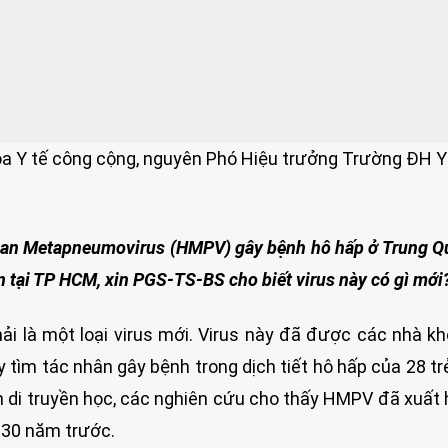
a Y tế công cộng, nguyên Phó Hiệu trưởng Trường ĐH 
uman Metapneumovirus (HMPV) gây bệnh hô hấp ở Trung Q
n tại TP HCM, xin PGS-TS-BS cho biết virus này có gì mới
i là một loại virus mới. Virus này đã được các nhà k
y tìm tác nhân gây bệnh trong dịch tiết hô hấp của 28 tr
h di truyền học, các nghiên cứu cho thấy HMPV đã xuất 
130 năm trước.