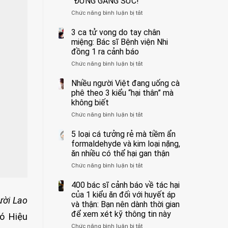
“ĐỪNG GẮNG SỨC!”
cắt
Chức năng bình luận bị tắt
bỏ
ở
tinh
Người
hoàn
đàn
3 ca tử vong do tay chân
vì
ông
miệng: Bác sĩ Bệnh viện Nhi
bỏ
tử
đồng 1 ra cảnh báo
qua
vong
Chức năng bình luận bị tắt
ở
cảm
vì…
3
giác
rặn
ca
Nhiều người Việt đang uống cà
này
quá
tử
suốt
mạnh
phê theo 3 kiểu “hại thân” mà
vong
1
khi
không biết
do
tuần,
đi
Chức năng bình luận bị tắt
ở
tay
bác
vệ
Nhiều
chân
sĩ:
sinh:
người
5 loại cá tưởng rẻ mà tiềm ẩn
miệng:
“Xoắn
4
Việt
Bác
formaldehyde và kim loại nặng,
900
nhóm
đang
sĩ
độ,
người
ăn nhiều có thể hại gan thận
uống
Bệnh
không
được
Chức năng bình luận bị tắt
ở
cà
viện
kịp
bác
5
phê
Nhi
cứu”
sĩ
loại
400 bác sĩ cảnh báo về tác hại
theo
đồng
cảnh
cá
3
của 1 kiểu ăn đối với huyết áp
1
báo
ời Lao
tưởng
kiểu
ra
và thận: Bạn nên dành thời gian
“ĐỪNG
rẻ
“hại
cảnh
GẮNG
để xem xét kỹ thông tin này
ó Hiệu
mà
thân”
báo
SỨC!”
Chức năng bình luận bị tắt
tiềm
ở
mà