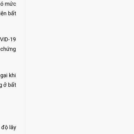
 có mức
iện bất
OVID-19
u chứng
gại khi
g ở bất
 độ lây