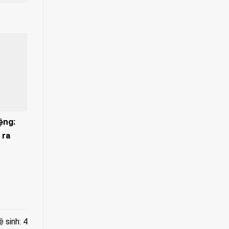
ệng:
 ra
 sinh: 4