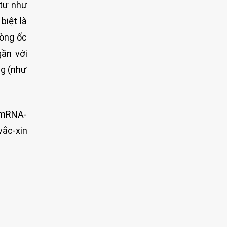
 tự như
biệt là
hòng ốc
gần với
ng (như
n mRNA-
vắc-xin