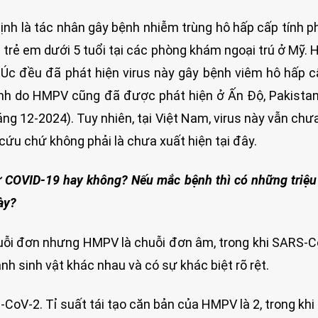
nh là tác nhân gây bệnh nhiễm trùng hô hấp cấp tính p
ở trẻ em dưới 5 tuổi tại các phòng khám ngoại trú ở Mỹ. 
 Úc đều đã phát hiện virus này gây bệnh viêm hô hấp c
Bệnh do HMPV cũng đã được phát hiện ở Ấn Độ, Pakista
áng 12-2024). Tuy nhiên, tại Việt Nam, virus này vẫn ch
 cứu chứ không phải là chưa xuất hiện tại đây.
ư COVID-19 hay không? Nếu mắc bệnh thì có những triệ
ày?
ỗi đơn nhưng HMPV là chuỗi đơn âm, trong khi SARS-C
h sinh vật khác nhau và có sự khác biệt rõ rệt.
CoV-2. Tỉ suất tái tạo căn bản của HMPV là 2, trong khi 