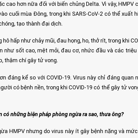
ặc cao hơn nữa đối với biến chủng Delta. Vì vậy, HMPV
vào cuối mùa Đông, trong khi SARS-CoV-2 có thể xuất h
chóng, tạo thành đại dịch.
hô hấp như chảy mũi, đau họng, ho, thở rít, trong khi C
n như sốt cao, mệt mỏi, đau cơ, nhức đầu và các triệ
p, thậm chí gây tử vong.
n đáng kể so với COVID-19. Virus này chỉ đáng quan n
người có bệnh nền, trong khi COVID-19 có thể gây tử von
n có những biện pháp phòng ngừa ra sao, thưa ông?
gừa HMPV nhưng do virus này ít gây bệnh nặng và mức