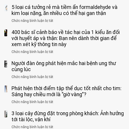
khi
Nhiều
suốt
tay
đi
5 loại cá tưởng rẻ mà tiềm ẩn formaldehyde và
người
1
chân
vệ
Việt
kim loại nặng, ăn nhiều có thể hại gan thận
tuần,
miệng:
sinh:
đang
bác
Bác
Chức năng bình luận bị tắt
ở
4
uống
sĩ:
sĩ
5
nhóm
cà
“Xoắn
Bệnh
400 bác sĩ cảnh báo về tác hại của 1 kiểu ăn đối
loại
người
phê
900
viện
cá
với huyết áp và thận: Bạn nên dành thời gian để
được
theo
độ,
Nhi
tưởng
xem xét kỹ thông tin này
bác
3
không
đồng
rẻ
sĩ
kiểu
kịp
Chức năng bình luận bị tắt
ở
1
mà
cảnh
“hại
cứu”
400
ra
tiềm
báo
thân”
Người đàn ông phát hiện mắc hai bệnh ung thư
bác
cảnh
ẩn
“ĐỪNG
mà
sĩ
cùng lúc
báo
formaldehyde
GẮNG
không
cảnh
và
Chức năng bình luận bị tắt
SỨC!”
ở
biết
báo
kim
Người
về
loại
Phát hiện thời điểm tập thể dục tốt nhất cho tim:
đàn
tác
nặng,
ông
Sáng hay chiều mới là “giờ vàng”?
hại
ăn
phát
của
Chức năng bình luận bị tắt
ở
nhiều
hiện
1
Phát
có
mắc
kiểu
3 loại cây đừng đặt trong phòng khách: Ảnh hưởng
hiện
thể
hai
ăn
thời
tới tài lộc, vận khí
hại
bệnh
đối
điểm
gan
ung
Chức năng bình luận bị tắt
ở
với