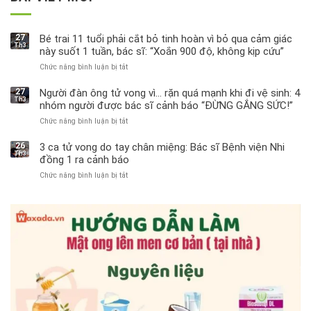
27
Bé trai 11 tuổi phải cắt bỏ tinh hoàn vì bỏ qua cảm giác
Th3
này suốt 1 tuần, bác sĩ: “Xoắn 900 độ, không kịp cứu”
Chức năng bình luận bị tắt
ở
Bé
trai
27
Người đàn ông tử vong vì… rặn quá mạnh khi đi vệ sinh: 4
Th3
11
nhóm người được bác sĩ cảnh báo “ĐỪNG GẮNG SỨC!”
tuổi
Chức năng bình luận bị tắt
ở
phải
Người
cắt
đàn
bỏ
26
3 ca tử vong do tay chân miệng: Bác sĩ Bệnh viện Nhi
Th3
ông
tinh
đồng 1 ra cảnh báo
tử
hoàn
Chức năng bình luận bị tắt
ở
vong
vì
3
vì…
bỏ
ca
rặn
qua
tử
quá
cảm
vong
mạnh
giác
do
khi
này
tay
đi
suốt
chân
vệ
1
miệng:
sinh:
tuần,
Bác
4
bác
sĩ
nhóm
sĩ:
Bệnh
người
“Xoắn
viện
được