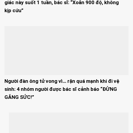
giác này suốt 1 tuần, bác sĩ: “Xoắn 900 độ, không
kịp cứu”
Người đàn ông tử vong vì… rặn quá mạnh khi đi vệ
sinh: 4 nhóm người được bác sĩ cảnh báo “ĐỪNG
GẮNG SỨC!”