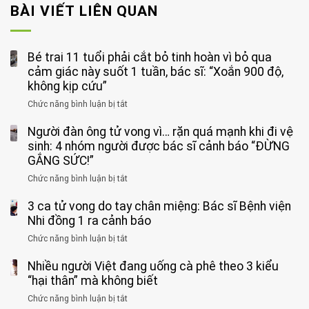
BÀI VIẾT LIÊN QUAN
Bé trai 11 tuổi phải cắt bỏ tinh hoàn vì bỏ qua
cảm giác này suốt 1 tuần, bác sĩ: “Xoắn 900 độ,
không kịp cứu”
Chức năng bình luận bị tắt
ở
Bé
Người đàn ông tử vong vì… rặn quá mạnh khi đi vệ
trai
11
sinh: 4 nhóm người được bác sĩ cảnh báo “ĐỪNG
tuổi
GẮNG SỨC!”
phải
Chức năng bình luận bị tắt
ở
cắt
Người
bỏ
3 ca tử vong do tay chân miệng: Bác sĩ Bệnh viện
đàn
tinh
ông
Nhi đồng 1 ra cảnh báo
hoàn
tử
vì
Chức năng bình luận bị tắt
ở
vong
bỏ
3
vì…
qua
Nhiều người Việt đang uống cà phê theo 3 kiểu
ca
rặn
cảm
tử
“hại thân” mà không biết
quá
giác
vong
mạnh
Chức năng bình luận bị tắt
ở
này
do