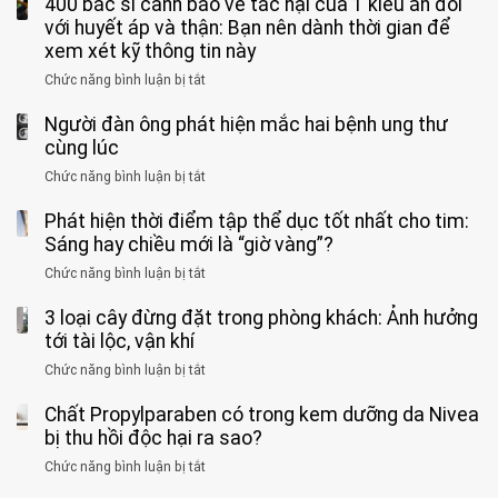
400 bác sĩ cảnh báo về tác hại của 1 kiểu ăn đối
loại
người
phê
900
viện
cá
với huyết áp và thận: Bạn nên dành thời gian để
được
theo
độ,
Nhi
tưởng
xem xét kỹ thông tin này
bác
3
không
đồng
rẻ
sĩ
kiểu
kịp
Chức năng bình luận bị tắt
ở
1
mà
cảnh
“hại
cứu”
400
ra
tiềm
báo
thân”
Người đàn ông phát hiện mắc hai bệnh ung thư
bác
cảnh
ẩn
“ĐỪNG
mà
sĩ
cùng lúc
báo
formaldehyde
GẮNG
không
cảnh
và
Chức năng bình luận bị tắt
SỨC!”
ở
biết
báo
kim
Người
về
loại
Phát hiện thời điểm tập thể dục tốt nhất cho tim:
đàn
tác
nặng,
ông
Sáng hay chiều mới là “giờ vàng”?
hại
ăn
phát
của
Chức năng bình luận bị tắt
ở
nhiều
hiện
1
Phát
có
mắc
kiểu
3 loại cây đừng đặt trong phòng khách: Ảnh hưởng
hiện
thể
hai
ăn
thời
tới tài lộc, vận khí
hại
bệnh
đối
điểm
gan
ung
Chức năng bình luận bị tắt
ở
với
tập
thận
thư
3
huyết
thể
cùng
Chất Propylparaben có trong kem dưỡng da Nivea
loại
áp
dục
lúc
cây
bị thu hồi độc hại ra sao?
và
tốt
đừng
thận:
nhất
Chức năng bình luận bị tắt
ở
đặt
Bạn
cho
Chất
trong