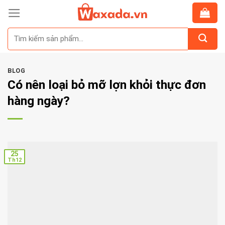
Skip
to
Tìm
content
kiếm:
BLOG
Có nên loại bỏ mỡ lợn khỏi thực đơn
hàng ngày?
25
Th12