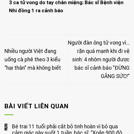
3 ca tử vong do tay chân miệng: Bác sĩ Bệnh viện
Nhi đồng 1 ra cảnh báo
Người đàn ông tử vong vì…
Nhiều người Việt đang
rặn quá mạnh khi đi vệ
uống cà phê theo 3 kiểu
sinh: 4 nhóm người được
“hại thân” mà không biết
bác sĩ cảnh báo “ĐỪNG
GẮNG SỨC!”
BÀI VIẾT LIÊN QUAN
Bé trai 11 tuổi phải cắt bỏ tinh hoàn vì bỏ qua
cảm giác này suốt 1 tuần, bác sĩ: “Xoắn 900 độ,