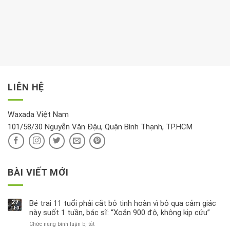
nên
tim:
Propylparaben
phòng
dành
Sáng
có
khách:
thời
hay
trong
Ảnh
gian
chiều
kem
hưởng
để
mới
dưỡng
tới
xem
là
da
tài
xét
“giờ
Nivea
lộc,
kỹ
vàng”?
bị
vận
thông
thu
LIÊN HỆ
khí
tin
hồi
này
độc
hại
Waxada Việt Nam
ra
101/58/30 Nguyễn Văn Đậu, Quận Bình Thạnh, TP.HCM
sao?
BÀI VIẾT MỚI
27
Bé trai 11 tuổi phải cắt bỏ tinh hoàn vì bỏ qua cảm giác
Th3
này suốt 1 tuần, bác sĩ: “Xoắn 900 độ, không kịp cứu”
Chức năng bình luận bị tắt
ở