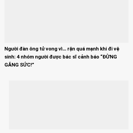
Người đàn ông tử vong vì… rặn quá mạnh khi đi vệ
sinh: 4 nhóm người được bác sĩ cảnh báo “ĐỪNG
GẮNG SỨC!”