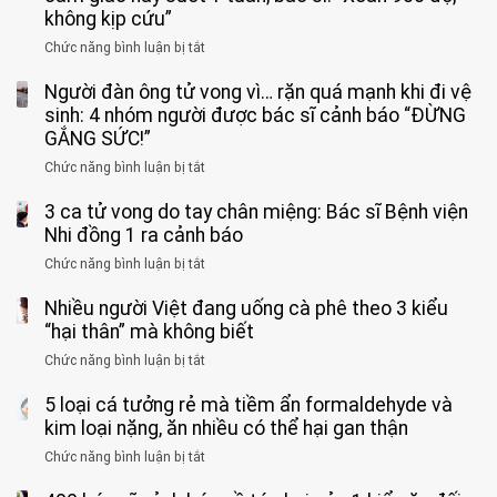
không kịp cứu”
Chức năng bình luận bị tắt
ở
Bé
Người đàn ông tử vong vì… rặn quá mạnh khi đi vệ
trai
11
sinh: 4 nhóm người được bác sĩ cảnh báo “ĐỪNG
tuổi
GẮNG SỨC!”
phải
Chức năng bình luận bị tắt
ở
cắt
Người
bỏ
3 ca tử vong do tay chân miệng: Bác sĩ Bệnh viện
đàn
tinh
ông
Nhi đồng 1 ra cảnh báo
hoàn
tử
vì
Chức năng bình luận bị tắt
ở
vong
bỏ
3
vì…
qua
Nhiều người Việt đang uống cà phê theo 3 kiểu
ca
rặn
cảm
tử
“hại thân” mà không biết
quá
giác
vong
mạnh
Chức năng bình luận bị tắt
ở
này
do
khi
Nhiều
suốt
tay
đi
5 loại cá tưởng rẻ mà tiềm ẩn formaldehyde và
người
1
chân
vệ
Việt
kim loại nặng, ăn nhiều có thể hại gan thận
tuần,
miệng:
sinh:
đang
bác
Bác
Chức năng bình luận bị tắt
ở
4
uống
sĩ:
sĩ
5
nhóm
cà
“Xoắn
Bệnh