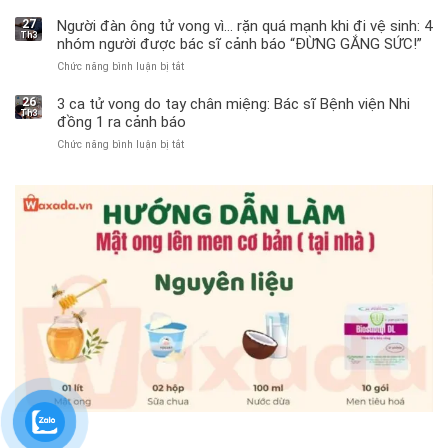
Bé
trai
27
Người đàn ông tử vong vì… rặn quá mạnh khi đi vệ sinh: 4
Th3
11
nhóm người được bác sĩ cảnh báo “ĐỪNG GẮNG SỨC!”
tuổi
Chức năng bình luận bị tắt
ở
phải
Người
cắt
đàn
bỏ
26
3 ca tử vong do tay chân miệng: Bác sĩ Bệnh viện Nhi
Th3
ông
tinh
đồng 1 ra cảnh báo
tử
hoàn
Chức năng bình luận bị tắt
ở
vong
vì
3
vì…
bỏ
ca
rặn
qua
tử
quá
cảm
vong
mạnh
giác
do
khi
này
tay
đi
suốt
chân
vệ
1
miệng:
sinh:
tuần,
Bác
4
bác
sĩ
nhóm
sĩ:
Bệnh
người
“Xoắn
viện
được
900
Nhi
bác
độ,
đồng
sĩ
không
1
cảnh
kịp
ra
báo
cứu”
cảnh
“ĐỪNG
báo
GẮNG