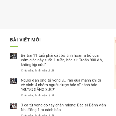
BÀI VIẾT MỚI
27
Bé trai 11 tuổi phải cắt bỏ tinh hoàn vì bỏ qua
Th3
cảm giác này suốt 1 tuần, bác sĩ: “Xoắn 900 độ,
không kịp cứu”
Chức năng bình luận bị tắt
ở
Bé
trai
27
Người đàn ông tử vong vì… rặn quá mạnh khi đi
Th3
11
vệ sinh: 4 nhóm người được bác sĩ cảnh báo
tuổi
“ĐỪNG GẮNG SỨC!”
phải
Chức năng bình luận bị tắt
cắt
ở
bỏ
Người
tinh
đàn
26
3 ca tử vong do tay chân miệng: Bác sĩ Bệnh viện
Th3
hoàn
ông
Nhi đồng 1 ra cảnh báo
vì
tử
Chức năng bình luận bị tắt
ở