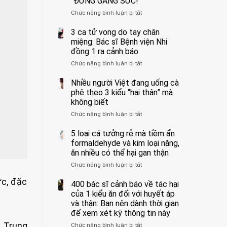
“ĐỪNG GẮNG SỨC!”
cắt
Chức năng bình luận bị tắt
bỏ
ở
tinh
Người
hoàn
đàn
3 ca tử vong do tay chân
vì
ông
miệng: Bác sĩ Bệnh viện Nhi
bỏ
tử
đồng 1 ra cảnh báo
qua
vong
Chức năng bình luận bị tắt
ở
cảm
vì…
3
giác
rặn
ca
Nhiều người Việt đang uống cà
này
quá
tử
suốt
mạnh
phê theo 3 kiểu “hại thân” mà
vong
1
khi
không biết
do
tuần,
đi
Chức năng bình luận bị tắt
ở
tay
bác
vệ
Nhiều
chân
sĩ:
sinh:
người
5 loại cá tưởng rẻ mà tiềm ẩn
miệng:
“Xoắn
4
Việt
Bác
formaldehyde và kim loại nặng,
900
nhóm
đang
sĩ
độ,
người
ăn nhiều có thể hại gan thận
uống
Bệnh
không
được
Chức năng bình luận bị tắt
ở
cà
viện
kịp
bác
5
phê
Nhi
cứu”
sĩ
ức, đặc
loại
400 bác sĩ cảnh báo về tác hại
theo
đồng
cảnh
cá
3
của 1 kiểu ăn đối với huyết áp
1
báo
tưởng
kiểu
ra
và thận: Bạn nên dành thời gian
“ĐỪNG
rẻ
“hại
cảnh
GẮNG
để xem xét kỹ thông tin này
mà
thân”
báo
SỨC!”
. Trung
Chức năng bình luận bị tắt
tiềm
ở
mà