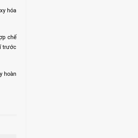
oxy hóa
hợp chế
ĩ trước
ày hoàn