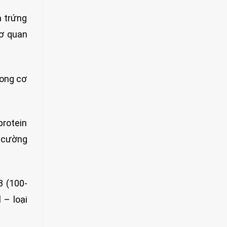
à trứng
cơ quan
rong cơ
protein
g cường
3 (100-
 – loại