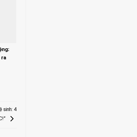
ệng:
 ra
 sinh: 4
C!”