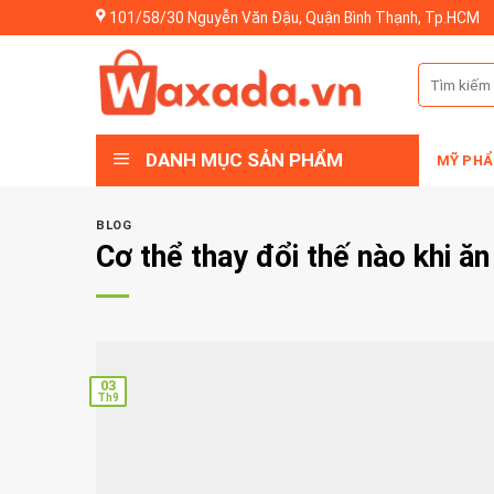
Skip
101/58/30 Nguyễn Văn Đậu, Quận Bình Thạnh, Tp.HCM
to
content
Tìm
kiếm:
DANH MỤC SẢN PHẨM
MỸ PHẨ
BLOG
Cơ thể thay đổi thế nào khi ă
03
Th9