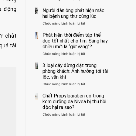
ẩn
400
không
ữa động
formaldehyde
bác
Người đàn ông phát hiện mắc
biết
và
sĩ
hai bệnh ung thư cùng lúc
kim
cảnh
Chức năng bình luận bị tắt
ở
loại
báo
Người
nặng,
về
đàn
Phát hiện thời điểm tập thể
ớn chất
ăn
tác
ông
dục tốt nhất cho tim: Sáng hay
nhiều
hại
phát
quá tải
có
của
chiều mới là “giờ vàng”?
hiện
thể
1
Chức năng bình luận bị tắt
ở
mắc
hại
kiểu
Phát
hai
gan
ăn
hiện
3 loại cây đừng đặt trong
bệnh
thận
đối
thời
ung
phòng khách: Ảnh hưởng tới tài
với
điểm
thư
lộc, vận khí
huyết
tập
cùng
áp
Chức năng bình luận bị tắt
ở
thể
lúc
và
3
dục
thận:
loại
Chất Propylparaben có trong
tốt
Bạn
cây
nhất
kem dưỡng da Nivea bị thu hồi
nên
đừng
cho
độc hại ra sao?
dành
đặt
tim:
thời
Chức năng bình luận bị tắt
ở
trong
Sáng
gian
Chất
phòng
hay
để
Propylparaben
khách:
chiều
xem
có
Ảnh
mới
xét
trong
hưởng