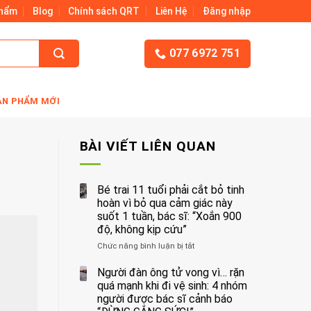
Phẩm
Blog
Chính sách QRT
Liên Hệ
Đăng nhập
077 6972 751
ẢN PHẨM MỚI
BÀI VIẾT LIÊN QUAN
Bé trai 11 tuổi phải cắt bỏ tinh
hoàn vì bỏ qua cảm giác này
suốt 1 tuần, bác sĩ: “Xoắn 900
độ, không kịp cứu”
Chức năng bình luận bị tắt
ở
Bé
trai
Người đàn ông tử vong vì… rặn
11
quá mạnh khi đi vệ sinh: 4 nhóm
tuổi
người được bác sĩ cảnh báo
phải