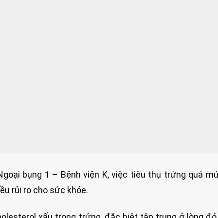
goại bụng 1 – Bệnh viện K, việc tiêu thụ trứng quá m
iều rủi ro cho sức khỏe.
olesterol xấu trong trứng, đặc biệt tập trung ở lòng đỏ