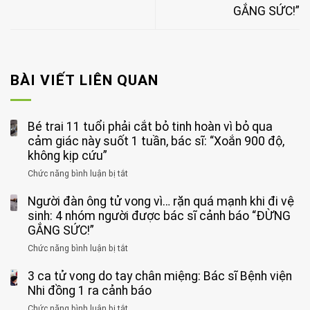
GẮNG SỨC!”
BÀI VIẾT LIÊN QUAN
Bé trai 11 tuổi phải cắt bỏ tinh hoàn vì bỏ qua
cảm giác này suốt 1 tuần, bác sĩ: “Xoắn 900 độ,
không kịp cứu”
Chức năng bình luận bị tắt
ở
Bé
Người đàn ông tử vong vì… rặn quá mạnh khi đi vệ
trai
11
sinh: 4 nhóm người được bác sĩ cảnh báo “ĐỪNG
tuổi
GẮNG SỨC!”
phải
Chức năng bình luận bị tắt
ở
cắt
Người
bỏ
3 ca tử vong do tay chân miệng: Bác sĩ Bệnh viện
đàn
tinh
ông
Nhi đồng 1 ra cảnh báo
hoàn
tử
vì
Chức năng bình luận bị tắt
ở