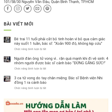
101/58/30 Nguyễn Văn Đậu, Quận Bình Thạnh, TP.HCM
sao?
BÀI VIẾT MỚI
27
Bé trai 11 tuổi phải cắt bỏ tinh hoàn vì bỏ qua cảm giác
Th3
này suốt 1 tuần, bác sĩ: “Xoắn 900 độ, không kịp cứu”
Chức năng bình luận bị tắt
ở
Bé
trai
27
Người đàn ông tử vong vì… rặn quá mạnh khi đi vệ sinh: 4
Th3
11
nhóm người được bác sĩ cảnh báo “ĐỪNG GẮNG SỨC!”
tuổi
Chức năng bình luận bị tắt
ở
phải
Người
cắt
đàn
bỏ
26
3 ca tử vong do tay chân miệng: Bác sĩ Bệnh viện Nhi
Th3
ông
tinh
đồng 1 ra cảnh báo
tử
hoàn
Chức năng bình luận bị tắt
ở
vong
vì
3
vì…
bỏ
ca
rặn
qua
tử
quá
cảm
vong
mạnh
giác
do
khi
này