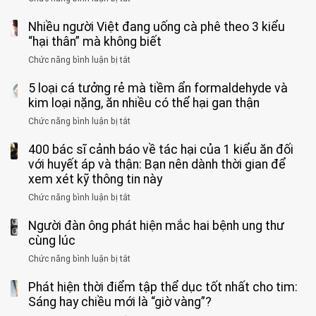
vong
bỏ
3
vì…
qua
Nhiều người Việt đang uống cà phê theo 3 kiểu
ca
rặn
cảm
tử
“hại thân” mà không biết
quá
giác
vong
mạnh
Chức năng bình luận bị tắt
ở
này
do
khi
Nhiều
suốt
tay
đi
5 loại cá tưởng rẻ mà tiềm ẩn formaldehyde và
người
1
chân
vệ
Việt
kim loại nặng, ăn nhiều có thể hại gan thận
tuần,
miệng:
sinh:
đang
bác
Bác
Chức năng bình luận bị tắt
ở
4
uống
sĩ:
sĩ
5
nhóm
cà
“Xoắn
Bệnh
400 bác sĩ cảnh báo về tác hại của 1 kiểu ăn đối
loại
người
phê
900
viện
cá
với huyết áp và thận: Bạn nên dành thời gian để
được
theo
độ,
Nhi
tưởng
xem xét kỹ thông tin này
bác
3
không
đồng
rẻ
sĩ
kiểu
kịp
Chức năng bình luận bị tắt
ở
1
mà
cảnh
“hại
cứu”
400
ra
tiềm
báo
thân”
Người đàn ông phát hiện mắc hai bệnh ung thư
bác
cảnh
ẩn
“ĐỪNG
mà
sĩ
cùng lúc
báo
formaldehyde
GẮNG
không
cảnh
và
Chức năng bình luận bị tắt
SỨC!”
ở
biết
báo
kim
Người
về
loại
Phát hiện thời điểm tập thể dục tốt nhất cho tim:
đàn
tác
nặng,
ông
Sáng hay chiều mới là “giờ vàng”?
hại
ăn
phát