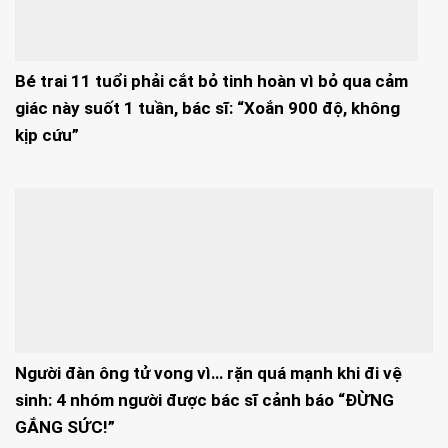
Bé trai 11 tuổi phải cắt bỏ tinh hoàn vì bỏ qua cảm
giác này suốt 1 tuần, bác sĩ: “Xoắn 900 độ, không
kịp cứu”
Người đàn ông tử vong vì… rặn quá mạnh khi đi vệ
sinh: 4 nhóm người được bác sĩ cảnh báo “ĐỪNG
GẮNG SỨC!”