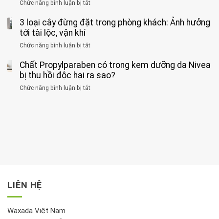
của
Chức năng bình luận bị tắt
ở
nhiều
hiện
1
Phát
có
mắc
kiểu
3 loại cây đừng đặt trong phòng khách: Ảnh hưởng
hiện
thể
hai
ăn
thời
tới tài lộc, vận khí
hại
bệnh
đối
điểm
gan
ung
Chức năng bình luận bị tắt
ở
với
tập
thận
thư
3
huyết
thể
cùng
Chất Propylparaben có trong kem dưỡng da Nivea
loại
áp
dục
lúc
cây
bị thu hồi độc hại ra sao?
và
tốt
đừng
thận:
nhất
Chức năng bình luận bị tắt
ở
đặt
Bạn
cho
Chất
trong
nên
tim:
Propylparaben
phòng
dành
Sáng
có
khách:
thời
hay
trong
Ảnh
gian
chiều
kem
hưởng
để
mới
dưỡng
tới
xem
là
da
tài
xét
“giờ
Nivea
lộc,
kỹ
vàng”?
bị
vận
thông
thu
LIÊN HỆ
khí
tin
hồi
này
độc
hại
Waxada Việt Nam
ra