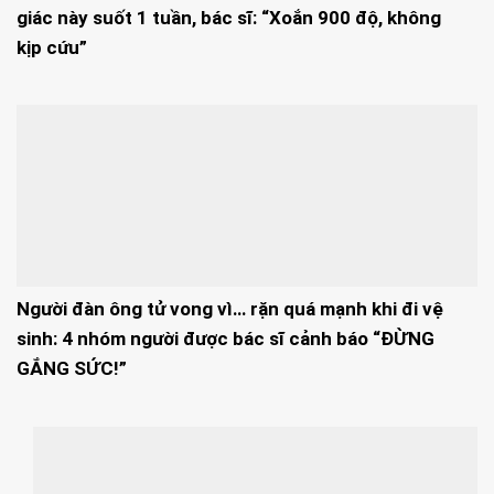
giác này suốt 1 tuần, bác sĩ: “Xoắn 900 độ, không
kịp cứu”
Người đàn ông tử vong vì… rặn quá mạnh khi đi vệ
sinh: 4 nhóm người được bác sĩ cảnh báo “ĐỪNG
GẮNG SỨC!”