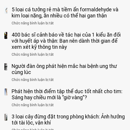
do
khi
Nhiều
suốt
tay
đi
5 loại cá tưởng rẻ mà tiềm ẩn formaldehyde và
người
1
chân
vệ
Việt
kim loại nặng, ăn nhiều có thể hại gan thận
tuần,
miệng:
sinh:
đang
bác
Bác
Chức năng bình luận bị tắt
ở
4
uống
sĩ:
sĩ
5
nhóm
cà
“Xoắn
Bệnh
400 bác sĩ cảnh báo về tác hại của 1 kiểu ăn đối
loại
người
phê
900
viện
cá
với huyết áp và thận: Bạn nên dành thời gian để
được
theo
độ,
Nhi
tưởng
xem xét kỹ thông tin này
bác
3
không
đồng
rẻ
sĩ
kiểu
kịp
Chức năng bình luận bị tắt
ở
1
mà
cảnh
“hại
cứu”
400
ra
tiềm
báo
thân”
Người đàn ông phát hiện mắc hai bệnh ung thư
bác
cảnh
ẩn
“ĐỪNG
mà
sĩ
cùng lúc
báo
formaldehyde
GẮNG
không
cảnh
và
Chức năng bình luận bị tắt
SỨC!”
ở
biết
báo
kim
Người
về
loại
Phát hiện thời điểm tập thể dục tốt nhất cho tim:
đàn
tác
nặng,
ông
Sáng hay chiều mới là “giờ vàng”?
hại
ăn
phát
của
Chức năng bình luận bị tắt
ở
nhiều
hiện
1
Phát
có
mắc
kiểu
3 loại cây đừng đặt trong phòng khách: Ảnh hưởng
hiện
thể
hai
ăn
thời
tới tài lộc, vận khí
hại
bệnh
đối
điểm
gan
ung