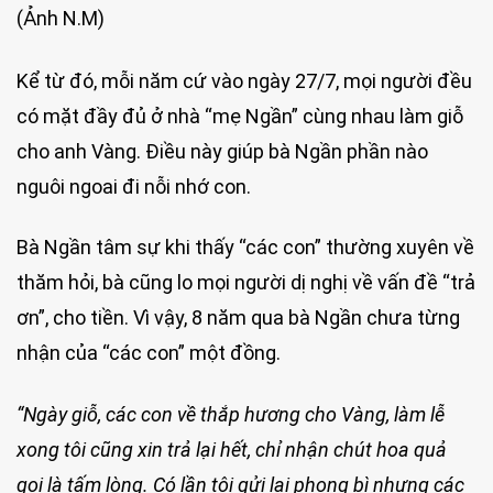
(Ảnh N.M)
Kể từ đó, mỗi năm cứ vào ngày 27/7, mọi người đều
có mặt đầy đủ ở nhà “mẹ Ngần” cùng nhau làm giỗ
cho anh Vàng. Điều này giúp bà Ngần phần nào
nguôi ngoai đi nỗi nhớ con.
Bà Ngần tâm sự khi thấy “các con” thường xuyên về
thăm hỏi, bà cũng lo mọi người dị nghị về vấn đề “trả
ơn”, cho tiền. Vì vậy, 8 năm qua bà Ngần chưa từng
nhận của “các con” một đồng.
“Ngày giỗ, các con về thắp hương cho Vàng, làm lễ
xong tôi cũng xin trả lại hết, chỉ nhận chút hoa quả
gọi là tấm lòng. Có lần tôi gửi lại phong bì nhưng các