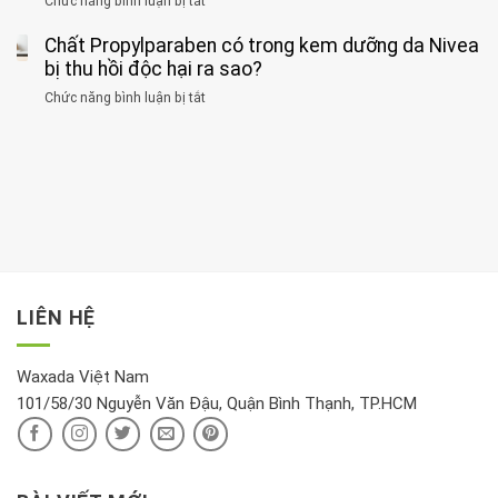
Chức năng bình luận bị tắt
ở
với
tập
thận
thư
3
huyết
thể
cùng
Chất Propylparaben có trong kem dưỡng da Nivea
loại
áp
dục
lúc
cây
bị thu hồi độc hại ra sao?
và
tốt
đừng
thận:
nhất
Chức năng bình luận bị tắt
ở
đặt
Bạn
cho
Chất
trong
nên
tim:
Propylparaben
phòng
dành
Sáng
có
khách:
thời
hay
trong
Ảnh
gian
chiều
kem
hưởng
để
mới
dưỡng
tới
xem
là
da
tài
xét
“giờ
Nivea
lộc,
kỹ
vàng”?
bị
vận
thông
thu
LIÊN HỆ
khí
tin
hồi
này
độc
hại
Waxada Việt Nam
ra
101/58/30 Nguyễn Văn Đậu, Quận Bình Thạnh, TP.HCM
sao?