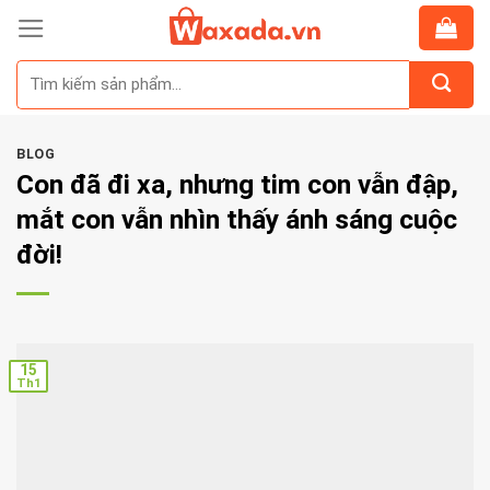
Skip
to
Tìm
content
kiếm:
BLOG
Con đã đi xa, nhưng tim con vẫn đập,
mắt con vẫn nhìn thấy ánh sáng cuộc
đời!
15
Th1