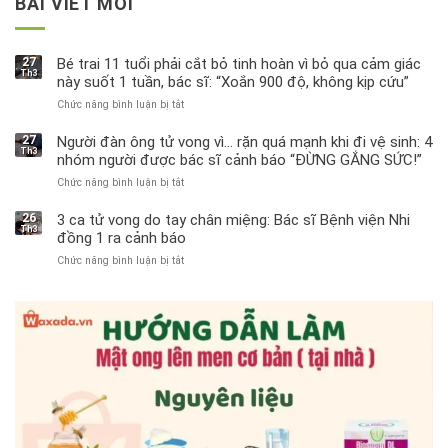
BÀI VIẾT MỚI
27
Bé trai 11 tuổi phải cắt bỏ tinh hoàn vì bỏ qua cảm giác
Th3
này suốt 1 tuần, bác sĩ: “Xoắn 900 độ, không kịp cứu”
Chức năng bình luận bị tắt
ở
Bé
trai
27
Người đàn ông tử vong vì… rặn quá mạnh khi đi vệ sinh: 4
Th3
11
nhóm người được bác sĩ cảnh báo “ĐỪNG GẮNG SỨC!”
tuổi
Chức năng bình luận bị tắt
ở
phải
Người
cắt
đàn
bỏ
26
3 ca tử vong do tay chân miệng: Bác sĩ Bệnh viện Nhi
Th3
ông
tinh
đồng 1 ra cảnh báo
tử
hoàn
Chức năng bình luận bị tắt
ở
vong
vì
3
vì…
bỏ
ca
rặn
qua
tử
quá
cảm
vong
mạnh
giác
do
khi
này
tay
đi
suốt
chân
vệ
1
miệng:
sinh:
tuần,
Bác
4
bác
sĩ
nhóm
sĩ:
Bệnh
người
“Xoắn