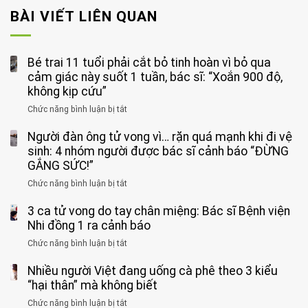
BÀI VIẾT LIÊN QUAN
Bé trai 11 tuổi phải cắt bỏ tinh hoàn vì bỏ qua
cảm giác này suốt 1 tuần, bác sĩ: “Xoắn 900 độ,
không kịp cứu”
Chức năng bình luận bị tắt
ở
Bé
Người đàn ông tử vong vì… rặn quá mạnh khi đi vệ
trai
11
sinh: 4 nhóm người được bác sĩ cảnh báo “ĐỪNG
tuổi
GẮNG SỨC!”
phải
Chức năng bình luận bị tắt
ở
cắt
Người
bỏ
3 ca tử vong do tay chân miệng: Bác sĩ Bệnh viện
đàn
tinh
ông
Nhi đồng 1 ra cảnh báo
hoàn
tử
vì
Chức năng bình luận bị tắt
ở
vong
bỏ
3
vì…
qua
Nhiều người Việt đang uống cà phê theo 3 kiểu
ca
rặn
cảm
tử
“hại thân” mà không biết
quá
giác
vong
mạnh
Chức năng bình luận bị tắt
ở
này