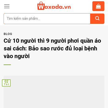
Skip
to
Tìm
content
kiếm:
BLOG
Cứ 10 người thì 9 người phơi quần áo
sai cách: Bảo sao rước đủ loại bệnh
vào người
02
Th1