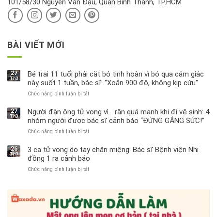
101/58/30 Nguyễn Văn Đậu, Quận Bình Thạnh, TP.HCM
sao?
BÀI VIẾT MỚI
27
Bé trai 11 tuổi phải cắt bỏ tinh hoàn vì bỏ qua cảm giác
Th3
này suốt 1 tuần, bác sĩ: “Xoắn 900 độ, không kịp cứu”
Chức năng bình luận bị tắt
ở
Bé
trai
27
Người đàn ông tử vong vì… rặn quá mạnh khi đi vệ sinh: 4
Th3
11
nhóm người được bác sĩ cảnh báo “ĐỪNG GẮNG SỨC!”
tuổi
Chức năng bình luận bị tắt
ở
phải
Người
cắt
đàn
bỏ
26
3 ca tử vong do tay chân miệng: Bác sĩ Bệnh viện Nhi
Th3
ông
tinh
đồng 1 ra cảnh báo
tử
hoàn
Chức năng bình luận bị tắt
ở
vong
vì
3
vì…
bỏ
ca
rặn
qua
tử
quá
cảm
vong
mạnh
giác
do
khi
này
tay
đi