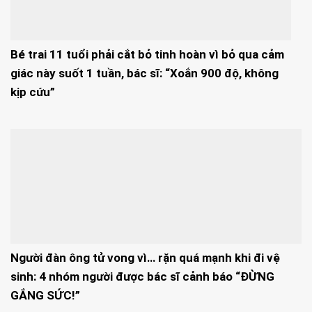
Bé trai 11 tuổi phải cắt bỏ tinh hoàn vì bỏ qua cảm
giác này suốt 1 tuần, bác sĩ: “Xoắn 900 độ, không
kịp cứu”
Người đàn ông tử vong vì… rặn quá mạnh khi đi vệ
sinh: 4 nhóm người được bác sĩ cảnh báo “ĐỪNG
GẮNG SỨC!”