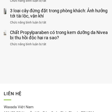
của
Chức năng bình luận bị tắt
ở
nhiều
hiện
1
Phát
có
mắc
kiểu
3 loại cây đừng đặt trong phòng khách: Ảnh hưởng
hiện
thể
hai
ăn
thời
tới tài lộc, vận khí
hại
bệnh
đối
điểm
gan
ung
Chức năng bình luận bị tắt
ở
với
tập
thận
thư
3
huyết
thể
cùng
Chất Propylparaben có trong kem dưỡng da Nivea
loại
áp
dục
lúc
cây
bị thu hồi độc hại ra sao?
và
tốt
đừng
thận:
nhất
Chức năng bình luận bị tắt
ở
đặt
Bạn
cho
Chất
trong
nên
tim:
Propylparaben
phòng
dành
Sáng
có
khách:
thời
hay
trong
Ảnh
gian
chiều
kem
hưởng
để
mới
dưỡng
tới
xem
là
da
tài
xét
“giờ
Nivea
lộc,
kỹ
vàng”?
bị
vận
thông
thu
LIÊN HỆ
khí
tin
hồi
này
độc
hại
Waxada Việt Nam
ra