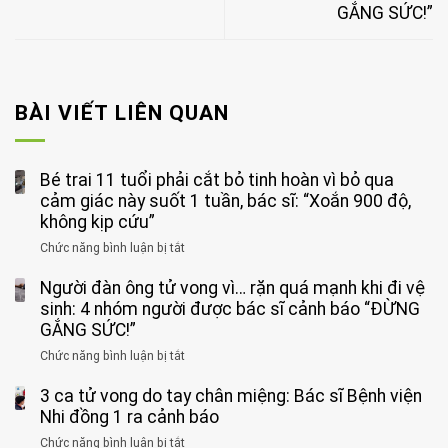
GẮNG SỨC!”
BÀI VIẾT LIÊN QUAN
Bé trai 11 tuổi phải cắt bỏ tinh hoàn vì bỏ qua
cảm giác này suốt 1 tuần, bác sĩ: “Xoắn 900 độ,
không kịp cứu”
Chức năng bình luận bị tắt
ở
Bé
Người đàn ông tử vong vì… rặn quá mạnh khi đi vệ
trai
11
sinh: 4 nhóm người được bác sĩ cảnh báo “ĐỪNG
tuổi
GẮNG SỨC!”
phải
Chức năng bình luận bị tắt
ở
cắt
Người
bỏ
3 ca tử vong do tay chân miệng: Bác sĩ Bệnh viện
đàn
tinh
ông
Nhi đồng 1 ra cảnh báo
hoàn
tử
vì
Chức năng bình luận bị tắt
ở