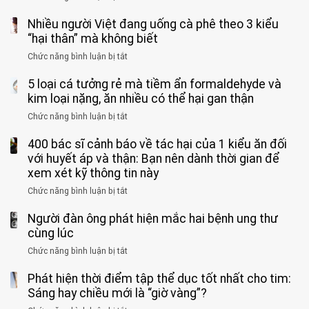
vong
bỏ
3
vì…
qua
Nhiều người Việt đang uống cà phê theo 3 kiểu
ca
rặn
cảm
tử
“hại thân” mà không biết
quá
giác
vong
mạnh
Chức năng bình luận bị tắt
ở
này
do
khi
Nhiều
suốt
tay
đi
5 loại cá tưởng rẻ mà tiềm ẩn formaldehyde và
người
1
chân
vệ
Việt
kim loại nặng, ăn nhiều có thể hại gan thận
tuần,
miệng:
sinh:
đang
bác
Bác
Chức năng bình luận bị tắt
ở
4
uống
sĩ:
sĩ
5
nhóm
cà
“Xoắn
Bệnh
400 bác sĩ cảnh báo về tác hại của 1 kiểu ăn đối
loại
người
phê
900
viện
cá
với huyết áp và thận: Bạn nên dành thời gian để
được
theo
độ,
Nhi
tưởng
xem xét kỹ thông tin này
bác
3
không
đồng
rẻ
sĩ
kiểu
kịp
Chức năng bình luận bị tắt
ở
1
mà
cảnh
“hại
cứu”
400
ra
tiềm
báo
thân”
Người đàn ông phát hiện mắc hai bệnh ung thư
bác
cảnh
ẩn
“ĐỪNG
mà
sĩ
cùng lúc
báo
formaldehyde
GẮNG
không
cảnh
và
Chức năng bình luận bị tắt
SỨC!”
ở
biết
báo
kim
Người
về
loại
Phát hiện thời điểm tập thể dục tốt nhất cho tim:
đàn
tác
nặng,
ông
Sáng hay chiều mới là “giờ vàng”?
hại
ăn
phát