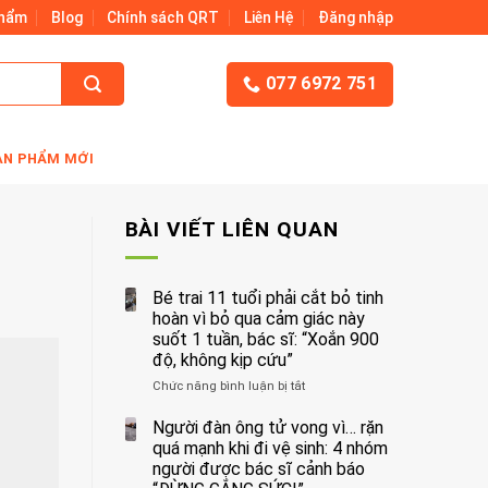
Phẩm
Blog
Chính sách QRT
Liên Hệ
Đăng nhập
077 6972 751
ẢN PHẨM MỚI
BÀI VIẾT LIÊN QUAN
Bé trai 11 tuổi phải cắt bỏ tinh
hoàn vì bỏ qua cảm giác này
suốt 1 tuần, bác sĩ: “Xoắn 900
độ, không kịp cứu”
Chức năng bình luận bị tắt
ở
Bé
trai
Người đàn ông tử vong vì… rặn
11
quá mạnh khi đi vệ sinh: 4 nhóm
tuổi
người được bác sĩ cảnh báo
phải