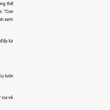
ông thể
i: “Con
ánh xem
đẩy lùi
Cụ luôn
 vui vẻ