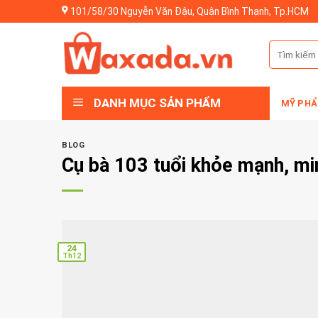
Skip
101/58/30 Nguyễn Văn Đậu, Quận Bình Thạnh, Tp.HCM
to
content
Tìm
kiếm:
DANH MỤC SẢN PHẨM
MỸ PHẨ
BLOG
Cụ bà 103 tuổi khỏe mạnh, mi
24
Th12