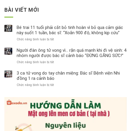
BÀI VIẾT MỚI
27
Bé trai 11 tuổi phải cắt bỏ tinh hoàn vì bỏ qua cảm giác
Th3
này suốt 1 tuần, bác sĩ: “Xoắn 900 độ, không kịp cứu”
Chức năng bình luận bị tắt
ở
Bé
trai
27
Người đàn ông tử vong vì… rặn quá mạnh khi đi vệ sinh: 4
Th3
11
nhóm người được bác sĩ cảnh báo “ĐỪNG GẮNG SỨC!”
tuổi
Chức năng bình luận bị tắt
ở
phải
Người
cắt
đàn
bỏ
26
3 ca tử vong do tay chân miệng: Bác sĩ Bệnh viện Nhi
Th3
ông
tinh
đồng 1 ra cảnh báo
tử
hoàn
Chức năng bình luận bị tắt
ở
vong
vì
3
vì…
bỏ
ca
rặn
qua
tử
quá
cảm
vong
mạnh
giác
do
khi
này
tay
đi
suốt
chân
vệ
1
miệng:
sinh:
tuần,
Bác
4
bác