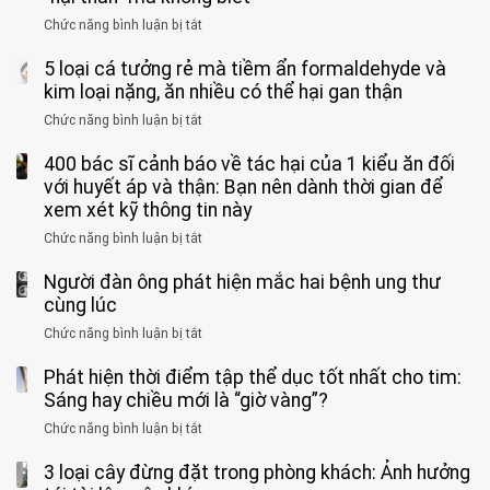
quá
giác
vong
mạnh
Chức năng bình luận bị tắt
ở
này
do
khi
Nhiều
suốt
tay
đi
5 loại cá tưởng rẻ mà tiềm ẩn formaldehyde và
người
1
chân
vệ
Việt
kim loại nặng, ăn nhiều có thể hại gan thận
tuần,
miệng:
sinh:
đang
bác
Bác
Chức năng bình luận bị tắt
ở
4
uống
sĩ:
sĩ
5
nhóm
cà
“Xoắn
Bệnh
400 bác sĩ cảnh báo về tác hại của 1 kiểu ăn đối
loại
người
phê
900
viện
cá
với huyết áp và thận: Bạn nên dành thời gian để
được
theo
độ,
Nhi
tưởng
xem xét kỹ thông tin này
bác
3
không
đồng
rẻ
sĩ
kiểu
kịp
Chức năng bình luận bị tắt
ở
1
mà
cảnh
“hại
cứu”
400
ra
tiềm
báo
thân”
Người đàn ông phát hiện mắc hai bệnh ung thư
bác
cảnh
ẩn
“ĐỪNG
mà
sĩ
cùng lúc
báo
formaldehyde
GẮNG
không
cảnh
và
Chức năng bình luận bị tắt
SỨC!”
ở
biết
báo
kim
Người
về
loại
Phát hiện thời điểm tập thể dục tốt nhất cho tim:
đàn
tác
nặng,
ông
Sáng hay chiều mới là “giờ vàng”?
hại
ăn
phát
của
Chức năng bình luận bị tắt
ở
nhiều
hiện
1
Phát
có
mắc
kiểu
3 loại cây đừng đặt trong phòng khách: Ảnh hưởng
hiện
thể
hai
ăn