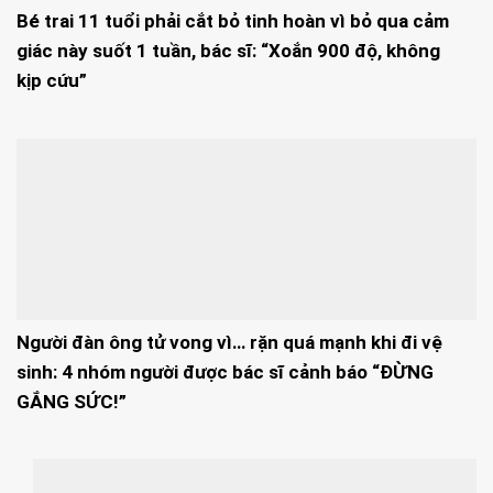
Bé trai 11 tuổi phải cắt bỏ tinh hoàn vì bỏ qua cảm
giác này suốt 1 tuần, bác sĩ: “Xoắn 900 độ, không
kịp cứu”
Người đàn ông tử vong vì… rặn quá mạnh khi đi vệ
sinh: 4 nhóm người được bác sĩ cảnh báo “ĐỪNG
GẮNG SỨC!”