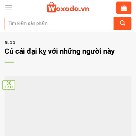
Skip
to
Tìm
content
kiếm:
BLOG
Củ cải đại kỵ với những người này
30
Th12