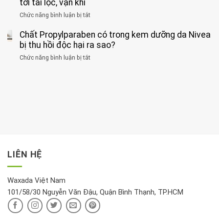
thời
tới tài lộc, vận khí
hại
bệnh
đối
điểm
gan
ung
Chức năng bình luận bị tắt
ở
với
tập
thận
thư
3
huyết
thể
cùng
Chất Propylparaben có trong kem dưỡng da Nivea
loại
áp
dục
lúc
cây
bị thu hồi độc hại ra sao?
và
tốt
đừng
thận:
nhất
Chức năng bình luận bị tắt
ở
đặt
Bạn
cho
Chất
trong
nên
tim:
Propylparaben
phòng
dành
Sáng
có
khách:
thời
hay
trong
Ảnh
gian
chiều
kem
hưởng
để
mới
dưỡng
tới
xem
là
da
tài
xét
“giờ
Nivea
lộc,
kỹ
vàng”?
bị
vận
thông
thu
LIÊN HỆ
khí
tin
hồi
này
độc
hại
Waxada Việt Nam
ra
101/58/30 Nguyễn Văn Đậu, Quận Bình Thạnh, TP.HCM
sao?