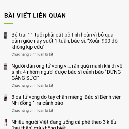
BÀI VIẾT LIÊN QUAN
Bé trai 11 tuổi phải cắt bỏ tinh hoàn vì bỏ qua
cảm giác này suốt 1 tuần, bác sĩ: “Xoắn 900 độ,
không kịp cứu”
Chức năng bình luận bị tắt
ở
Bé
Người đàn ông tử vong vì… rặn quá mạnh khi đi vệ
trai
11
sinh: 4 nhóm người được bác sĩ cảnh báo “ĐỪNG
tuổi
GẮNG SỨC!”
phải
Chức năng bình luận bị tắt
ở
cắt
Người
bỏ
3 ca tử vong do tay chân miệng: Bác sĩ Bệnh viện
đàn
tinh
ông
Nhi đồng 1 ra cảnh báo
hoàn
tử
vì
Chức năng bình luận bị tắt
ở
vong
bỏ
3
vì…
qua
Nhiều người Việt đang uống cà phê theo 3 kiểu
ca
rặn
cảm
tử
“hại thân” mà không biết