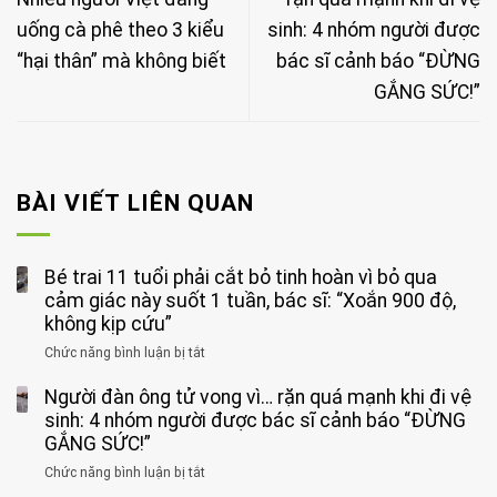
uống cà phê theo 3 kiểu
sinh: 4 nhóm người được
“hại thân” mà không biết
bác sĩ cảnh báo “ĐỪNG
GẮNG SỨC!”
BÀI VIẾT LIÊN QUAN
Bé trai 11 tuổi phải cắt bỏ tinh hoàn vì bỏ qua
cảm giác này suốt 1 tuần, bác sĩ: “Xoắn 900 độ,
không kịp cứu”
Chức năng bình luận bị tắt
ở
Bé
Người đàn ông tử vong vì… rặn quá mạnh khi đi vệ
trai
11
sinh: 4 nhóm người được bác sĩ cảnh báo “ĐỪNG
tuổi
GẮNG SỨC!”
phải
Chức năng bình luận bị tắt
ở
cắt
Người