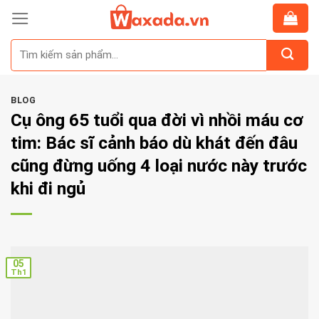
Skip
to
Tìm
content
kiếm:
BLOG
Cụ ông 65 tuổi qua đời vì nhồi máu cơ
tim: Bác sĩ cảnh báo dù khát đến đâu
cũng đừng uống 4 loại nước này trước
khi đi ngủ
05
Th1