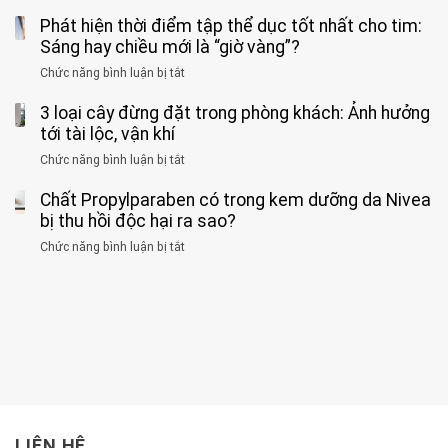
kim
Người
về
loại
Phát hiện thời điểm tập thể dục tốt nhất cho tim:
đàn
tác
nặng,
ông
Sáng hay chiều mới là “giờ vàng”?
hại
ăn
phát
của
Chức năng bình luận bị tắt
ở
nhiều
hiện
1
Phát
có
mắc
kiểu
3 loại cây đừng đặt trong phòng khách: Ảnh hưởng
hiện
thể
hai
ăn
thời
tới tài lộc, vận khí
hại
bệnh
đối
điểm
gan
ung
Chức năng bình luận bị tắt
ở
với
tập
thận
thư
3
huyết
thể
cùng
Chất Propylparaben có trong kem dưỡng da Nivea
loại
áp
dục
lúc
cây
bị thu hồi độc hại ra sao?
và
tốt
đừng
thận:
nhất
Chức năng bình luận bị tắt
ở
đặt
Bạn
cho
Chất
trong
nên
tim:
Propylparaben
phòng
dành
Sáng
có
khách:
thời
hay
trong
Ảnh
gian
chiều
kem
hưởng
để
mới
dưỡng
tới
xem
là
da
tài
xét
“giờ
Nivea
lộc,
kỹ
vàng”?
bị
vận
thông
thu
LIÊN HỆ
khí