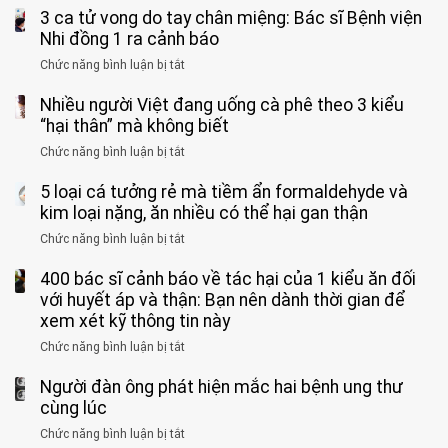
bỏ
3 ca tử vong do tay chân miệng: Bác sĩ Bệnh viện
đàn
tinh
ông
Nhi đồng 1 ra cảnh báo
hoàn
tử
vì
Chức năng bình luận bị tắt
ở
vong
bỏ
3
vì…
qua
Nhiều người Việt đang uống cà phê theo 3 kiểu
ca
rặn
cảm
tử
“hại thân” mà không biết
quá
giác
vong
mạnh
Chức năng bình luận bị tắt
ở
này
do
khi
Nhiều
suốt
tay
đi
5 loại cá tưởng rẻ mà tiềm ẩn formaldehyde và
người
1
chân
vệ
Việt
kim loại nặng, ăn nhiều có thể hại gan thận
tuần,
miệng:
sinh:
đang
bác
Bác
Chức năng bình luận bị tắt
ở
4
uống
sĩ:
sĩ
5
nhóm
cà
“Xoắn
Bệnh
400 bác sĩ cảnh báo về tác hại của 1 kiểu ăn đối
loại
người
phê
900
viện
cá
với huyết áp và thận: Bạn nên dành thời gian để
được
theo
độ,
Nhi
tưởng
xem xét kỹ thông tin này
bác
3
không
đồng
rẻ
sĩ
kiểu
kịp
Chức năng bình luận bị tắt
ở
1
mà
cảnh
“hại
cứu”
400
ra
tiềm
báo
thân”
Người đàn ông phát hiện mắc hai bệnh ung thư
bác
cảnh
ẩn
“ĐỪNG
mà
sĩ
cùng lúc
báo
formaldehyde
GẮNG
không
cảnh
và
Chức năng bình luận bị tắt
SỨC!”
ở
biết
báo