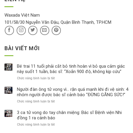
tin
hồi
này
độc
hại
Waxada Việt Nam
ra
101/58/30 Nguyễn Văn Đậu, Quận Bình Thạnh, TP.HCM
sao?
BÀI VIẾT MỚI
27
Bé trai 11 tuổi phải cắt bỏ tinh hoàn vì bỏ qua cảm giác
Th3
này suốt 1 tuần, bác sĩ: “Xoắn 900 độ, không kịp cứu”
Chức năng bình luận bị tắt
ở
Bé
trai
27
Người đàn ông tử vong vì… rặn quá mạnh khi đi vệ sinh: 4
Th3
11
nhóm người được bác sĩ cảnh báo “ĐỪNG GẮNG SỨC!”
tuổi
Chức năng bình luận bị tắt
ở
phải
Người
cắt
đàn
bỏ
26
3 ca tử vong do tay chân miệng: Bác sĩ Bệnh viện Nhi
Th3
ông
tinh
đồng 1 ra cảnh báo
tử
hoàn
Chức năng bình luận bị tắt
ở
vong
vì
3
vì…
bỏ