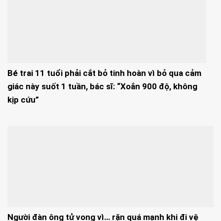
Bé trai 11 tuổi phải cắt bỏ tinh hoàn vì bỏ qua cảm
giác này suốt 1 tuần, bác sĩ: “Xoắn 900 độ, không
kịp cứu”
Người đàn ông tử vong vì… rặn quá mạnh khi đi vệ