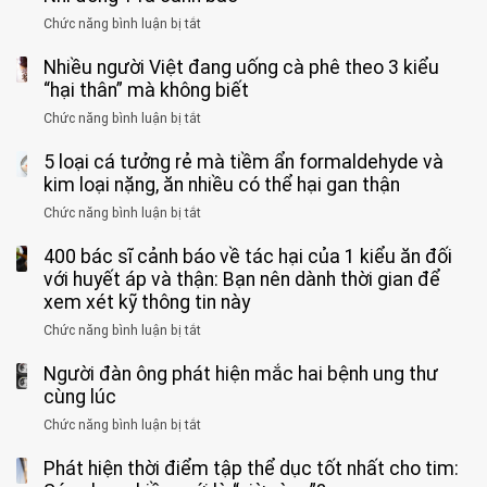
tử
vì
Chức năng bình luận bị tắt
ở
vong
bỏ
3
vì…
qua
Nhiều người Việt đang uống cà phê theo 3 kiểu
ca
rặn
cảm
tử
“hại thân” mà không biết
quá
giác
vong
mạnh
Chức năng bình luận bị tắt
ở
này
do
khi
Nhiều
suốt
tay
đi
5 loại cá tưởng rẻ mà tiềm ẩn formaldehyde và
người
1
chân
vệ
Việt
kim loại nặng, ăn nhiều có thể hại gan thận
tuần,
miệng:
sinh:
đang
bác
Bác
Chức năng bình luận bị tắt
ở
4
uống
sĩ:
sĩ
5
nhóm
cà
“Xoắn
Bệnh
400 bác sĩ cảnh báo về tác hại của 1 kiểu ăn đối
loại
người
phê
900
viện
cá
với huyết áp và thận: Bạn nên dành thời gian để
được
theo
độ,
Nhi
tưởng
xem xét kỹ thông tin này
bác
3
không
đồng
rẻ
sĩ
kiểu
kịp
Chức năng bình luận bị tắt
ở
1
mà
cảnh
“hại
cứu”
400
ra
tiềm
báo
thân”
Người đàn ông phát hiện mắc hai bệnh ung thư
bác
cảnh
ẩn
“ĐỪNG
mà
sĩ
cùng lúc
báo
formaldehyde
GẮNG
không
cảnh
và
Chức năng bình luận bị tắt
SỨC!”
ở
biết
báo
kim
Người
về
loại
Phát hiện thời điểm tập thể dục tốt nhất cho tim:
đàn
tác
nặng,
ông