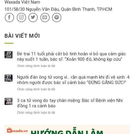
hại
Waxada Việt Nam
ra
101/58/30 Nguyễn Văn Đậu, Quận Bình Thạnh, TP.HCM
sao?
BÀI VIẾT MỚI
27
Bé trai 11 tuổi phải cắt bỏ tinh hoàn vì bỏ qua cảm giác
Th3
này suốt 1 tuần, bác sĩ: “Xoắn 900 độ, không kịp cứu”
Chức năng bình luận bị tắt
ở
Bé
trai
27
Người đàn ông tử vong vì… rặn quá mạnh khi đi vệ sinh: 4
Th3
11
nhóm người được bác sĩ cảnh báo “ĐỪNG GẮNG SỨC!”
tuổi
Chức năng bình luận bị tắt
ở
phải
Người
cắt
đàn
bỏ
26
3 ca tử vong do tay chân miệng: Bác sĩ Bệnh viện Nhi
Th3
ông
tinh
đồng 1 ra cảnh báo
tử
hoàn
Chức năng bình luận bị tắt
ở
vong
vì
3
vì…
bỏ
ca
rặn
qua
tử
quá
cảm
vong
mạnh
giác