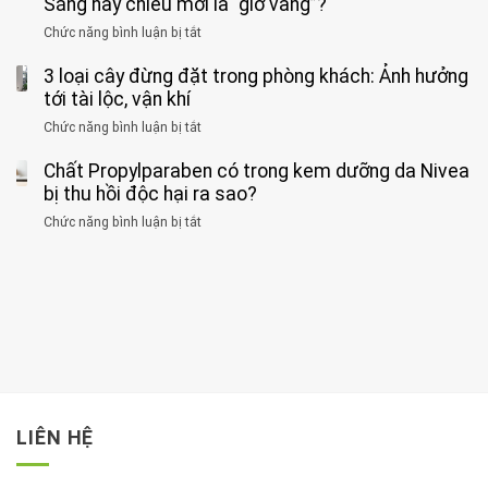
Sáng hay chiều mới là “giờ vàng”?
hại
ăn
phát
của
Chức năng bình luận bị tắt
ở
nhiều
hiện
1
Phát
có
mắc
kiểu
3 loại cây đừng đặt trong phòng khách: Ảnh hưởng
hiện
thể
hai
ăn
thời
tới tài lộc, vận khí
hại
bệnh
đối
điểm
gan
ung
Chức năng bình luận bị tắt
ở
với
tập
thận
thư
3
huyết
thể
cùng
Chất Propylparaben có trong kem dưỡng da Nivea
loại
áp
dục
lúc
cây
bị thu hồi độc hại ra sao?
và
tốt
đừng
thận:
nhất
Chức năng bình luận bị tắt
ở
đặt
Bạn
cho
Chất
trong
nên
tim:
Propylparaben
phòng
dành
Sáng
có
khách:
thời
hay
trong
Ảnh
gian
chiều
kem
hưởng
để
mới
dưỡng
tới
xem
là
da
tài
xét
“giờ
Nivea
lộc,
kỹ
vàng”?
bị
vận
thông
thu
LIÊN HỆ
khí
tin
hồi
này
độc