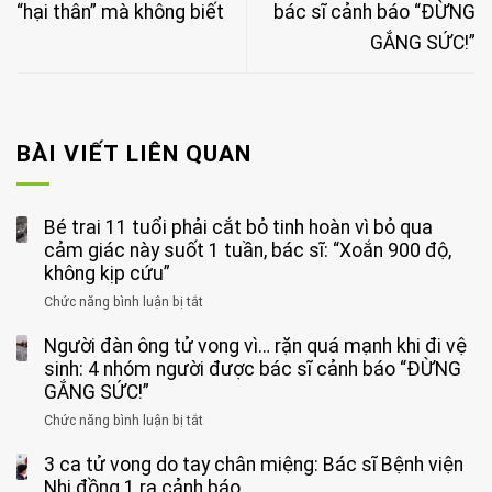
“hại thân” mà không biết
bác sĩ cảnh báo “ĐỪNG
GẮNG SỨC!”
BÀI VIẾT LIÊN QUAN
Bé trai 11 tuổi phải cắt bỏ tinh hoàn vì bỏ qua
cảm giác này suốt 1 tuần, bác sĩ: “Xoắn 900 độ,
không kịp cứu”
Chức năng bình luận bị tắt
ở
Bé
Người đàn ông tử vong vì… rặn quá mạnh khi đi vệ
trai
11
sinh: 4 nhóm người được bác sĩ cảnh báo “ĐỪNG
tuổi
GẮNG SỨC!”
phải
Chức năng bình luận bị tắt
ở
cắt
Người
bỏ
3 ca tử vong do tay chân miệng: Bác sĩ Bệnh viện
đàn
tinh
ông
Nhi đồng 1 ra cảnh báo
hoàn