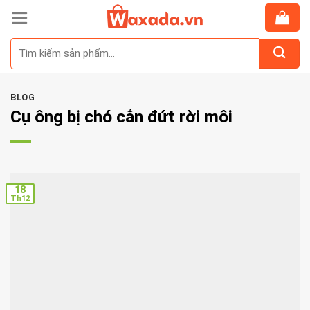
Skip
to
Tìm
content
kiếm:
BLOG
Cụ ông bị chó cắn đứt rời môi
18
Th12