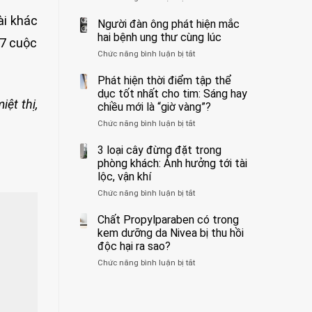
ẩn
400
không
ài khác
formaldehyde
bác
Người đàn ông phát hiện mắc
biết
và
sĩ
hai bệnh ung thư cùng lúc
 7 cuộc
kim
cảnh
Chức năng bình luận bị tắt
ở
loại
báo
Người
nặng,
về
đàn
Phát hiện thời điểm tập thể
ăn
tác
ông
dục tốt nhất cho tim: Sáng hay
nhiều
hại
phát
iệt thị,
có
của
chiều mới là “giờ vàng”?
hiện
thể
1
Chức năng bình luận bị tắt
ở
mắc
hại
kiểu
Phát
hai
gan
ăn
hiện
3 loại cây đừng đặt trong
bệnh
thận
đối
thời
ung
phòng khách: Ảnh hưởng tới tài
với
điểm
thư
lộc, vận khí
huyết
tập
cùng
áp
Chức năng bình luận bị tắt
ở
thể
lúc
và
3
dục
thận:
loại
Chất Propylparaben có trong
tốt
Bạn
cây
nhất
kem dưỡng da Nivea bị thu hồi
nên
đừng
cho
độc hại ra sao?
dành
đặt
tim:
thời
Chức năng bình luận bị tắt
ở
trong
Sáng
gian
Chất
phòng
hay
để
Propylparaben
khách:
chiều
xem
có
Ảnh
mới
xét
trong
hưởng