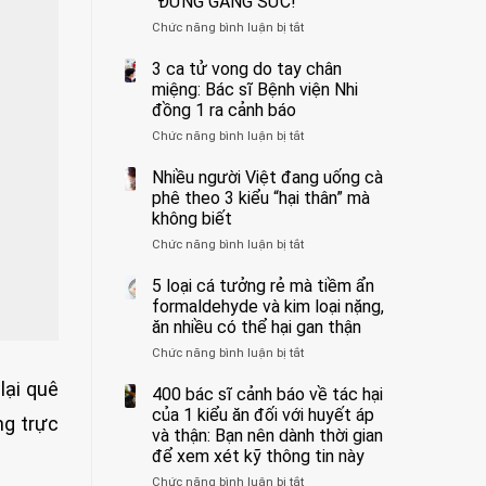
“ĐỪNG GẮNG SỨC!”
cắt
Chức năng bình luận bị tắt
bỏ
ở
tinh
Người
hoàn
đàn
3 ca tử vong do tay chân
vì
ông
miệng: Bác sĩ Bệnh viện Nhi
bỏ
tử
đồng 1 ra cảnh báo
qua
vong
Chức năng bình luận bị tắt
ở
cảm
vì…
3
giác
rặn
ca
Nhiều người Việt đang uống cà
này
quá
tử
suốt
mạnh
phê theo 3 kiểu “hại thân” mà
vong
1
khi
không biết
do
tuần,
đi
Chức năng bình luận bị tắt
ở
tay
bác
vệ
Nhiều
chân
sĩ:
sinh:
người
5 loại cá tưởng rẻ mà tiềm ẩn
miệng:
“Xoắn
4
Việt
Bác
formaldehyde và kim loại nặng,
900
nhóm
đang
sĩ
độ,
người
ăn nhiều có thể hại gan thận
uống
Bệnh
không
được
Chức năng bình luận bị tắt
ở
cà
viện
kịp
bác
5
phê
Nhi
cứu”
sĩ
lại quê
loại
400 bác sĩ cảnh báo về tác hại
theo
đồng
cảnh
cá
3
của 1 kiểu ăn đối với huyết áp
1
báo
ng trực
tưởng
kiểu
ra
và thận: Bạn nên dành thời gian
“ĐỪNG
rẻ
“hại
cảnh
GẮNG
để xem xét kỹ thông tin này
mà
thân”
báo
SỨC!”
Chức năng bình luận bị tắt
tiềm
ở
mà