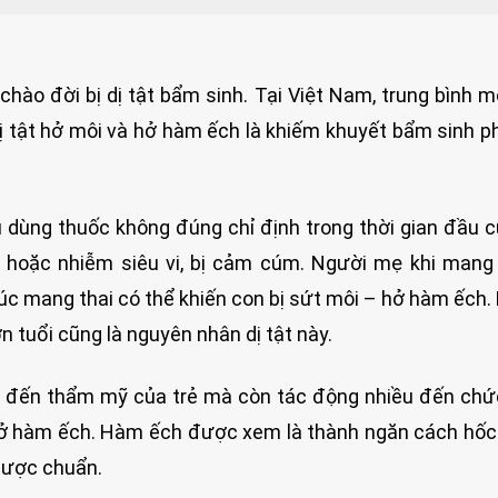
ẻ chào đời bị dị tật bẩm sinh. Tại Việt Nam, trung bình 
, dị tật hở môi và hở hàm ếch là khiếm khuyết bẩm sinh p
 dùng thuốc không đúng chỉ định trong thời gian đầu c
X hoặc nhiễm siêu vi, bị cảm cúm. Người mẹ khi mang 
 lúc mang thai có thể khiến con bị sứt môi – hở hàm ếch
ớn tuổi cũng là nguyên nhân dị tật này.
 đến thẩm mỹ của trẻ mà còn tác động nhiều đến chứ
 hở hàm ếch. Hàm ếch được xem là thành ngăn cách hố
được chuẩn.