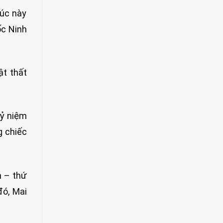
Lúc này
ốc Ninh
ật thất
kỷ niệm
g chiếc
h – thứ
đó, Mai