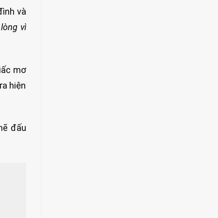
đình và
lòng vì
giấc mơ
ừa hiện
 mẽ đấu