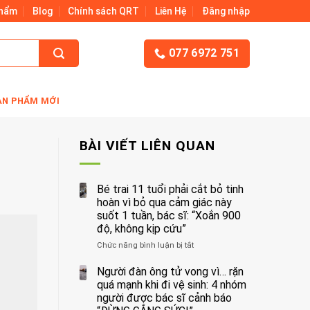
Phẩm
Blog
Chính sách QRT
Liên Hệ
Đăng nhập
077 6972 751
ẢN PHẨM MỚI
BÀI VIẾT LIÊN QUAN
Bé trai 11 tuổi phải cắt bỏ tinh
hoàn vì bỏ qua cảm giác này
suốt 1 tuần, bác sĩ: “Xoắn 900
độ, không kịp cứu”
Chức năng bình luận bị tắt
ở
Bé
trai
Người đàn ông tử vong vì… rặn
11
quá mạnh khi đi vệ sinh: 4 nhóm
tuổi
người được bác sĩ cảnh báo
phải