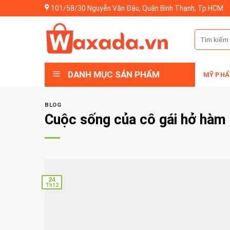
Skip
101/58/30 Nguyễn Văn Đậu, Quận Bình Thạnh, Tp.HCM
to
content
Tìm
kiếm:
DANH MỤC SẢN PHẨM
MỸ PHẨ
BLOG
Cuộc sống của cô gái hở hàm 
24
Th12