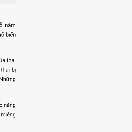
mỗi năm
hổ biến
ủa thai
thai bị
. Những
c năng
c miệng