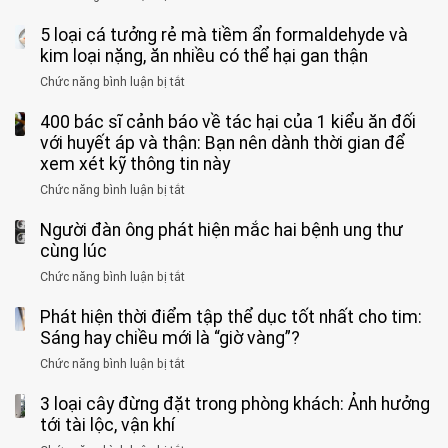
do
khi
Nhiều
suốt
tay
đi
5 loại cá tưởng rẻ mà tiềm ẩn formaldehyde và
người
1
chân
vệ
Việt
kim loại nặng, ăn nhiều có thể hại gan thận
tuần,
miệng:
sinh:
đang
bác
Bác
Chức năng bình luận bị tắt
ở
4
uống
sĩ:
sĩ
5
nhóm
cà
“Xoắn
Bệnh
400 bác sĩ cảnh báo về tác hại của 1 kiểu ăn đối
loại
người
phê
900
viện
cá
với huyết áp và thận: Bạn nên dành thời gian để
được
theo
độ,
Nhi
tưởng
xem xét kỹ thông tin này
bác
3
không
đồng
rẻ
sĩ
kiểu
kịp
Chức năng bình luận bị tắt
ở
1
mà
cảnh
“hại
cứu”
400
ra
tiềm
báo
thân”
Người đàn ông phát hiện mắc hai bệnh ung thư
bác
cảnh
ẩn
“ĐỪNG
mà
sĩ
cùng lúc
báo
formaldehyde
GẮNG
không
cảnh
và
Chức năng bình luận bị tắt
SỨC!”
ở
biết
báo
kim
Người
về
loại
Phát hiện thời điểm tập thể dục tốt nhất cho tim:
đàn
tác
nặng,
ông
Sáng hay chiều mới là “giờ vàng”?
hại
ăn
phát
của
Chức năng bình luận bị tắt
ở
nhiều
hiện
1
Phát
có
mắc
kiểu
3 loại cây đừng đặt trong phòng khách: Ảnh hưởng
hiện
thể
hai
ăn
thời
tới tài lộc, vận khí
hại
bệnh
đối
điểm
gan
ung