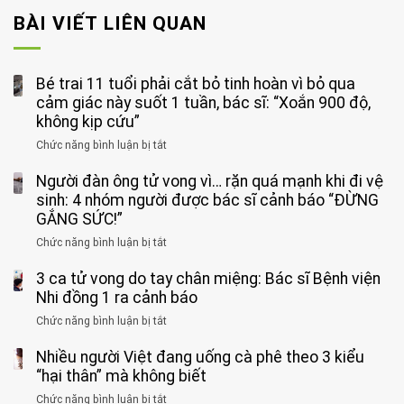
BÀI VIẾT LIÊN QUAN
Bé trai 11 tuổi phải cắt bỏ tinh hoàn vì bỏ qua
cảm giác này suốt 1 tuần, bác sĩ: “Xoắn 900 độ,
không kịp cứu”
Chức năng bình luận bị tắt
ở
Bé
Người đàn ông tử vong vì… rặn quá mạnh khi đi vệ
trai
11
sinh: 4 nhóm người được bác sĩ cảnh báo “ĐỪNG
tuổi
GẮNG SỨC!”
phải
Chức năng bình luận bị tắt
ở
cắt
Người
bỏ
3 ca tử vong do tay chân miệng: Bác sĩ Bệnh viện
đàn
tinh
ông
Nhi đồng 1 ra cảnh báo
hoàn
tử
vì
Chức năng bình luận bị tắt
ở
vong
bỏ
3
vì…
qua
Nhiều người Việt đang uống cà phê theo 3 kiểu
ca
rặn
cảm
tử
“hại thân” mà không biết
quá
giác
vong
mạnh
Chức năng bình luận bị tắt
ở
này