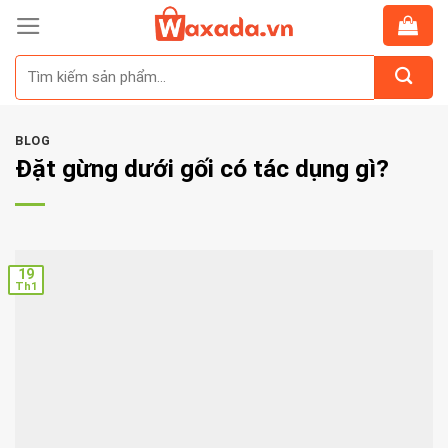
Skip
to
Tìm
content
kiếm:
BLOG
Đặt gừng dưới gối có tác dụng gì?
19
Th1