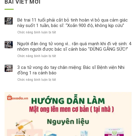
BÀI VIẾT MỚI
27
Bé trai 11 tuổi phải cắt bỏ tinh hoàn vì bỏ qua cảm giác
Th3
này suốt 1 tuần, bác sĩ: “Xoắn 900 độ, không kịp cứu”
Chức năng bình luận bị tắt
ở
Bé
trai
27
Người đàn ông tử vong vì… rặn quá mạnh khi đi vệ sinh: 4
Th3
11
nhóm người được bác sĩ cảnh báo “ĐỪNG GẮNG SỨC!”
tuổi
Chức năng bình luận bị tắt
ở
phải
Người
cắt
đàn
bỏ
26
3 ca tử vong do tay chân miệng: Bác sĩ Bệnh viện Nhi
Th3
ông
tinh
đồng 1 ra cảnh báo
tử
hoàn
Chức năng bình luận bị tắt
ở
vong
vì
3
vì…
bỏ
ca
rặn
qua
tử
quá
cảm
vong
mạnh
giác
do
khi
này
tay
đi
suốt
chân
vệ
1
miệng:
sinh:
tuần,
Bác
4
bác
sĩ
nhóm
sĩ:
Bệnh
người
“Xoắn