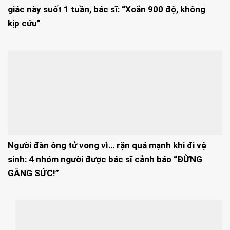
giác này suốt 1 tuần, bác sĩ: “Xoắn 900 độ, không
kịp cứu”
Người đàn ông tử vong vì… rặn quá mạnh khi đi vệ
sinh: 4 nhóm người được bác sĩ cảnh báo “ĐỪNG
GẮNG SỨC!”