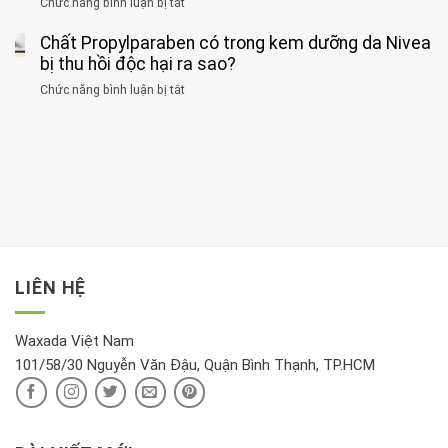
Chức năng bình luận bị tắt
ở
với
tập
thận
thư
3
huyết
thể
cùng
Chất Propylparaben có trong kem dưỡng da Nivea
loại
áp
dục
lúc
cây
bị thu hồi độc hại ra sao?
và
tốt
đừng
thận:
nhất
Chức năng bình luận bị tắt
ở
đặt
Bạn
cho
Chất
trong
nên
tim:
Propylparaben
phòng
dành
Sáng
có
khách:
thời
hay
trong
Ảnh
gian
chiều
kem
hưởng
để
mới
dưỡng
tới
xem
là
da
tài
xét
“giờ
Nivea
lộc,
kỹ
vàng”?
bị
vận
thông
thu
LIÊN HỆ
khí
tin
hồi
này
độc
hại
Waxada Việt Nam
ra
101/58/30 Nguyễn Văn Đậu, Quận Bình Thạnh, TP.HCM
sao?