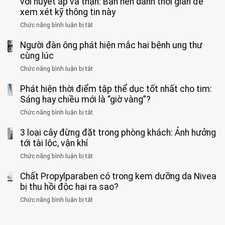
với huyết áp và thận: Bạn nên dành thời gian để
được
theo
độ,
Nhi
tưởng
xem xét kỹ thông tin này
bác
3
không
đồng
rẻ
sĩ
kiểu
kịp
Chức năng bình luận bị tắt
ở
1
mà
cảnh
“hại
cứu”
400
ra
tiềm
báo
thân”
Người đàn ông phát hiện mắc hai bệnh ung thư
bác
cảnh
ẩn
“ĐỪNG
mà
sĩ
cùng lúc
báo
formaldehyde
GẮNG
không
cảnh
và
Chức năng bình luận bị tắt
SỨC!”
ở
biết
báo
kim
Người
về
loại
Phát hiện thời điểm tập thể dục tốt nhất cho tim:
đàn
tác
nặng,
ông
Sáng hay chiều mới là “giờ vàng”?
hại
ăn
phát
của
Chức năng bình luận bị tắt
ở
nhiều
hiện
1
Phát
có
mắc
kiểu
3 loại cây đừng đặt trong phòng khách: Ảnh hưởng
hiện
thể
hai
ăn
thời
tới tài lộc, vận khí
hại
bệnh
đối
điểm
gan
ung
Chức năng bình luận bị tắt
ở
với
tập
thận
thư
3
huyết
thể
cùng
Chất Propylparaben có trong kem dưỡng da Nivea
loại
áp
dục
lúc
cây
bị thu hồi độc hại ra sao?
và
tốt
đừng
thận:
nhất
Chức năng bình luận bị tắt
ở
đặt
Bạn
cho
Chất
trong
nên
tim:
Propylparaben
phòng