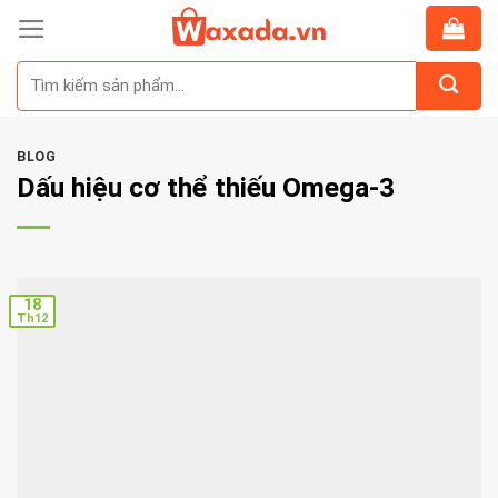
Skip
to
Tìm
content
kiếm:
BLOG
Dấu hiệu cơ thể thiếu Omega-3
18
Th12