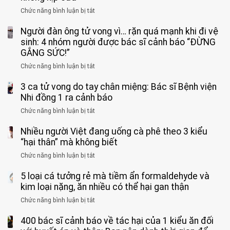
Chức năng bình luận bị tắt
ở
Bé
Người đàn ông tử vong vì… rặn quá mạnh khi đi vệ
trai
11
sinh: 4 nhóm người được bác sĩ cảnh báo “ĐỪNG
tuổi
GẮNG SỨC!”
phải
Chức năng bình luận bị tắt
ở
cắt
Người
bỏ
3 ca tử vong do tay chân miệng: Bác sĩ Bệnh viện
đàn
tinh
ông
Nhi đồng 1 ra cảnh báo
hoàn
tử
vì
Chức năng bình luận bị tắt
ở
vong
bỏ
3
vì…
qua
Nhiều người Việt đang uống cà phê theo 3 kiểu
ca
rặn
cảm
tử
“hại thân” mà không biết
quá
giác
vong
mạnh
Chức năng bình luận bị tắt
ở
này
do
khi
Nhiều
suốt
tay
đi
5 loại cá tưởng rẻ mà tiềm ẩn formaldehyde và
người
1
chân
vệ
Việt
kim loại nặng, ăn nhiều có thể hại gan thận
tuần,
miệng:
sinh:
đang
bác
Bác
Chức năng bình luận bị tắt
ở
4
uống
sĩ:
sĩ
5
nhóm
cà
“Xoắn
Bệnh
400 bác sĩ cảnh báo về tác hại của 1 kiểu ăn đối
loại
người
phê
900
viện
cá