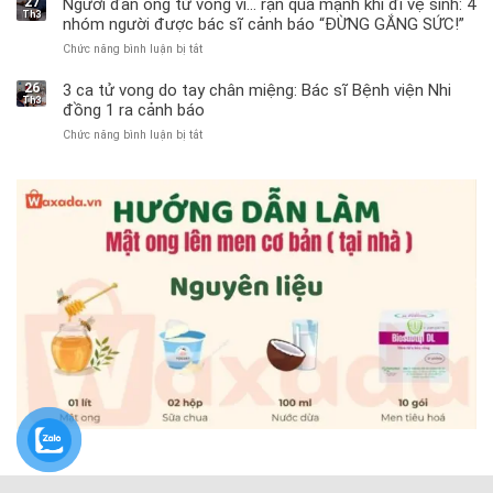
27
Người đàn ông tử vong vì… rặn quá mạnh khi đi vệ sinh: 4
Th3
11
nhóm người được bác sĩ cảnh báo “ĐỪNG GẮNG SỨC!”
tuổi
Chức năng bình luận bị tắt
ở
phải
Người
cắt
đàn
bỏ
26
3 ca tử vong do tay chân miệng: Bác sĩ Bệnh viện Nhi
Th3
ông
tinh
đồng 1 ra cảnh báo
tử
hoàn
Chức năng bình luận bị tắt
ở
vong
vì
3
vì…
bỏ
ca
rặn
qua
tử
quá
cảm
vong
mạnh
giác
do
khi
này
tay
đi
suốt
chân
vệ
1
miệng:
sinh:
tuần,
Bác
4
bác
sĩ
nhóm
sĩ:
Bệnh
người
“Xoắn
viện
được
900
Nhi
bác
độ,
đồng
sĩ
không
1
cảnh
kịp
ra
báo
cứu”
cảnh
“ĐỪNG
báo
GẮNG
SỨC!”