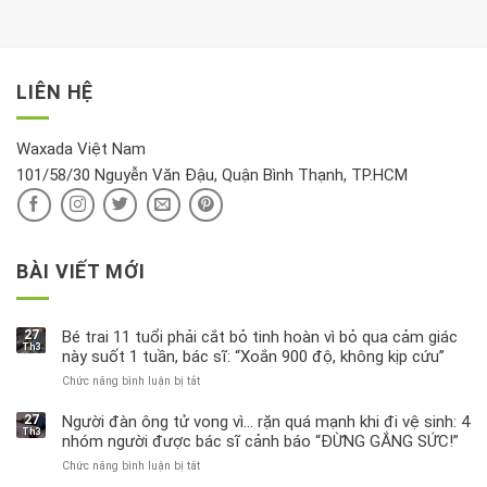
dưỡng
tới
xem
là
da
tài
xét
“giờ
Nivea
lộc,
kỹ
vàng”?
bị
vận
thông
thu
LIÊN HỆ
khí
tin
hồi
này
độc
hại
Waxada Việt Nam
ra
101/58/30 Nguyễn Văn Đậu, Quận Bình Thạnh, TP.HCM
sao?
BÀI VIẾT MỚI
27
Bé trai 11 tuổi phải cắt bỏ tinh hoàn vì bỏ qua cảm giác
Th3
này suốt 1 tuần, bác sĩ: “Xoắn 900 độ, không kịp cứu”
Chức năng bình luận bị tắt
ở
Bé
trai
27
Người đàn ông tử vong vì… rặn quá mạnh khi đi vệ sinh: 4
Th3
11
nhóm người được bác sĩ cảnh báo “ĐỪNG GẮNG SỨC!”
tuổi
Chức năng bình luận bị tắt
ở
phải
Người
cắt