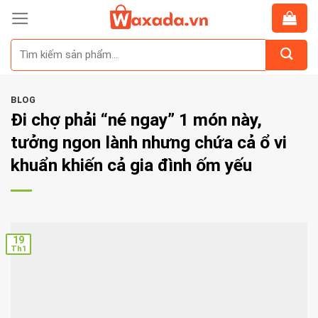
Skip
to
Tìm
content
kiếm:
BLOG
Đi chợ phải “né ngay” 1 món này,
tưởng ngon lành nhưng chứa cả ổ vi
khuẩn khiến cả gia đình ốm yếu
19
Th1