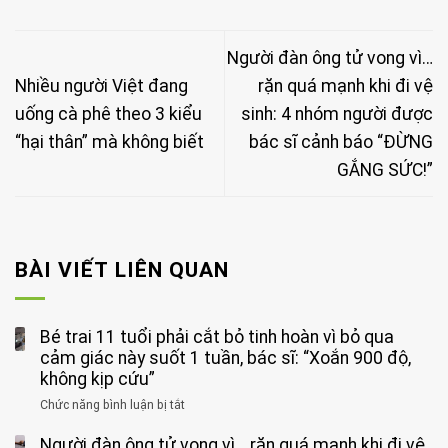
Người đàn ông tử vong vì…
Nhiều người Việt đang
rặn quá mạnh khi đi vệ
uống cà phê theo 3 kiểu
sinh: 4 nhóm người được
“hại thân” mà không biết
bác sĩ cảnh báo “ĐỪNG
GẮNG SỨC!”
BÀI VIẾT LIÊN QUAN
Bé trai 11 tuổi phải cắt bỏ tinh hoàn vì bỏ qua
cảm giác này suốt 1 tuần, bác sĩ: “Xoắn 900 độ,
không kịp cứu”
Chức năng bình luận bị tắt
ở
Bé
Người đàn ông tử vong vì… rặn quá mạnh khi đi vệ
trai