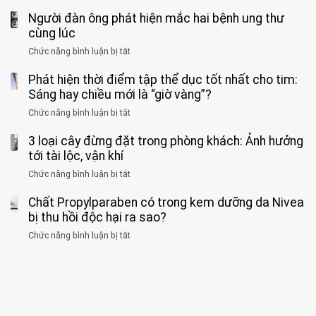
“hại
cứu”
400
ra
tiềm
báo
thân”
Người đàn ông phát hiện mắc hai bệnh ung thư
bác
cảnh
ẩn
“ĐỪNG
mà
sĩ
cùng lúc
báo
formaldehyde
GẮNG
không
cảnh
và
Chức năng bình luận bị tắt
SỨC!”
ở
biết
báo
kim
Người
về
loại
Phát hiện thời điểm tập thể dục tốt nhất cho tim:
đàn
tác
nặng,
ông
Sáng hay chiều mới là “giờ vàng”?
hại
ăn
phát
của
Chức năng bình luận bị tắt
ở
nhiều
hiện
1
Phát
có
mắc
kiểu
3 loại cây đừng đặt trong phòng khách: Ảnh hưởng
hiện
thể
hai
ăn
thời
tới tài lộc, vận khí
hại
bệnh
đối
điểm
gan
ung
Chức năng bình luận bị tắt
ở
với
tập
thận
thư
3
huyết
thể
cùng
Chất Propylparaben có trong kem dưỡng da Nivea
loại
áp
dục
lúc
cây
bị thu hồi độc hại ra sao?
và
tốt
đừng
thận:
nhất
Chức năng bình luận bị tắt
ở
đặt
Bạn
cho
Chất
trong
nên
tim:
Propylparaben
phòng
dành
Sáng
có
khách:
thời
hay
trong
Ảnh
gian
chiều
kem
hưởng
để
mới