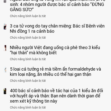
11
sinh: 4 nhóm người được bác sĩ cảnh báo “ĐỪNG
tuổi
GẮNG SỨC!”
phải
Chức năng bình luận bị tắt
ở
cắt
Người
bỏ
3 ca tử vong do tay chân miệng: Bác sĩ Bệnh viện
đàn
tinh
ông
Nhi đồng 1 ra cảnh báo
hoàn
tử
vì
Chức năng bình luận bị tắt
ở
vong
bỏ
3
vì…
qua
Nhiều người Việt đang uống cà phê theo 3 kiểu
ca
rặn
cảm
tử
“hại thân” mà không biết
quá
giác
vong
mạnh
Chức năng bình luận bị tắt
ở
này
do
khi
Nhiều
suốt
tay
đi
5 loại cá tưởng rẻ mà tiềm ẩn formaldehyde và
người
1
chân
vệ
Việt
kim loại nặng, ăn nhiều có thể hại gan thận
tuần,
miệng:
sinh:
đang
bác
Bác
Chức năng bình luận bị tắt
ở
4
uống
sĩ:
sĩ
5
nhóm
cà
“Xoắn
Bệnh
400 bác sĩ cảnh báo về tác hại của 1 kiểu ăn đối
loại
người
phê
900
viện
cá
với huyết áp và thận: Bạn nên dành thời gian để
được
theo
độ,
Nhi
tưởng
xem xét kỹ thông tin này
bác
3
không
đồng
rẻ
sĩ
kiểu
kịp
Chức năng bình luận bị tắt
ở
1
mà
cảnh