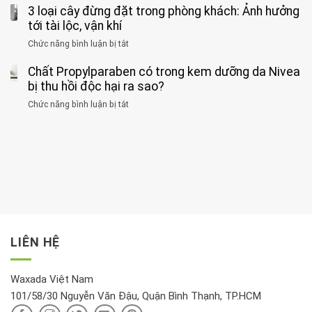
mắc
kiểu
3 loại cây đừng đặt trong phòng khách: Ảnh hưởng
hiện
thể
hai
ăn
thời
tới tài lộc, vận khí
hại
bệnh
đối
điểm
gan
ung
Chức năng bình luận bị tắt
ở
với
tập
thận
thư
3
huyết
thể
cùng
Chất Propylparaben có trong kem dưỡng da Nivea
loại
áp
dục
lúc
cây
bị thu hồi độc hại ra sao?
và
tốt
đừng
thận:
nhất
Chức năng bình luận bị tắt
ở
đặt
Bạn
cho
Chất
trong
nên
tim:
Propylparaben
phòng
dành
Sáng
có
khách:
thời
hay
trong
Ảnh
gian
chiều
kem
hưởng
để
mới
dưỡng
tới
xem
là
da
tài
xét
“giờ
Nivea
lộc,
kỹ
vàng”?
bị
vận
thông
thu
LIÊN HỆ
khí
tin
hồi
này
độc
hại
Waxada Việt Nam
ra
101/58/30 Nguyễn Văn Đậu, Quận Bình Thạnh, TP.HCM
sao?