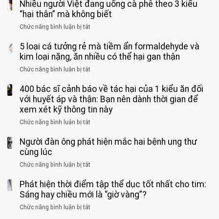
qua
Nhiều người Việt đang uống cà phê theo 3 kiểu
ca
rặn
cảm
tử
“hại thân” mà không biết
quá
giác
vong
mạnh
Chức năng bình luận bị tắt
ở
này
do
khi
Nhiều
suốt
tay
đi
5 loại cá tưởng rẻ mà tiềm ẩn formaldehyde và
người
1
chân
vệ
Việt
kim loại nặng, ăn nhiều có thể hại gan thận
tuần,
miệng:
sinh:
đang
bác
Bác
Chức năng bình luận bị tắt
ở
4
uống
sĩ:
sĩ
5
nhóm
cà
“Xoắn
Bệnh
400 bác sĩ cảnh báo về tác hại của 1 kiểu ăn đối
loại
người
phê
900
viện
cá
với huyết áp và thận: Bạn nên dành thời gian để
được
theo
độ,
Nhi
tưởng
xem xét kỹ thông tin này
bác
3
không
đồng
rẻ
sĩ
kiểu
kịp
Chức năng bình luận bị tắt
ở
1
mà
cảnh
“hại
cứu”
400
ra
tiềm
báo
thân”
Người đàn ông phát hiện mắc hai bệnh ung thư
bác
cảnh
ẩn
“ĐỪNG
mà
sĩ
cùng lúc
báo
formaldehyde
GẮNG
không
cảnh
và
Chức năng bình luận bị tắt
SỨC!”
ở
biết
báo
kim
Người
về
loại
Phát hiện thời điểm tập thể dục tốt nhất cho tim:
đàn
tác
nặng,
ông
Sáng hay chiều mới là “giờ vàng”?
hại
ăn
phát
của
Chức năng bình luận bị tắt
ở
nhiều
hiện
1
Phát
có