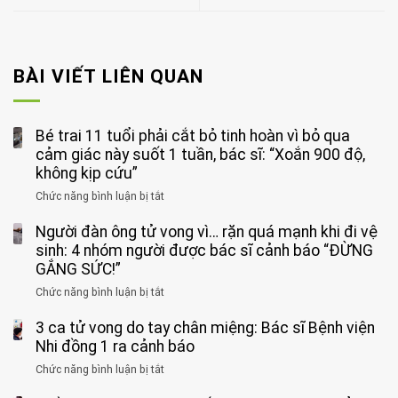
BÀI VIẾT LIÊN QUAN
Bé trai 11 tuổi phải cắt bỏ tinh hoàn vì bỏ qua
cảm giác này suốt 1 tuần, bác sĩ: “Xoắn 900 độ,
không kịp cứu”
Chức năng bình luận bị tắt
ở
Bé
Người đàn ông tử vong vì… rặn quá mạnh khi đi vệ
trai
11
sinh: 4 nhóm người được bác sĩ cảnh báo “ĐỪNG
tuổi
GẮNG SỨC!”
phải
Chức năng bình luận bị tắt
ở
cắt
Người
bỏ
3 ca tử vong do tay chân miệng: Bác sĩ Bệnh viện
đàn
tinh
ông
Nhi đồng 1 ra cảnh báo
hoàn
tử
vì
Chức năng bình luận bị tắt
ở
vong
bỏ
3
vì…