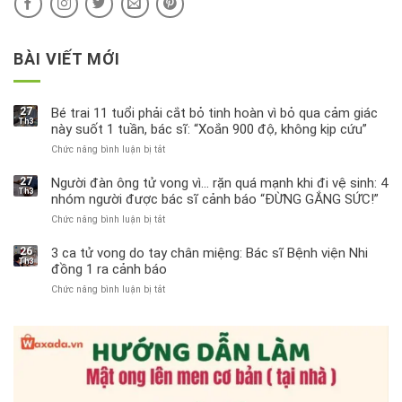
BÀI VIẾT MỚI
27
Bé trai 11 tuổi phải cắt bỏ tinh hoàn vì bỏ qua cảm giác
Th3
này suốt 1 tuần, bác sĩ: “Xoắn 900 độ, không kịp cứu”
Chức năng bình luận bị tắt
ở
Bé
trai
27
Người đàn ông tử vong vì… rặn quá mạnh khi đi vệ sinh: 4
Th3
11
nhóm người được bác sĩ cảnh báo “ĐỪNG GẮNG SỨC!”
tuổi
Chức năng bình luận bị tắt
ở
phải
Người
cắt
đàn
bỏ
26
3 ca tử vong do tay chân miệng: Bác sĩ Bệnh viện Nhi
Th3
ông
tinh
đồng 1 ra cảnh báo
tử
hoàn
Chức năng bình luận bị tắt
ở
vong
vì
3
vì…
bỏ
ca
rặn
qua
tử
quá
cảm
vong
mạnh
giác
do
khi
này
tay
đi
suốt
chân
vệ
1