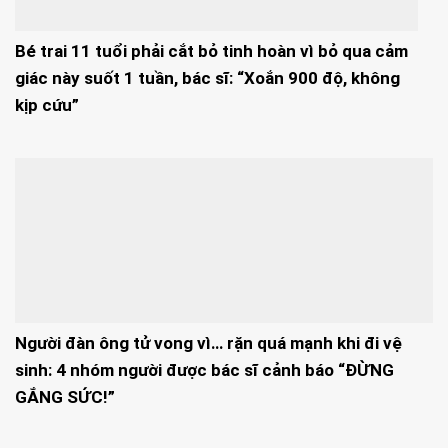
Bé trai 11 tuổi phải cắt bỏ tinh hoàn vì bỏ qua cảm
giác này suốt 1 tuần, bác sĩ: “Xoắn 900 độ, không
kịp cứu”
Người đàn ông tử vong vì… rặn quá mạnh khi đi vệ
sinh: 4 nhóm người được bác sĩ cảnh báo “ĐỪNG
GẮNG SỨC!”