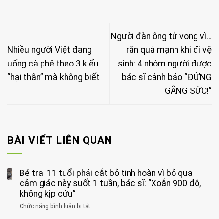
Người đàn ông tử vong vì…
Nhiều người Việt đang
rặn quá mạnh khi đi vệ
uống cà phê theo 3 kiểu
sinh: 4 nhóm người được
“hại thân” mà không biết
bác sĩ cảnh báo “ĐỪNG
GẮNG SỨC!”
BÀI VIẾT LIÊN QUAN
Bé trai 11 tuổi phải cắt bỏ tinh hoàn vì bỏ qua
cảm giác này suốt 1 tuần, bác sĩ: “Xoắn 900 độ,
không kịp cứu”
Chức năng bình luận bị tắt
ở
Bé