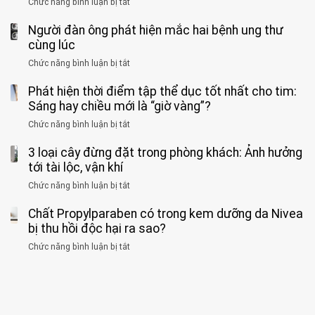
kịp
Chức năng bình luận bị tắt
ở
1
mà
cảnh
“hại
cứu”
400
ra
tiềm
báo
thân”
Người đàn ông phát hiện mắc hai bệnh ung thư
bác
cảnh
ẩn
“ĐỪNG
mà
sĩ
cùng lúc
báo
formaldehyde
GẮNG
không
cảnh
và
Chức năng bình luận bị tắt
SỨC!”
ở
biết
báo
kim
Người
về
loại
Phát hiện thời điểm tập thể dục tốt nhất cho tim:
đàn
tác
nặng,
ông
Sáng hay chiều mới là “giờ vàng”?
hại
ăn
phát
của
Chức năng bình luận bị tắt
ở
nhiều
hiện
1
Phát
có
mắc
kiểu
3 loại cây đừng đặt trong phòng khách: Ảnh hưởng
hiện
thể
hai
ăn
thời
tới tài lộc, vận khí
hại
bệnh
đối
điểm
gan
ung
Chức năng bình luận bị tắt
ở
với
tập
thận
thư
3
huyết
thể
cùng
Chất Propylparaben có trong kem dưỡng da Nivea
loại
áp
dục
lúc
cây
bị thu hồi độc hại ra sao?
và
tốt
đừng
thận:
nhất
Chức năng bình luận bị tắt
ở
đặt
Bạn
cho
Chất
trong
nên
tim:
Propylparaben
phòng
dành
Sáng
có
khách:
thời
hay
trong
Ảnh
gian
chiều
kem