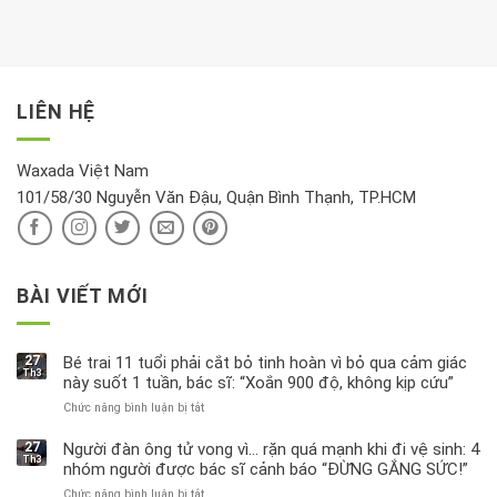
hưởng
để
mới
dưỡng
tới
xem
là
da
tài
xét
“giờ
Nivea
lộc,
kỹ
vàng”?
bị
vận
thông
thu
LIÊN HỆ
khí
tin
hồi
này
độc
hại
Waxada Việt Nam
ra
101/58/30 Nguyễn Văn Đậu, Quận Bình Thạnh, TP.HCM
sao?
BÀI VIẾT MỚI
27
Bé trai 11 tuổi phải cắt bỏ tinh hoàn vì bỏ qua cảm giác
Th3
này suốt 1 tuần, bác sĩ: “Xoắn 900 độ, không kịp cứu”
Chức năng bình luận bị tắt
ở
Bé
trai
27
Người đàn ông tử vong vì… rặn quá mạnh khi đi vệ sinh: 4
Th3
11
nhóm người được bác sĩ cảnh báo “ĐỪNG GẮNG SỨC!”
tuổi
Chức năng bình luận bị tắt
ở
phải