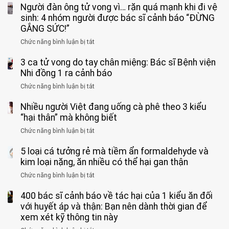
Người đàn ông tử vong vì… rặn quá mạnh khi đi vệ
trai
11
sinh: 4 nhóm người được bác sĩ cảnh báo “ĐỪNG
tuổi
GẮNG SỨC!”
phải
Chức năng bình luận bị tắt
ở
cắt
Người
bỏ
3 ca tử vong do tay chân miệng: Bác sĩ Bệnh viện
đàn
tinh
ông
Nhi đồng 1 ra cảnh báo
hoàn
tử
vì
Chức năng bình luận bị tắt
ở
vong
bỏ
3
vì…
qua
Nhiều người Việt đang uống cà phê theo 3 kiểu
ca
rặn
cảm
tử
“hại thân” mà không biết
quá
giác
vong
mạnh
Chức năng bình luận bị tắt
ở
này
do
khi
Nhiều
suốt
tay
đi
5 loại cá tưởng rẻ mà tiềm ẩn formaldehyde và
người
1
chân
vệ
Việt
kim loại nặng, ăn nhiều có thể hại gan thận
tuần,
miệng:
sinh:
đang
bác
Bác
Chức năng bình luận bị tắt
ở
4
uống
sĩ:
sĩ
5
nhóm
cà
“Xoắn
Bệnh
400 bác sĩ cảnh báo về tác hại của 1 kiểu ăn đối
loại
người
phê
900
viện
cá
với huyết áp và thận: Bạn nên dành thời gian để
được
theo
độ,
Nhi
tưởng
xem xét kỹ thông tin này
bác
3
không
đồng
rẻ
sĩ
kiểu