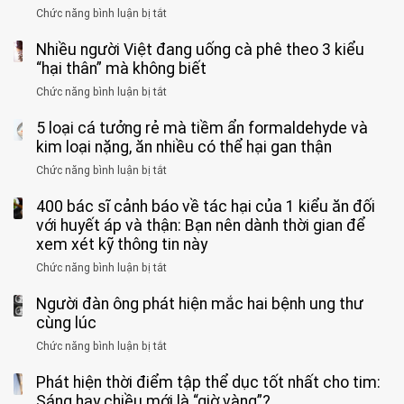
tử
vì
Chức năng bình luận bị tắt
ở
vong
bỏ
3
vì…
qua
Nhiều người Việt đang uống cà phê theo 3 kiểu
ca
rặn
cảm
tử
“hại thân” mà không biết
quá
giác
vong
mạnh
Chức năng bình luận bị tắt
ở
này
do
khi
Nhiều
suốt
tay
đi
5 loại cá tưởng rẻ mà tiềm ẩn formaldehyde và
người
1
chân
vệ
Việt
kim loại nặng, ăn nhiều có thể hại gan thận
tuần,
miệng:
sinh:
đang
bác
Bác
Chức năng bình luận bị tắt
ở
4
uống
sĩ:
sĩ
5
nhóm
cà
“Xoắn
Bệnh
400 bác sĩ cảnh báo về tác hại của 1 kiểu ăn đối
loại
người
phê
900
viện
cá
với huyết áp và thận: Bạn nên dành thời gian để
được
theo
độ,
Nhi
tưởng
xem xét kỹ thông tin này
bác
3
không
đồng
rẻ
sĩ
kiểu
kịp
Chức năng bình luận bị tắt
ở
1
mà
cảnh
“hại
cứu”
400
ra
tiềm
báo
thân”
Người đàn ông phát hiện mắc hai bệnh ung thư
bác
cảnh
ẩn
“ĐỪNG
mà
sĩ
cùng lúc
báo
formaldehyde
GẮNG
không
cảnh
và
Chức năng bình luận bị tắt
SỨC!”
ở
biết
báo
kim
Người
về
loại
Phát hiện thời điểm tập thể dục tốt nhất cho tim:
đàn
tác
nặng,
ông
Sáng hay chiều mới là “giờ vàng”?