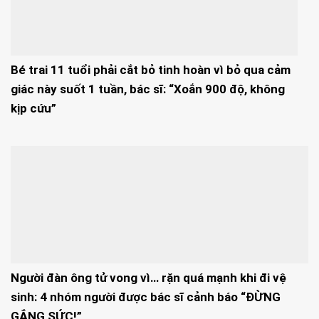
Bé trai 11 tuổi phải cắt bỏ tinh hoàn vì bỏ qua cảm
giác này suốt 1 tuần, bác sĩ: “Xoắn 900 độ, không
kịp cứu”
Người đàn ông tử vong vì… rặn quá mạnh khi đi vệ
sinh: 4 nhóm người được bác sĩ cảnh báo “ĐỪNG
GẮNG SỨC!”