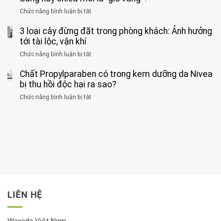
hại
ăn
phát
của
Chức năng bình luận bị tắt
ở
nhiều
hiện
1
Phát
có
mắc
kiểu
3 loại cây đừng đặt trong phòng khách: Ảnh hưởng
hiện
thể
hai
ăn
thời
tới tài lộc, vận khí
hại
bệnh
đối
điểm
gan
ung
Chức năng bình luận bị tắt
ở
với
tập
thận
thư
3
huyết
thể
cùng
Chất Propylparaben có trong kem dưỡng da Nivea
loại
áp
dục
lúc
cây
bị thu hồi độc hại ra sao?
và
tốt
đừng
thận:
nhất
Chức năng bình luận bị tắt
ở
đặt
Bạn
cho
Chất
trong
nên
tim:
Propylparaben
phòng
dành
Sáng
có
khách:
thời
hay
trong
Ảnh
gian
chiều
kem
hưởng
để
mới
dưỡng
tới
xem
là
da
tài
xét
“giờ
Nivea
lộc,
kỹ
vàng”?
bị
vận
thông
thu
LIÊN HỆ
khí
tin
hồi
này
độc
hại