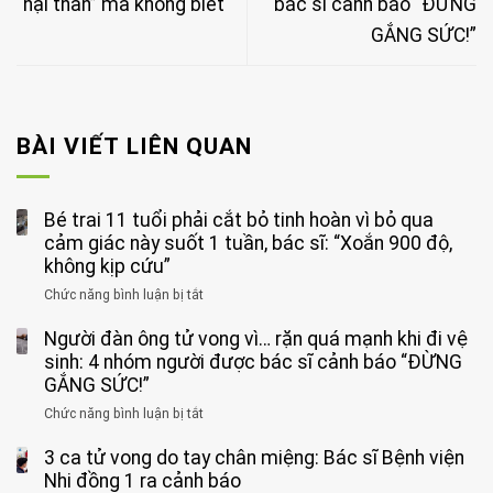
“hại thân” mà không biết
bác sĩ cảnh báo “ĐỪNG
GẮNG SỨC!”
BÀI VIẾT LIÊN QUAN
Bé trai 11 tuổi phải cắt bỏ tinh hoàn vì bỏ qua
cảm giác này suốt 1 tuần, bác sĩ: “Xoắn 900 độ,
không kịp cứu”
Chức năng bình luận bị tắt
ở
Bé
Người đàn ông tử vong vì… rặn quá mạnh khi đi vệ
trai
11
sinh: 4 nhóm người được bác sĩ cảnh báo “ĐỪNG
tuổi
GẮNG SỨC!”
phải
Chức năng bình luận bị tắt
ở
cắt
Người
bỏ
3 ca tử vong do tay chân miệng: Bác sĩ Bệnh viện
đàn
tinh
ông
Nhi đồng 1 ra cảnh báo
hoàn