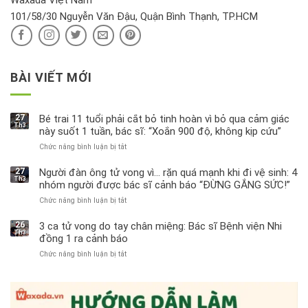
Waxada Việt Nam
ra
101/58/30 Nguyễn Văn Đậu, Quận Bình Thạnh, TP.HCM
sao?
BÀI VIẾT MỚI
27
Bé trai 11 tuổi phải cắt bỏ tinh hoàn vì bỏ qua cảm giác
Th3
này suốt 1 tuần, bác sĩ: “Xoắn 900 độ, không kịp cứu”
Chức năng bình luận bị tắt
ở
Bé
trai
27
Người đàn ông tử vong vì… rặn quá mạnh khi đi vệ sinh: 4
Th3
11
nhóm người được bác sĩ cảnh báo “ĐỪNG GẮNG SỨC!”
tuổi
Chức năng bình luận bị tắt
ở
phải
Người
cắt
đàn
bỏ
26
3 ca tử vong do tay chân miệng: Bác sĩ Bệnh viện Nhi
Th3
ông
tinh
đồng 1 ra cảnh báo
tử
hoàn
Chức năng bình luận bị tắt
ở
vong
vì
3
vì…
bỏ
ca
rặn
qua
tử
quá
cảm
vong
mạnh
giác