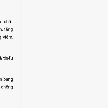
ạt chất
m, tăng
g viêm,
à thiếu
ân bằng
à chống