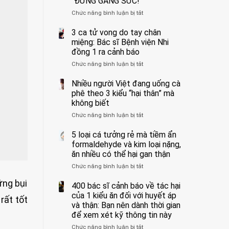
“ĐỪNG GẮNG SỨC!”
cắt
Chức năng bình luận bị tắt
bỏ
ở
tinh
Người
hoàn
đàn
3 ca tử vong do tay chân
vì
ông
miệng: Bác sĩ Bệnh viện Nhi
bỏ
tử
đồng 1 ra cảnh báo
qua
vong
Chức năng bình luận bị tắt
ở
cảm
vì…
3
giác
rặn
ca
Nhiều người Việt đang uống cà
này
quá
tử
suốt
mạnh
phê theo 3 kiểu “hại thân” mà
vong
1
khi
không biết
do
tuần,
đi
Chức năng bình luận bị tắt
ở
tay
bác
vệ
Nhiều
chân
sĩ:
sinh:
người
5 loại cá tưởng rẻ mà tiềm ẩn
miệng:
“Xoắn
4
Việt
Bác
formaldehyde và kim loại nặng,
900
nhóm
đang
sĩ
độ,
người
ăn nhiều có thể hại gan thận
uống
Bệnh
không
được
Chức năng bình luận bị tắt
ở
cà
viện
kịp
bác
5
phê
Nhi
cứu”
sĩ
ững bụi
loại
400 bác sĩ cảnh báo về tác hại
theo
đồng
cảnh
cá
3
của 1 kiểu ăn đối với huyết áp
1
báo
rất tốt
tưởng
kiểu
ra
và thận: Bạn nên dành thời gian
“ĐỪNG
rẻ
“hại
cảnh
GẮNG
để xem xét kỹ thông tin này
mà
thân”
báo
SỨC!”
Chức năng bình luận bị tắt
tiềm
ở
mà