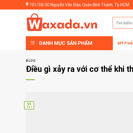
Skip
101/58/30 Nguyễn Văn Đậu, Quận Bình Thạnh, Tp.HCM
to
content
Tìm
kiếm:
DANH MỤC SẢN PHẨM
MỸ PHẨ
BLOG
Điều gì xảy ra với cơ thể khi 
04
Th1