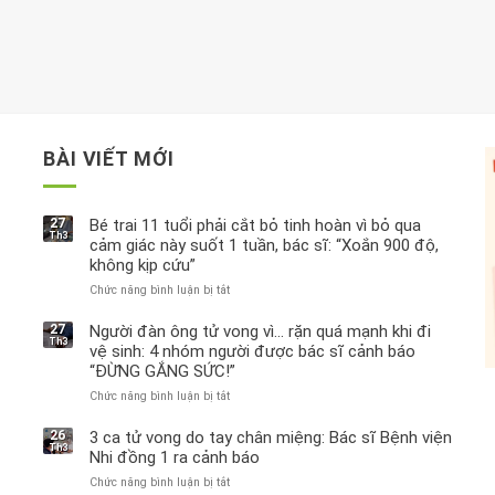
BÀI VIẾT MỚI
27
Bé trai 11 tuổi phải cắt bỏ tinh hoàn vì bỏ qua
Th3
cảm giác này suốt 1 tuần, bác sĩ: “Xoắn 900 độ,
không kịp cứu”
Chức năng bình luận bị tắt
ở
Bé
trai
27
Người đàn ông tử vong vì… rặn quá mạnh khi đi
Th3
11
vệ sinh: 4 nhóm người được bác sĩ cảnh báo
tuổi
“ĐỪNG GẮNG SỨC!”
phải
Chức năng bình luận bị tắt
cắt
ở
bỏ
Người
tinh
đàn
26
3 ca tử vong do tay chân miệng: Bác sĩ Bệnh viện
Th3
hoàn
ông
Nhi đồng 1 ra cảnh báo
vì
tử
Chức năng bình luận bị tắt
ở
bỏ
vong