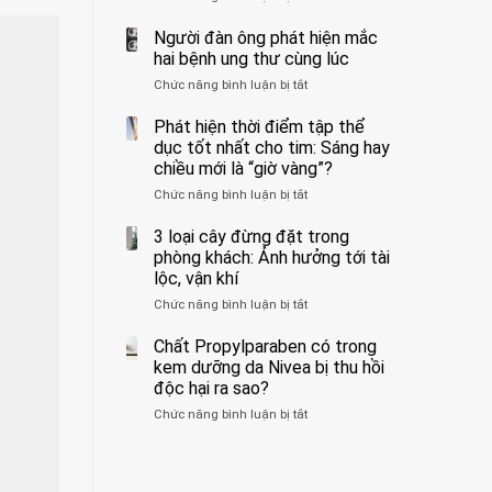
ẩn
400
không
formaldehyde
bác
Người đàn ông phát hiện mắc
biết
và
sĩ
hai bệnh ung thư cùng lúc
kim
cảnh
Chức năng bình luận bị tắt
ở
loại
báo
Người
nặng,
về
đàn
Phát hiện thời điểm tập thể
ăn
tác
ông
dục tốt nhất cho tim: Sáng hay
nhiều
hại
phát
có
của
chiều mới là “giờ vàng”?
hiện
thể
1
Chức năng bình luận bị tắt
ở
mắc
hại
kiểu
Phát
hai
gan
ăn
hiện
3 loại cây đừng đặt trong
bệnh
thận
đối
thời
ung
phòng khách: Ảnh hưởng tới tài
với
điểm
thư
lộc, vận khí
huyết
tập
cùng
áp
Chức năng bình luận bị tắt
ở
thể
lúc
và
3
dục
thận:
loại
Chất Propylparaben có trong
tốt
Bạn
cây
nhất
kem dưỡng da Nivea bị thu hồi
nên
đừng
cho
độc hại ra sao?
dành
đặt
tim:
thời
Chức năng bình luận bị tắt
ở
trong
Sáng
gian
Chất
phòng
hay
để
Propylparaben
khách:
chiều
xem
có
Ảnh
mới
xét
trong
hưởng