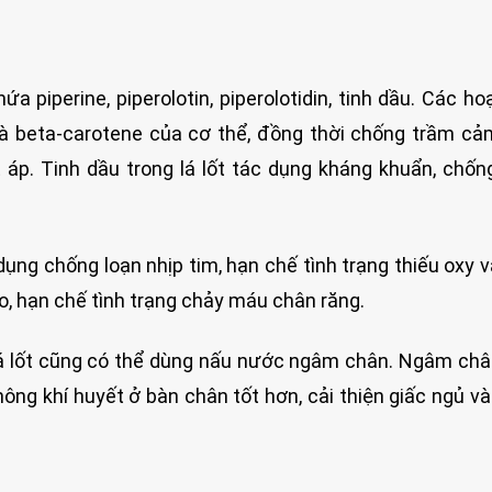
ứa piperine, piperolotin, piperolotidin, tinh dầu. Các ho
và beta-carotene của cơ thể, đồng thời chống trầm cả
 áp. Tinh dầu trong lá lốt tác dụng kháng khuẩn, chốn
 dụng chống loạn nhịp tim, hạn chế tình trạng thiếu oxy v
o, hạn chế tình trạng chảy máu chân răng.
 lá lốt cũng có thể dùng nấu nước ngâm chân. Ngâm ch
thông khí huyết ở bàn chân tốt hơn, cải thiện giấc ngủ v