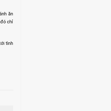
ránh ăn
 đó chỉ
ới tình