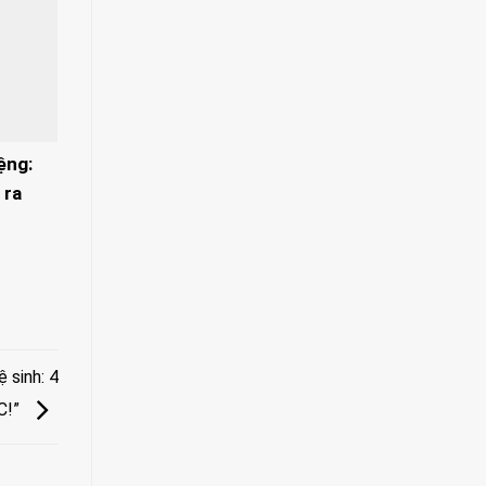
ệng:
 ra
 sinh: 4
C!”