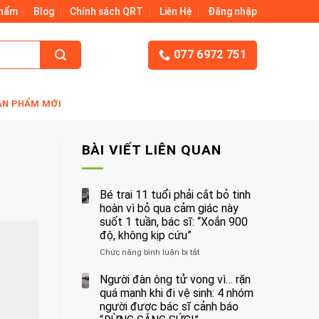
Phẩm
Blog
Chính sách QRT
Liên Hệ
Đăng nhập
077 6972 751
ẢN PHẨM MỚI
BÀI VIẾT LIÊN QUAN
Bé trai 11 tuổi phải cắt bỏ tinh
hoàn vì bỏ qua cảm giác này
suốt 1 tuần, bác sĩ: “Xoắn 900
độ, không kịp cứu”
Chức năng bình luận bị tắt
ở
Bé
trai
Người đàn ông tử vong vì… rặn
11
quá mạnh khi đi vệ sinh: 4 nhóm
tuổi
người được bác sĩ cảnh báo
phải