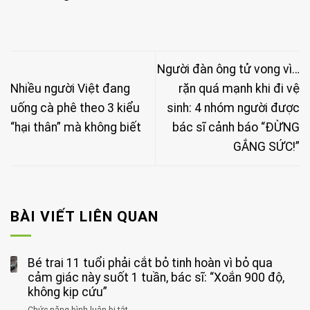
Người đàn ông tử vong vì…
Nhiều người Việt đang
rặn quá mạnh khi đi vệ
uống cà phê theo 3 kiểu
sinh: 4 nhóm người được
“hại thân” mà không biết
bác sĩ cảnh báo “ĐỪNG
GẮNG SỨC!”
BÀI VIẾT LIÊN QUAN
Bé trai 11 tuổi phải cắt bỏ tinh hoàn vì bỏ qua
cảm giác này suốt 1 tuần, bác sĩ: “Xoắn 900 độ,
không kịp cứu”
Chức năng bình luận bị tắt
ở