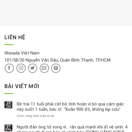
hay
trong
Ảnh
gian
chiều
kem
hưởng
để
mới
dưỡng
tới
xem
là
da
tài
xét
“giờ
Nivea
lộc,
kỹ
vàng”?
bị
vận
thông
thu
LIÊN HỆ
khí
tin
hồi
này
độc
hại
Waxada Việt Nam
ra
101/58/30 Nguyễn Văn Đậu, Quận Bình Thạnh, TP.HCM
sao?
BÀI VIẾT MỚI
27
Bé trai 11 tuổi phải cắt bỏ tinh hoàn vì bỏ qua cảm giác
Th3
này suốt 1 tuần, bác sĩ: “Xoắn 900 độ, không kịp cứu”
Chức năng bình luận bị tắt
ở
Bé
trai
27
Người đàn ông tử vong vì… rặn quá mạnh khi đi vệ sinh: 4
Th3
11