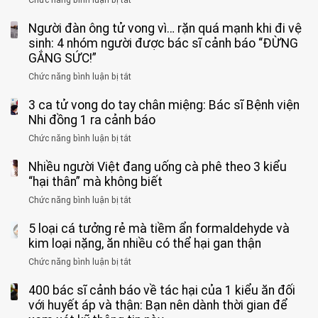
Bé
Người đàn ông tử vong vì… rặn quá mạnh khi đi vệ
trai
11
sinh: 4 nhóm người được bác sĩ cảnh báo “ĐỪNG
tuổi
GẮNG SỨC!”
phải
Chức năng bình luận bị tắt
ở
cắt
Người
bỏ
3 ca tử vong do tay chân miệng: Bác sĩ Bệnh viện
đàn
tinh
ông
Nhi đồng 1 ra cảnh báo
hoàn
tử
vì
Chức năng bình luận bị tắt
ở
vong
bỏ
3
vì…
qua
Nhiều người Việt đang uống cà phê theo 3 kiểu
ca
rặn
cảm
tử
“hại thân” mà không biết
quá
giác
vong
mạnh
Chức năng bình luận bị tắt
ở
này
do
khi
Nhiều
suốt
tay
đi
5 loại cá tưởng rẻ mà tiềm ẩn formaldehyde và
người
1
chân
vệ
Việt
kim loại nặng, ăn nhiều có thể hại gan thận
tuần,
miệng:
sinh:
đang
bác
Bác
Chức năng bình luận bị tắt
ở
4
uống
sĩ:
sĩ
5
nhóm
cà
“Xoắn
Bệnh
400 bác sĩ cảnh báo về tác hại của 1 kiểu ăn đối
loại
người
phê
900
viện
cá
với huyết áp và thận: Bạn nên dành thời gian để
được
theo
độ,
Nhi
tưởng