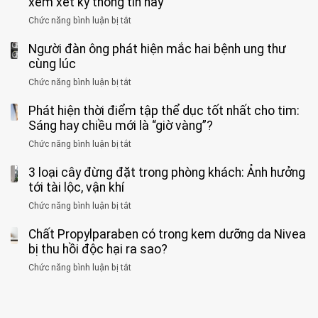
xem xét kỹ thông tin này
bác
3
không
đồng
rẻ
sĩ
kiểu
kịp
Chức năng bình luận bị tắt
ở
1
mà
cảnh
“hại
cứu”
400
ra
tiềm
báo
thân”
Người đàn ông phát hiện mắc hai bệnh ung thư
bác
cảnh
ẩn
“ĐỪNG
mà
sĩ
cùng lúc
báo
formaldehyde
GẮNG
không
cảnh
và
Chức năng bình luận bị tắt
SỨC!”
ở
biết
báo
kim
Người
về
loại
Phát hiện thời điểm tập thể dục tốt nhất cho tim:
đàn
tác
nặng,
ông
Sáng hay chiều mới là “giờ vàng”?
hại
ăn
phát
của
Chức năng bình luận bị tắt
ở
nhiều
hiện
1
Phát
có
mắc
kiểu
3 loại cây đừng đặt trong phòng khách: Ảnh hưởng
hiện
thể
hai
ăn
thời
tới tài lộc, vận khí
hại
bệnh
đối
điểm
gan
ung
Chức năng bình luận bị tắt
ở
với
tập
thận
thư
3
huyết
thể
cùng
Chất Propylparaben có trong kem dưỡng da Nivea
loại
áp
dục
lúc
cây
bị thu hồi độc hại ra sao?
và
tốt
đừng
thận:
nhất
Chức năng bình luận bị tắt
ở
đặt
Bạn
cho
Chất
trong
nên
tim:
Propylparaben
phòng
dành
Sáng
có
khách:
thời