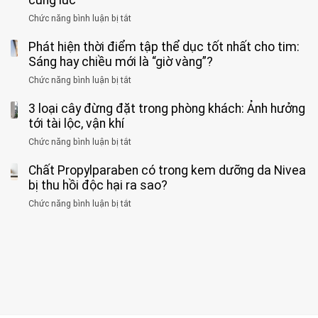
formaldehyde
GẮNG
không
cảnh
và
Chức năng bình luận bị tắt
SỨC!”
ở
biết
báo
kim
Người
về
loại
Phát hiện thời điểm tập thể dục tốt nhất cho tim:
đàn
tác
nặng,
ông
Sáng hay chiều mới là “giờ vàng”?
hại
ăn
phát
của
Chức năng bình luận bị tắt
ở
nhiều
hiện
1
Phát
có
mắc
kiểu
3 loại cây đừng đặt trong phòng khách: Ảnh hưởng
hiện
thể
hai
ăn
thời
tới tài lộc, vận khí
hại
bệnh
đối
điểm
gan
ung
Chức năng bình luận bị tắt
ở
với
tập
thận
thư
3
huyết
thể
cùng
Chất Propylparaben có trong kem dưỡng da Nivea
loại
áp
dục
lúc
cây
bị thu hồi độc hại ra sao?
và
tốt
đừng
thận:
nhất
Chức năng bình luận bị tắt
ở
đặt
Bạn
cho
Chất
trong
nên
tim:
Propylparaben
phòng
dành
Sáng
có
khách:
thời
hay
trong
Ảnh
gian
chiều
kem
hưởng
để
mới
dưỡng
tới
xem
là
da
tài
xét
“giờ
Nivea
lộc,