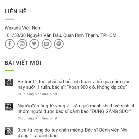
kỹ
vàng”?
bị
vận
thông
thu
LIÊN HỆ
khí
tin
hồi
này
độc
hại
Waxada Việt Nam
ra
101/58/30 Nguyễn Văn Đậu, Quận Bình Thạnh, TP.HCM
sao?
BÀI VIẾT MỚI
27
Bé trai 11 tuổi phải cắt bỏ tinh hoàn vì bỏ qua cảm giác
Th3
này suốt 1 tuần, bác sĩ: “Xoắn 900 độ, không kịp cứu”
Chức năng bình luận bị tắt
ở
Bé
trai
27
Người đàn ông tử vong vì… rặn quá mạnh khi đi vệ sinh: 4
Th3
11
nhóm người được bác sĩ cảnh báo “ĐỪNG GẮNG SỨC!”
tuổi
Chức năng bình luận bị tắt
ở
phải
Người
cắt
đàn
bỏ
26
3 ca tử vong do tay chân miệng: Bác sĩ Bệnh viện Nhi
Th3
ông
tinh
đồng 1 ra cảnh báo
tử
hoàn