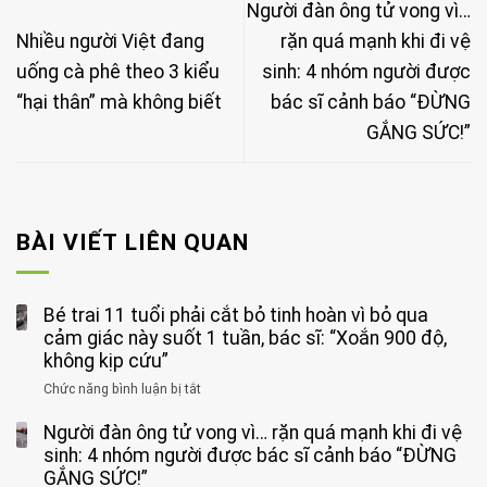
Người đàn ông tử vong vì…
Nhiều người Việt đang
rặn quá mạnh khi đi vệ
uống cà phê theo 3 kiểu
sinh: 4 nhóm người được
“hại thân” mà không biết
bác sĩ cảnh báo “ĐỪNG
GẮNG SỨC!”
BÀI VIẾT LIÊN QUAN
Bé trai 11 tuổi phải cắt bỏ tinh hoàn vì bỏ qua
cảm giác này suốt 1 tuần, bác sĩ: “Xoắn 900 độ,
không kịp cứu”
Chức năng bình luận bị tắt
ở
Bé
Người đàn ông tử vong vì… rặn quá mạnh khi đi vệ
trai
11
sinh: 4 nhóm người được bác sĩ cảnh báo “ĐỪNG
tuổi
GẮNG SỨC!”