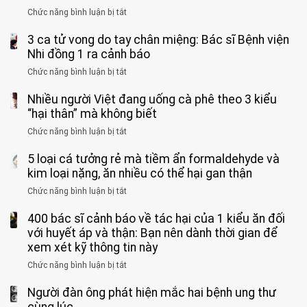
phải
Chức năng bình luận bị tắt
ở
cắt
Người
bỏ
3 ca tử vong do tay chân miệng: Bác sĩ Bệnh viện
đàn
tinh
ông
Nhi đồng 1 ra cảnh báo
hoàn
tử
vì
Chức năng bình luận bị tắt
ở
vong
bỏ
3
vì…
qua
Nhiều người Việt đang uống cà phê theo 3 kiểu
ca
rặn
cảm
tử
“hại thân” mà không biết
quá
giác
vong
mạnh
Chức năng bình luận bị tắt
ở
này
do
khi
Nhiều
suốt
tay
đi
5 loại cá tưởng rẻ mà tiềm ẩn formaldehyde và
người
1
chân
vệ
Việt
kim loại nặng, ăn nhiều có thể hại gan thận
tuần,
miệng:
sinh:
đang
bác
Bác
Chức năng bình luận bị tắt
ở
4
uống
sĩ:
sĩ
5
nhóm
cà
“Xoắn
Bệnh
400 bác sĩ cảnh báo về tác hại của 1 kiểu ăn đối
loại
người
phê
900
viện
cá
với huyết áp và thận: Bạn nên dành thời gian để
được
theo
độ,
Nhi
tưởng
xem xét kỹ thông tin này
bác
3
không
đồng
rẻ
sĩ
kiểu
kịp
Chức năng bình luận bị tắt
ở
1
mà
cảnh
“hại
cứu”
400
ra
tiềm
báo
thân”
Người đàn ông phát hiện mắc hai bệnh ung thư
bác
cảnh
ẩn
“ĐỪNG
mà
sĩ
cùng lúc
báo