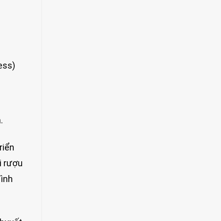
ess)
.
riển
i rượu
đình