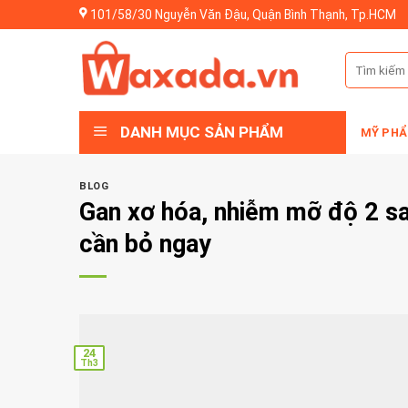
Skip
101/58/30 Nguyễn Văn Đậu, Quận Bình Thạnh, Tp.HCM
to
content
Tìm
kiếm:
DANH MỤC SẢN PHẨM
MỸ PHẨ
BLOG
Gan xơ hóa, nhiễm mỡ độ 2 sau
cần bỏ ngay
24
Th3