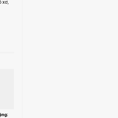
 xơ,
ệng: