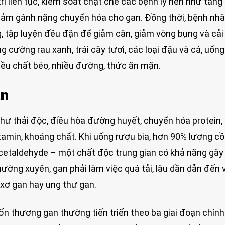
ị liên tục, kiểm soát chặt chẽ các bệnh lý nền như tăng
 giảm gánh nặng chuyển hóa cho gan. Đồng thời, bệnh nh
g, tập luyện đều đặn để giảm cân, giảm vòng bụng và cải
 cường rau xanh, trái cây tươi, các loại đậu và cá, uốn
iều chất béo, nhiều đường, thức ăn mặn.
an
ư thải độc, điều hòa đường huyết, chuyển hóa protein,
itamin, khoáng chất. Khi uống rượu bia, hơn 90% lượng cồ
cetaldehyde – một chất độc trung gian có khả năng gây
hường xuyên, gan phải làm việc quá tải, lâu dần dẫn đến
 xơ gan hay ung thư gan.
ổn thương gan thường tiến triển theo ba giai đoạn chính