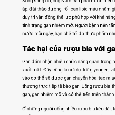
Song song đó, ông Năm cần phải được điều tr
áp, đái tháo đường, rối loạn lipid máu nhằm
duy trì vận động thể lực phù hợp với khả năn
tình trạng gan nhiễm mỡ. Người bệnh nên tăng
nước mỗi ngày, hạn chế tối đa thực phẩm nh
Tác hại của rượu bia với g
Gan đảm nhận nhiều chức năng quan trọng nh
xuất mật. Đây cũng là nơi dự trữ glycogen, v
vào cơ thể sẽ được gan chuyển hóa, tạo ra a
thương trực tiếp tế bào gan. Uống rượu bia t
gan, gan nhiễm mỡ và có thể tiến triển thành
Ở những người uống nhiều rượu bia kéo dài, t