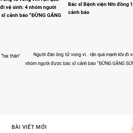
Bác sĩ Bệnh viện Nhi đồng 1
đi vệ sinh: 4 nhóm người
cảnh báo
 sĩ cảnh báo “ĐỪNG GẮNG
Người đàn ông tử vong vì… rặn quá mạnh khi đi vệ
“hại thân”
nhóm người được bác sĩ cảnh báo “ĐỪNG GẮNG SỨ
BÀI VIẾT MỚI