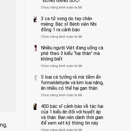
“ĐỪNG GẮNG SỨC!”
cắt
Chức năng bình luận bị tắt
bỏ
ở
tinh
Người
hoàn
đàn
3 ca tử vong do tay chân
vì
ông
miệng: Bác sĩ Bệnh viện Nhi
bỏ
tử
đồng 1 ra cảnh báo
qua
vong
Chức năng bình luận bị tắt
ở
cảm
vì…
3
giác
rặn
ca
Nhiều người Việt đang uống cà
này
quá
tử
suốt
mạnh
phê theo 3 kiểu “hại thân” mà
vong
1
khi
không biết
do
tuần,
đi
Chức năng bình luận bị tắt
ở
tay
bác
vệ
Nhiều
chân
sĩ:
sinh:
người
5 loại cá tưởng rẻ mà tiềm ẩn
miệng:
“Xoắn
4
Việt
Bác
formaldehyde và kim loại nặng,
900
nhóm
đang
sĩ
độ,
người
ăn nhiều có thể hại gan thận
uống
Bệnh
không
được
Chức năng bình luận bị tắt
ở
cà
viện
kịp
bác
5
phê
Nhi
cứu”
sĩ
loại
400 bác sĩ cảnh báo về tác hại
theo
đồng
cảnh
cá
3
của 1 kiểu ăn đối với huyết áp
1
báo
tưởng
kiểu
ra
và thận: Bạn nên dành thời gian
“ĐỪNG
rẻ
“hại
cảnh
GẮNG
để xem xét kỹ thông tin này
ng,
mà
thân”
báo
SỨC!”
Chức năng bình luận bị tắt
tiềm
ở
mà