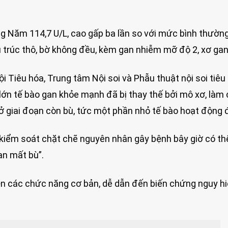
 Năm 114,7 U/L, cao gấp ba lần so với mức bình thường
 trúc thô, bờ không đều, kèm gan nhiễm mỡ độ 2, xơ gan
 Tiêu hóa, Trung tâm Nội soi và Phẫu thuật nội soi tiêu 
lớn tế bào gan khỏe mạnh đã bị thay thế bởi mô xơ, làm
 ở giai đoạn còn bù, tức một phần nhỏ tế bào hoạt động
à kiểm soát chặt chẽ nguyên nhân gây bệnh bây giờ có th
ạn mất bù”.
iện các chức năng cơ bản, dễ dẫn đến biến chứng nguy h