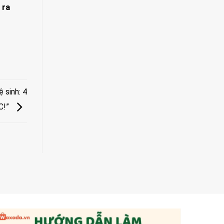
 ra
 sinh: 4
C!”