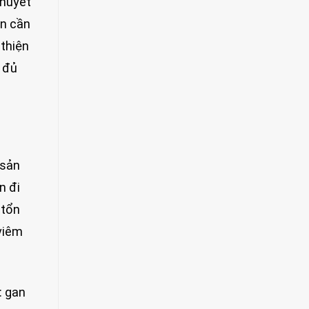
 huyết
ân cần
 thiện
g đủ
 sản
n đi
 tổn
 viêm
: gan