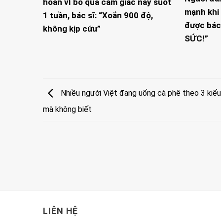
hoàn vì bỏ qua cảm giác này suốt
mạnh khi 
1 tuần, bác sĩ: “Xoắn 900 độ,
được bác
không kịp cứu”
SỨC!”
Nhiều người Việt đang uống cà phê theo 3 kiểu 
mà không biết
LIÊN HỆ