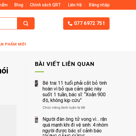
Phẩm
Blog
Chính sách QRT
Liên Hệ
Đăng nhập
077 6972 751
ẢN PHẨM MỚI
BÀI VIẾT LIÊN QUAN
nói
Bé trai 11 tuổi phải cắt bỏ tinh
hoàn vì bỏ qua cảm giác này
suốt 1 tuần, bác sĩ: “Xoắn 900
độ, không kịp cứu”
Chức năng bình luận bị tắt
ở
Bé
trai
Người đàn ông tử vong vì… rặn
11
quá mạnh khi đi vệ sinh: 4 nhóm
tuổi
người được bác sĩ cảnh báo
phải