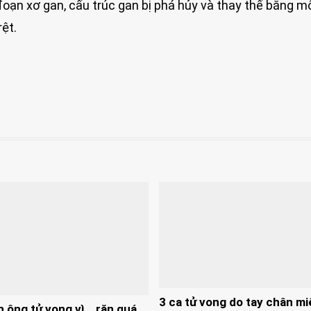
đoạn xơ gan, cấu trúc gan bị phá hủy và thay thế bằng mô
ệt.
3 ca tử vong do tay chân mi
n ông tử vong vì… rặn quá