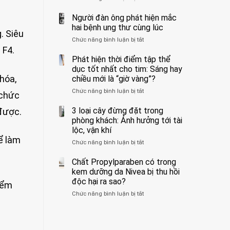
ẩn
400
không
formaldehyde
bác
Người đàn ông phát hiện mắc
biết
và
sĩ
hai bệnh ung thư cùng lúc
. Siêu
kim
cảnh
Chức năng bình luận bị tắt
ở
loại
báo
 F4.
Người
nặng,
về
đàn
Phát hiện thời điểm tập thể
ăn
tác
ông
dục tốt nhất cho tim: Sáng hay
nhiều
hại
phát
có
của
hóa,
chiều mới là “giờ vàng”?
hiện
thể
1
Chức năng bình luận bị tắt
ở
mắc
 chức
hại
kiểu
Phát
hai
gan
ăn
hiện
3 loại cây đừng đặt trong
bệnh
 được.
thận
đối
thời
ung
phòng khách: Ảnh hưởng tới tài
với
điểm
thư
lộc, vận khí
huyết
tập
cùng
áp
ể làm
Chức năng bình luận bị tắt
ở
thể
lúc
và
3
dục
thận:
loại
Chất Propylparaben có trong
tốt
Bạn
cây
nhất
kem dưỡng da Nivea bị thu hồi
nên
đừng
cho
độc hại ra sao?
dành
iểm
đặt
tim:
thời
Chức năng bình luận bị tắt
ở
trong
Sáng
gian
Chất
phòng
hay
để
Propylparaben
khách:
chiều
xem
có
Ảnh
mới
xét
trong
hưởng