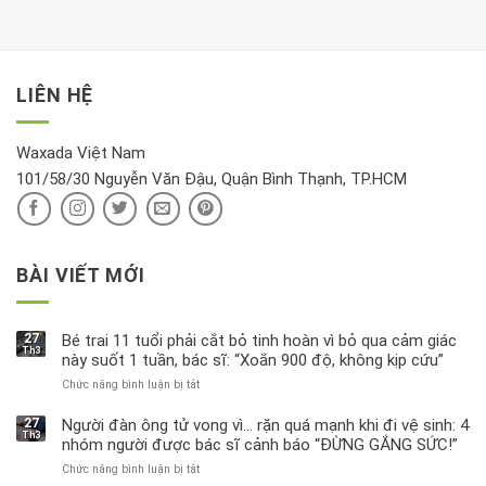
mới
dưỡng
tới
xem
là
da
tài
xét
“giờ
Nivea
lộc,
kỹ
vàng”?
bị
vận
thông
thu
LIÊN HỆ
khí
tin
hồi
này
độc
hại
Waxada Việt Nam
ra
101/58/30 Nguyễn Văn Đậu, Quận Bình Thạnh, TP.HCM
sao?
BÀI VIẾT MỚI
27
Bé trai 11 tuổi phải cắt bỏ tinh hoàn vì bỏ qua cảm giác
Th3
này suốt 1 tuần, bác sĩ: “Xoắn 900 độ, không kịp cứu”
Chức năng bình luận bị tắt
ở
Bé
trai
27
Người đàn ông tử vong vì… rặn quá mạnh khi đi vệ sinh: 4
Th3
11
nhóm người được bác sĩ cảnh báo “ĐỪNG GẮNG SỨC!”
tuổi
Chức năng bình luận bị tắt
ở
phải