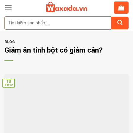
Skip
to
Tìm
content
kiếm:
BLOG
Giảm ăn tinh bột có giảm cân?
10
Th12