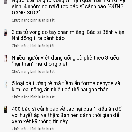
Người đàn ông tử vong vì… rặn quá mạnh khi đi vệ
11
sinh: 4 nhóm người được bác sĩ cảnh báo “ĐỪNG
tuổi
GẮNG SỨC!”
phải
Chức năng bình luận bị tắt
ở
cắt
Người
bỏ
3 ca tử vong do tay chân miệng: Bác sĩ Bệnh viện
đàn
tinh
ông
Nhi đồng 1 ra cảnh báo
hoàn
tử
vì
Chức năng bình luận bị tắt
ở
vong
bỏ
3
vì…
qua
Nhiều người Việt đang uống cà phê theo 3 kiểu
ca
rặn
cảm
tử
“hại thân” mà không biết
quá
giác
vong
mạnh
Chức năng bình luận bị tắt
ở
này
do
khi
Nhiều
suốt
tay
đi
5 loại cá tưởng rẻ mà tiềm ẩn formaldehyde và
người
1
chân
vệ
Việt
kim loại nặng, ăn nhiều có thể hại gan thận
tuần,
miệng:
sinh:
đang
bác
Bác
Chức năng bình luận bị tắt
ở
4
uống
sĩ:
sĩ
5
nhóm
cà
“Xoắn
Bệnh
400 bác sĩ cảnh báo về tác hại của 1 kiểu ăn đối
loại
người
phê
900
viện
cá
với huyết áp và thận: Bạn nên dành thời gian để
được
theo
độ,
Nhi
tưởng
xem xét kỹ thông tin này
bác
3
không
đồng
rẻ
sĩ
kiểu
kịp
Chức năng bình luận bị tắt
ở
1
mà