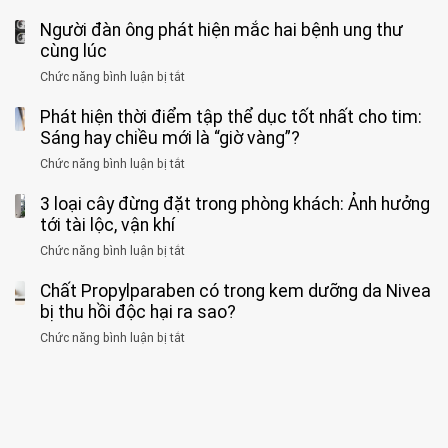
cảnh
“hại
cứu”
400
ra
tiềm
báo
thân”
Người đàn ông phát hiện mắc hai bệnh ung thư
bác
cảnh
ẩn
“ĐỪNG
mà
sĩ
cùng lúc
báo
formaldehyde
GẮNG
không
cảnh
và
Chức năng bình luận bị tắt
SỨC!”
ở
biết
báo
kim
Người
về
loại
Phát hiện thời điểm tập thể dục tốt nhất cho tim:
đàn
tác
nặng,
ông
Sáng hay chiều mới là “giờ vàng”?
hại
ăn
phát
của
Chức năng bình luận bị tắt
ở
nhiều
hiện
1
Phát
có
mắc
kiểu
3 loại cây đừng đặt trong phòng khách: Ảnh hưởng
hiện
thể
hai
ăn
thời
tới tài lộc, vận khí
hại
bệnh
đối
điểm
gan
ung
Chức năng bình luận bị tắt
ở
với
tập
thận
thư
3
huyết
thể
cùng
Chất Propylparaben có trong kem dưỡng da Nivea
loại
áp
dục
lúc
cây
bị thu hồi độc hại ra sao?
và
tốt
đừng
thận:
nhất
Chức năng bình luận bị tắt
ở
đặt
Bạn
cho
Chất
trong
nên
tim:
Propylparaben
phòng
dành
Sáng
có
khách:
thời
hay
trong
Ảnh
gian
chiều
kem
hưởng
để