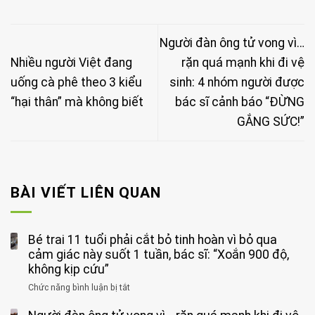
Người đàn ông tử vong vì…
Nhiều người Việt đang
rặn quá mạnh khi đi vệ
uống cà phê theo 3 kiểu
sinh: 4 nhóm người được
“hại thân” mà không biết
bác sĩ cảnh báo “ĐỪNG
GẮNG SỨC!”
BÀI VIẾT LIÊN QUAN
Bé trai 11 tuổi phải cắt bỏ tinh hoàn vì bỏ qua
cảm giác này suốt 1 tuần, bác sĩ: “Xoắn 900 độ,
không kịp cứu”
Chức năng bình luận bị tắt
ở
Bé
trai