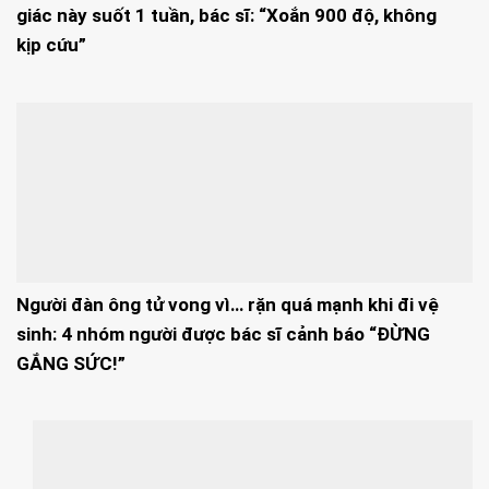
giác này suốt 1 tuần, bác sĩ: “Xoắn 900 độ, không
kịp cứu”
Người đàn ông tử vong vì… rặn quá mạnh khi đi vệ
sinh: 4 nhóm người được bác sĩ cảnh báo “ĐỪNG
GẮNG SỨC!”