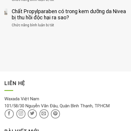
với
tập
thận
thư
3
huyết
thể
cùng
Chất Propylparaben có trong kem dưỡng da Nivea
loại
áp
dục
lúc
cây
bị thu hồi độc hại ra sao?
và
tốt
đừng
thận:
nhất
Chức năng bình luận bị tắt
ở
đặt
Bạn
cho
Chất
trong
nên
tim:
Propylparaben
phòng
dành
Sáng
có
khách:
thời
hay
trong
Ảnh
gian
chiều
kem
hưởng
để
mới
dưỡng
tới
xem
là
da
tài
xét
“giờ
Nivea
lộc,
kỹ
vàng”?
bị
vận
thông
thu
LIÊN HỆ
khí
tin
hồi
này
độc
hại
Waxada Việt Nam
ra
101/58/30 Nguyễn Văn Đậu, Quận Bình Thạnh, TP.HCM
sao?