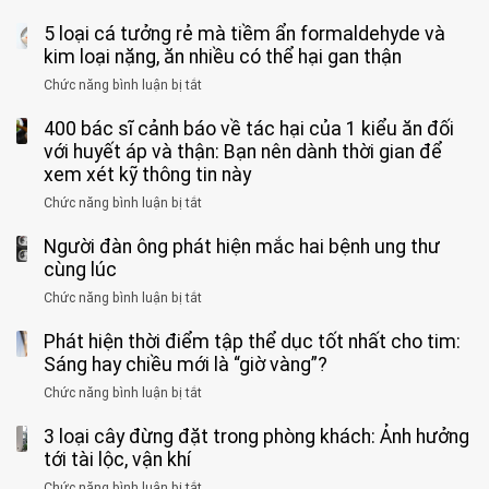
khi
Nhiều
suốt
tay
đi
5 loại cá tưởng rẻ mà tiềm ẩn formaldehyde và
người
1
chân
vệ
Việt
kim loại nặng, ăn nhiều có thể hại gan thận
tuần,
miệng:
sinh:
đang
bác
Bác
Chức năng bình luận bị tắt
ở
4
uống
sĩ:
sĩ
5
nhóm
cà
“Xoắn
Bệnh
400 bác sĩ cảnh báo về tác hại của 1 kiểu ăn đối
loại
người
phê
900
viện
cá
với huyết áp và thận: Bạn nên dành thời gian để
được
theo
độ,
Nhi
tưởng
xem xét kỹ thông tin này
bác
3
không
đồng
rẻ
sĩ
kiểu
kịp
Chức năng bình luận bị tắt
ở
1
mà
cảnh
“hại
cứu”
400
ra
tiềm
báo
thân”
Người đàn ông phát hiện mắc hai bệnh ung thư
bác
cảnh
ẩn
“ĐỪNG
mà
sĩ
cùng lúc
báo
formaldehyde
GẮNG
không
cảnh
và
Chức năng bình luận bị tắt
SỨC!”
ở
biết
báo
kim
Người
về
loại
Phát hiện thời điểm tập thể dục tốt nhất cho tim:
đàn
tác
nặng,
ông
Sáng hay chiều mới là “giờ vàng”?
hại
ăn
phát
của
Chức năng bình luận bị tắt
ở
nhiều
hiện
1
Phát
có
mắc
kiểu
3 loại cây đừng đặt trong phòng khách: Ảnh hưởng
hiện
thể
hai
ăn
thời
tới tài lộc, vận khí
hại
bệnh
đối
điểm
gan
ung
Chức năng bình luận bị tắt
ở