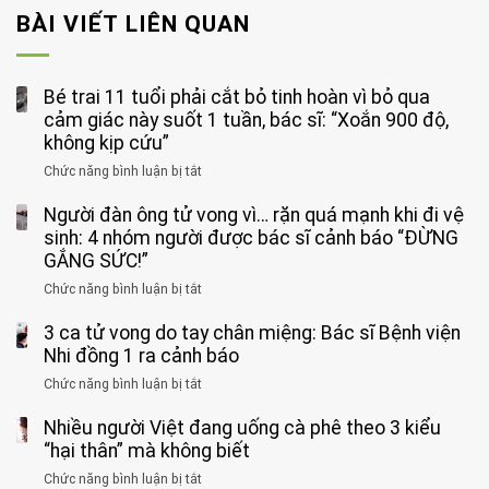
BÀI VIẾT LIÊN QUAN
Bé trai 11 tuổi phải cắt bỏ tinh hoàn vì bỏ qua
cảm giác này suốt 1 tuần, bác sĩ: “Xoắn 900 độ,
không kịp cứu”
Chức năng bình luận bị tắt
ở
Bé
Người đàn ông tử vong vì… rặn quá mạnh khi đi vệ
trai
11
sinh: 4 nhóm người được bác sĩ cảnh báo “ĐỪNG
tuổi
GẮNG SỨC!”
phải
Chức năng bình luận bị tắt
ở
cắt
Người
bỏ
3 ca tử vong do tay chân miệng: Bác sĩ Bệnh viện
đàn
tinh
ông
Nhi đồng 1 ra cảnh báo
hoàn
tử
vì
Chức năng bình luận bị tắt
ở
vong
bỏ
3
vì…
qua
Nhiều người Việt đang uống cà phê theo 3 kiểu
ca
rặn
cảm
tử
“hại thân” mà không biết
quá
giác
vong
mạnh
Chức năng bình luận bị tắt
ở
này
do