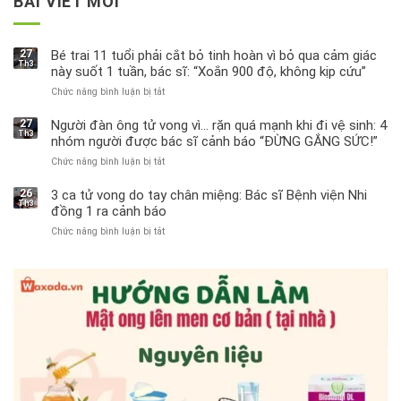
BÀI VIẾT MỚI
27
Bé trai 11 tuổi phải cắt bỏ tinh hoàn vì bỏ qua cảm giác
Th3
này suốt 1 tuần, bác sĩ: “Xoắn 900 độ, không kịp cứu”
Chức năng bình luận bị tắt
ở
Bé
trai
27
Người đàn ông tử vong vì… rặn quá mạnh khi đi vệ sinh: 4
Th3
11
nhóm người được bác sĩ cảnh báo “ĐỪNG GẮNG SỨC!”
tuổi
Chức năng bình luận bị tắt
ở
phải
Người
cắt
đàn
bỏ
26
3 ca tử vong do tay chân miệng: Bác sĩ Bệnh viện Nhi
Th3
ông
tinh
đồng 1 ra cảnh báo
tử
hoàn
Chức năng bình luận bị tắt
ở
vong
vì
3
vì…
bỏ
ca
rặn
qua
tử
quá
cảm
vong
mạnh
giác
do
khi
này
tay
đi
suốt
chân
vệ
1
miệng:
sinh:
tuần,
Bác
4
bác
sĩ
nhóm
sĩ:
Bệnh
người
“Xoắn