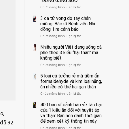
“ĐỪNG GẮNG SỨC!”
cắt
Chức năng bình luận bị tắt
bỏ
ở
tinh
Người
hoàn
đàn
3 ca tử vong do tay chân
vì
ông
miệng: Bác sĩ Bệnh viện Nhi
bỏ
tử
đồng 1 ra cảnh báo
qua
vong
Chức năng bình luận bị tắt
ở
cảm
vì…
3
giác
rặn
ca
Nhiều người Việt đang uống cà
này
quá
tử
suốt
mạnh
phê theo 3 kiểu “hại thân” mà
vong
1
khi
không biết
do
tuần,
đi
Chức năng bình luận bị tắt
ở
tay
bác
vệ
Nhiều
chân
sĩ:
sinh:
người
5 loại cá tưởng rẻ mà tiềm ẩn
miệng:
“Xoắn
4
Việt
Bác
formaldehyde và kim loại nặng,
900
nhóm
đang
sĩ
độ,
người
ăn nhiều có thể hại gan thận
uống
Bệnh
không
được
Chức năng bình luận bị tắt
ở
cà
viện
kịp
bác
5
phê
Nhi
cứu”
sĩ
loại
400 bác sĩ cảnh báo về tác hại
theo
đồng
cảnh
cá
3
của 1 kiểu ăn đối với huyết áp
1
báo
o,
tưởng
kiểu
ra
và thận: Bạn nên dành thời gian
“ĐỪNG
rẻ
“hại
cảnh
GẮNG
để xem xét kỹ thông tin này
 đã 92
mà
thân”
báo
SỨC!”
Chức năng bình luận bị tắt
tiềm
ở
mà