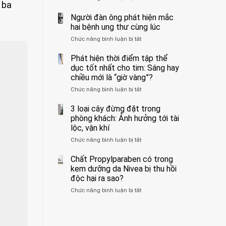
 ba
ẩn
400
không
formaldehyde
bác
Người đàn ông phát hiện mắc
biết
và
sĩ
hai bệnh ung thư cùng lúc
kim
cảnh
Chức năng bình luận bị tắt
ở
loại
báo
Người
nặng,
về
đàn
Phát hiện thời điểm tập thể
ăn
tác
ông
dục tốt nhất cho tim: Sáng hay
nhiều
hại
phát
có
của
chiều mới là “giờ vàng”?
hiện
thể
1
Chức năng bình luận bị tắt
ở
mắc
hại
kiểu
Phát
hai
gan
ăn
hiện
3 loại cây đừng đặt trong
bệnh
thận
đối
thời
ung
phòng khách: Ảnh hưởng tới tài
với
điểm
thư
lộc, vận khí
huyết
tập
cùng
áp
Chức năng bình luận bị tắt
ở
thể
lúc
và
3
dục
thận:
loại
Chất Propylparaben có trong
tốt
Bạn
cây
nhất
kem dưỡng da Nivea bị thu hồi
nên
đừng
cho
độc hại ra sao?
dành
đặt
tim:
thời
Chức năng bình luận bị tắt
ở
trong
Sáng
gian
Chất
phòng
hay
để
Propylparaben
khách:
chiều
xem
có
Ảnh
mới
xét
trong
hưởng