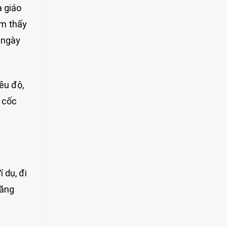
a giáo
ìm thấy
 ngày
ều độ,
ũ cốc
 dụ, đi
tăng