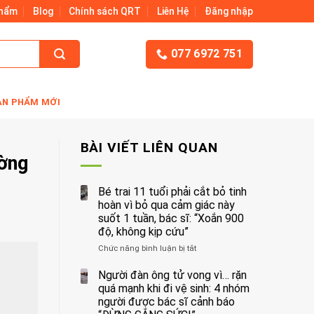
Phẩm
Blog
Chính sách QRT
Liên Hệ
Đăng nhập
077 6972 751
ẢN PHẨM MỚI
BÀI VIẾT LIÊN QUAN
ường
Bé trai 11 tuổi phải cắt bỏ tinh
hoàn vì bỏ qua cảm giác này
suốt 1 tuần, bác sĩ: “Xoắn 900
độ, không kịp cứu”
Chức năng bình luận bị tắt
ở
Bé
trai
Người đàn ông tử vong vì… rặn
11
quá mạnh khi đi vệ sinh: 4 nhóm
tuổi
người được bác sĩ cảnh báo
phải