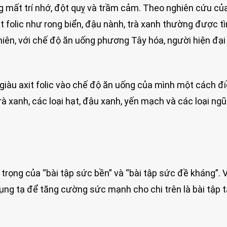
g mất trí nhớ, đột quỵ và trầm cảm. Theo nghiên cứu củ
folic như rong biển, đậu nành, trà xanh thường được t
hiên, với chế độ ăn uống phương Tây hóa, người hiện đại
iàu axit folic vào chế độ ăn uống của mình một cách đi
trà xanh, các loại hạt, đậu xanh, yến mạch và các loại ng
ng của “bài tập sức bền” và “bài tập sức đề kháng”. Ví
dụng tạ để tăng cường sức mạnh cho chi trên là bài tập 