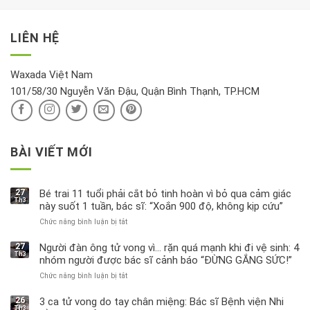
xét
“giờ
Nivea
lộc,
kỹ
vàng”?
bị
vận
thông
thu
LIÊN HỆ
khí
tin
hồi
này
độc
hại
Waxada Việt Nam
ra
101/58/30 Nguyễn Văn Đậu, Quận Bình Thạnh, TP.HCM
sao?
BÀI VIẾT MỚI
27
Bé trai 11 tuổi phải cắt bỏ tinh hoàn vì bỏ qua cảm giác
Th3
này suốt 1 tuần, bác sĩ: “Xoắn 900 độ, không kịp cứu”
Chức năng bình luận bị tắt
ở
Bé
trai
27
Người đàn ông tử vong vì… rặn quá mạnh khi đi vệ sinh: 4
Th3
11
nhóm người được bác sĩ cảnh báo “ĐỪNG GẮNG SỨC!”
tuổi
Chức năng bình luận bị tắt
ở
phải
Người
cắt
đàn
bỏ
26
3 ca tử vong do tay chân miệng: Bác sĩ Bệnh viện Nhi
Th3
ông