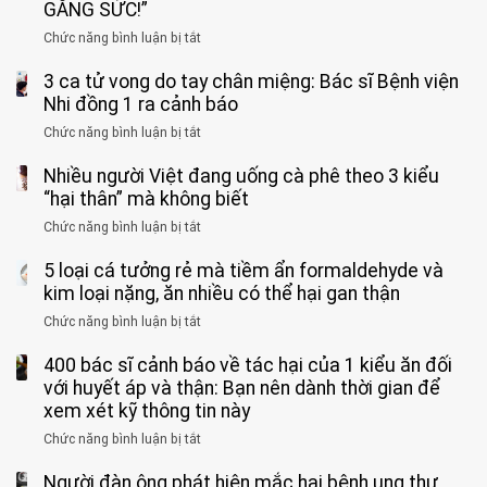
tuổi
GẮNG SỨC!”
phải
Chức năng bình luận bị tắt
ở
cắt
Người
bỏ
3 ca tử vong do tay chân miệng: Bác sĩ Bệnh viện
đàn
tinh
ông
Nhi đồng 1 ra cảnh báo
hoàn
tử
vì
Chức năng bình luận bị tắt
ở
vong
bỏ
3
vì…
qua
Nhiều người Việt đang uống cà phê theo 3 kiểu
ca
rặn
cảm
tử
“hại thân” mà không biết
quá
giác
vong
mạnh
Chức năng bình luận bị tắt
ở
này
do
khi
Nhiều
suốt
tay
đi
5 loại cá tưởng rẻ mà tiềm ẩn formaldehyde và
người
1
chân
vệ
Việt
kim loại nặng, ăn nhiều có thể hại gan thận
tuần,
miệng:
sinh:
đang
bác
Bác
Chức năng bình luận bị tắt
ở
4
uống
sĩ:
sĩ
5
nhóm
cà
“Xoắn
Bệnh
400 bác sĩ cảnh báo về tác hại của 1 kiểu ăn đối
loại
người
phê
900
viện
cá
với huyết áp và thận: Bạn nên dành thời gian để
được
theo
độ,
Nhi
tưởng
xem xét kỹ thông tin này
bác
3
không
đồng
rẻ
sĩ
kiểu
kịp
Chức năng bình luận bị tắt
ở
1
mà
cảnh
“hại
cứu”
400
ra
tiềm
báo
thân”
Người đàn ông phát hiện mắc hai bệnh ung thư
bác
cảnh