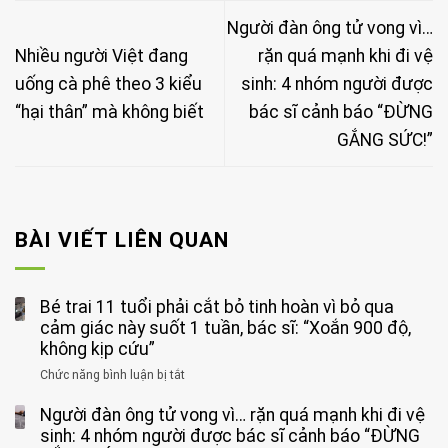
Người đàn ông tử vong vì…
Nhiều người Việt đang
rặn quá mạnh khi đi vệ
uống cà phê theo 3 kiểu
sinh: 4 nhóm người được
“hại thân” mà không biết
bác sĩ cảnh báo “ĐỪNG
GẮNG SỨC!”
BÀI VIẾT LIÊN QUAN
Bé trai 11 tuổi phải cắt bỏ tinh hoàn vì bỏ qua
cảm giác này suốt 1 tuần, bác sĩ: “Xoắn 900 độ,
không kịp cứu”
Chức năng bình luận bị tắt
ở
Bé
Người đàn ông tử vong vì… rặn quá mạnh khi đi vệ
trai
11
sinh: 4 nhóm người được bác sĩ cảnh báo “ĐỪNG