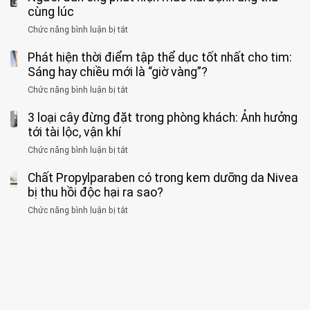
ẩn
“ĐỪNG
mà
sĩ
cùng lúc
báo
formaldehyde
GẮNG
không
cảnh
và
Chức năng bình luận bị tắt
SỨC!”
ở
biết
báo
kim
Người
về
loại
Phát hiện thời điểm tập thể dục tốt nhất cho tim:
đàn
tác
nặng,
ông
Sáng hay chiều mới là “giờ vàng”?
hại
ăn
phát
của
Chức năng bình luận bị tắt
ở
nhiều
hiện
1
Phát
có
mắc
kiểu
3 loại cây đừng đặt trong phòng khách: Ảnh hưởng
hiện
thể
hai
ăn
thời
tới tài lộc, vận khí
hại
bệnh
đối
điểm
gan
ung
Chức năng bình luận bị tắt
ở
với
tập
thận
thư
3
huyết
thể
cùng
Chất Propylparaben có trong kem dưỡng da Nivea
loại
áp
dục
lúc
cây
bị thu hồi độc hại ra sao?
và
tốt
đừng
thận:
nhất
Chức năng bình luận bị tắt
ở
đặt
Bạn
cho
Chất
trong
nên
tim:
Propylparaben
phòng
dành
Sáng
có
khách:
thời
hay
trong
Ảnh
gian
chiều
kem
hưởng
để
mới
dưỡng
tới
xem
là
da
tài