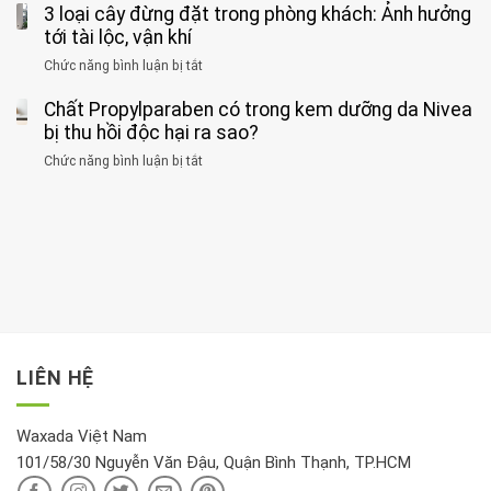
kiểu
3 loại cây đừng đặt trong phòng khách: Ảnh hưởng
hiện
thể
hai
ăn
thời
tới tài lộc, vận khí
hại
bệnh
đối
điểm
gan
ung
Chức năng bình luận bị tắt
ở
với
tập
thận
thư
3
huyết
thể
cùng
Chất Propylparaben có trong kem dưỡng da Nivea
loại
áp
dục
lúc
cây
bị thu hồi độc hại ra sao?
và
tốt
đừng
thận:
nhất
Chức năng bình luận bị tắt
ở
đặt
Bạn
cho
Chất
trong
nên
tim:
Propylparaben
phòng
dành
Sáng
có
khách:
thời
hay
trong
Ảnh
gian
chiều
kem
hưởng
để
mới
dưỡng
tới
xem
là
da
tài
xét
“giờ
Nivea
lộc,
kỹ
vàng”?
bị
vận
thông
thu
LIÊN HỆ
khí
tin
hồi
này
độc
hại
Waxada Việt Nam
ra
101/58/30 Nguyễn Văn Đậu, Quận Bình Thạnh, TP.HCM
sao?