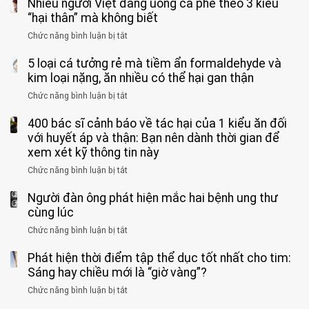
Nhiều người Việt đang uống cà phê theo 3 kiểu
ca
rặn
cảm
tử
“hại thân” mà không biết
quá
giác
vong
mạnh
Chức năng bình luận bị tắt
ở
này
do
khi
Nhiều
suốt
tay
đi
5 loại cá tưởng rẻ mà tiềm ẩn formaldehyde và
người
1
chân
vệ
Việt
kim loại nặng, ăn nhiều có thể hại gan thận
tuần,
miệng:
sinh:
đang
bác
Bác
Chức năng bình luận bị tắt
ở
4
uống
sĩ:
sĩ
5
nhóm
cà
“Xoắn
Bệnh
400 bác sĩ cảnh báo về tác hại của 1 kiểu ăn đối
loại
người
phê
900
viện
cá
với huyết áp và thận: Bạn nên dành thời gian để
được
theo
độ,
Nhi
tưởng
xem xét kỹ thông tin này
bác
3
không
đồng
rẻ
sĩ
kiểu
kịp
Chức năng bình luận bị tắt
ở
1
mà
cảnh
“hại
cứu”
400
ra
tiềm
báo
thân”
Người đàn ông phát hiện mắc hai bệnh ung thư
bác
cảnh
ẩn
“ĐỪNG
mà
sĩ
cùng lúc
báo
formaldehyde
GẮNG
không
cảnh
và
Chức năng bình luận bị tắt
SỨC!”
ở
biết
báo
kim
Người
về
loại
Phát hiện thời điểm tập thể dục tốt nhất cho tim:
đàn
tác
nặng,
ông
Sáng hay chiều mới là “giờ vàng”?
hại
ăn
phát
của
Chức năng bình luận bị tắt
ở
nhiều
hiện
1
Phát
có
mắc