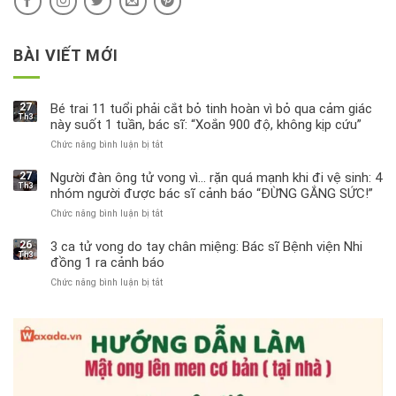
BÀI VIẾT MỚI
27
Bé trai 11 tuổi phải cắt bỏ tinh hoàn vì bỏ qua cảm giác
Th3
này suốt 1 tuần, bác sĩ: “Xoắn 900 độ, không kịp cứu”
Chức năng bình luận bị tắt
ở
Bé
trai
27
Người đàn ông tử vong vì… rặn quá mạnh khi đi vệ sinh: 4
Th3
11
nhóm người được bác sĩ cảnh báo “ĐỪNG GẮNG SỨC!”
tuổi
Chức năng bình luận bị tắt
ở
phải
Người
cắt
đàn
bỏ
26
3 ca tử vong do tay chân miệng: Bác sĩ Bệnh viện Nhi
Th3
ông
tinh
đồng 1 ra cảnh báo
tử
hoàn
Chức năng bình luận bị tắt
ở
vong
vì
3
vì…
bỏ
ca
rặn
qua
tử
quá
cảm
vong
mạnh
giác
do
khi
này
tay
đi
suốt
chân
vệ
1
miệng: