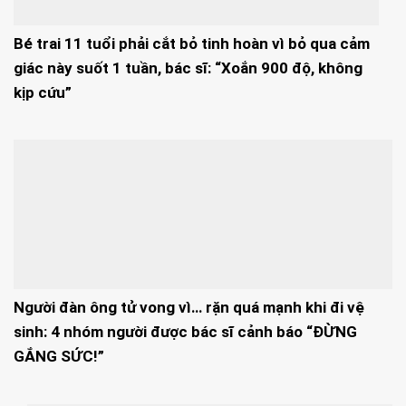
Bé trai 11 tuổi phải cắt bỏ tinh hoàn vì bỏ qua cảm
giác này suốt 1 tuần, bác sĩ: “Xoắn 900 độ, không
kịp cứu”
Người đàn ông tử vong vì… rặn quá mạnh khi đi vệ
sinh: 4 nhóm người được bác sĩ cảnh báo “ĐỪNG
GẮNG SỨC!”