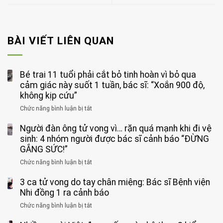
BÀI VIẾT LIÊN QUAN
Bé trai 11 tuổi phải cắt bỏ tinh hoàn vì bỏ qua
cảm giác này suốt 1 tuần, bác sĩ: “Xoắn 900 độ,
không kịp cứu”
Chức năng bình luận bị tắt
ở
Bé
Người đàn ông tử vong vì… rặn quá mạnh khi đi vệ
trai
11
sinh: 4 nhóm người được bác sĩ cảnh báo “ĐỪNG
tuổi
GẮNG SỨC!”
phải
Chức năng bình luận bị tắt
ở
cắt
Người
bỏ
3 ca tử vong do tay chân miệng: Bác sĩ Bệnh viện
đàn
tinh
ông
Nhi đồng 1 ra cảnh báo
hoàn
tử
vì
Chức năng bình luận bị tắt
ở
vong
bỏ
3
vì…
qua