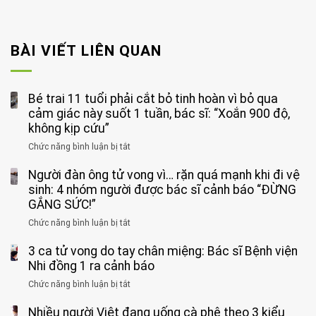
BÀI VIẾT LIÊN QUAN
Bé trai 11 tuổi phải cắt bỏ tinh hoàn vì bỏ qua
cảm giác này suốt 1 tuần, bác sĩ: “Xoắn 900 độ,
không kịp cứu”
Chức năng bình luận bị tắt
ở
Bé
Người đàn ông tử vong vì… rặn quá mạnh khi đi vệ
trai
11
sinh: 4 nhóm người được bác sĩ cảnh báo “ĐỪNG
tuổi
GẮNG SỨC!”
phải
Chức năng bình luận bị tắt
ở
cắt
Người
bỏ
3 ca tử vong do tay chân miệng: Bác sĩ Bệnh viện
đàn
tinh
ông
Nhi đồng 1 ra cảnh báo
hoàn
tử
vì
Chức năng bình luận bị tắt
ở
vong
bỏ
3
vì…
qua
Nhiều người Việt đang uống cà phê theo 3 kiểu
ca