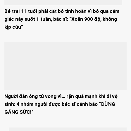
Bé trai 11 tuổi phải cắt bỏ tinh hoàn vì bỏ qua cảm
giác này suốt 1 tuần, bác sĩ: “Xoắn 900 độ, không
kịp cứu”
Người đàn ông tử vong vì… rặn quá mạnh khi đi vệ
sinh: 4 nhóm người được bác sĩ cảnh báo “ĐỪNG
GẮNG SỨC!”