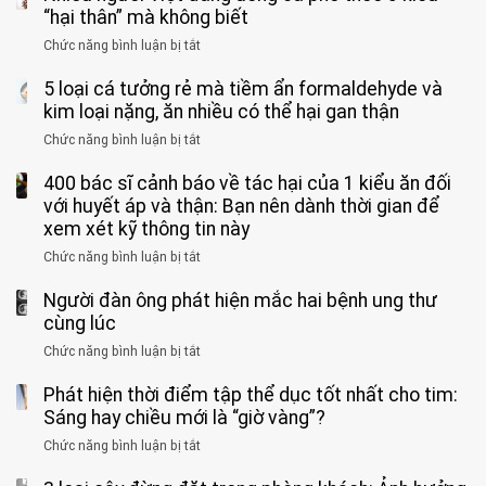
rặn
cảm
tử
“hại thân” mà không biết
quá
giác
vong
mạnh
Chức năng bình luận bị tắt
ở
này
do
khi
Nhiều
suốt
tay
đi
5 loại cá tưởng rẻ mà tiềm ẩn formaldehyde và
người
1
chân
vệ
Việt
kim loại nặng, ăn nhiều có thể hại gan thận
tuần,
miệng:
sinh:
đang
bác
Bác
Chức năng bình luận bị tắt
ở
4
uống
sĩ:
sĩ
5
nhóm
cà
“Xoắn
Bệnh
400 bác sĩ cảnh báo về tác hại của 1 kiểu ăn đối
loại
người
phê
900
viện
cá
với huyết áp và thận: Bạn nên dành thời gian để
được
theo
độ,
Nhi
tưởng
xem xét kỹ thông tin này
bác
3
không
đồng
rẻ
sĩ
kiểu
kịp
Chức năng bình luận bị tắt
ở
1
mà
cảnh
“hại
cứu”
400
ra
tiềm
báo
thân”
Người đàn ông phát hiện mắc hai bệnh ung thư
bác
cảnh
ẩn
“ĐỪNG
mà
sĩ
cùng lúc
báo
formaldehyde
GẮNG
không
cảnh
và
Chức năng bình luận bị tắt
SỨC!”
ở
biết
báo
kim
Người
về
loại
Phát hiện thời điểm tập thể dục tốt nhất cho tim:
đàn
tác
nặng,
ông
Sáng hay chiều mới là “giờ vàng”?
hại
ăn
phát
của
Chức năng bình luận bị tắt
ở
nhiều
hiện
1
Phát
có
mắc
kiểu