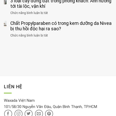
3 loại cây đừng đặt trong phòng khách: Ảnh hưởng
hiện
thể
hai
ăn
thời
tới tài lộc, vận khí
hại
bệnh
đối
điểm
gan
ung
Chức năng bình luận bị tắt
ở
với
tập
thận
thư
3
huyết
thể
cùng
Chất Propylparaben có trong kem dưỡng da Nivea
loại
áp
dục
lúc
cây
bị thu hồi độc hại ra sao?
và
tốt
đừng
thận:
nhất
Chức năng bình luận bị tắt
ở
đặt
Bạn
cho
Chất
trong
nên
tim:
Propylparaben
phòng
dành
Sáng
có
khách:
thời
hay
trong
Ảnh
gian
chiều
kem
hưởng
để
mới
dưỡng
tới
xem
là
da
tài
xét
“giờ
Nivea
lộc,
kỹ
vàng”?
bị
vận
thông
thu
LIÊN HỆ
khí
tin
hồi
này
độc
hại
Waxada Việt Nam
ra
101/58/30 Nguyễn Văn Đậu, Quận Bình Thạnh, TP.HCM
sao?