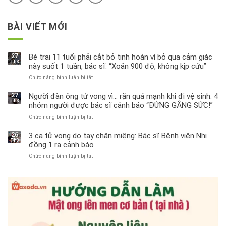
BÀI VIẾT MỚI
27
Bé trai 11 tuổi phải cắt bỏ tinh hoàn vì bỏ qua cảm giác
Th3
này suốt 1 tuần, bác sĩ: “Xoắn 900 độ, không kịp cứu”
Chức năng bình luận bị tắt
ở
Bé
trai
27
Người đàn ông tử vong vì… rặn quá mạnh khi đi vệ sinh: 4
Th3
11
nhóm người được bác sĩ cảnh báo “ĐỪNG GẮNG SỨC!”
tuổi
Chức năng bình luận bị tắt
ở
phải
Người
cắt
đàn
bỏ
26
3 ca tử vong do tay chân miệng: Bác sĩ Bệnh viện Nhi
Th3
ông
tinh
đồng 1 ra cảnh báo
tử
hoàn
Chức năng bình luận bị tắt
ở
vong
vì
3
vì…
bỏ
ca
rặn
qua
tử
quá
cảm
vong
mạnh
giác
do
khi
này
tay
đi
suốt
chân
vệ
1
miệng:
sinh:
tuần,