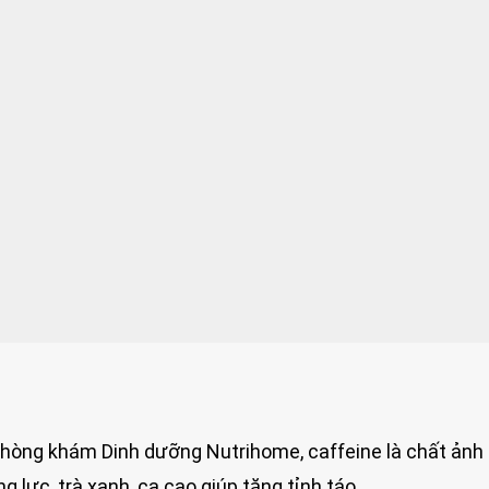
Phòng khám Dinh dưỡng Nutrihome, caffeine là chất ản
g lực, trà xanh, ca cao giúp tăng tỉnh táo.