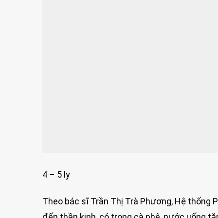
4 – 5 ly
Theo bác sĩ Trần Thị Trà Phương, Hệ thống 
đến thần kinh, có trong cà phê, nước uống tăn