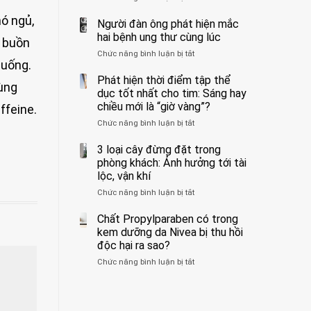
ẩn
400
không
ó ngủ,
formaldehyde
bác
Người đàn ông phát hiện mắc
biết
và
sĩ
hai bệnh ung thư cùng lúc
, buồn
kim
cảnh
Chức năng bình luận bị tắt
ở
loại
báo
 uống.
Người
nặng,
về
đàn
Phát hiện thời điểm tập thể
ăn
tác
ùng
ông
dục tốt nhất cho tim: Sáng hay
nhiều
hại
phát
có
của
chiều mới là “giờ vàng”?
ffeine.
hiện
thể
1
Chức năng bình luận bị tắt
ở
mắc
hại
kiểu
Phát
hai
gan
ăn
hiện
3 loại cây đừng đặt trong
bệnh
thận
đối
thời
ung
phòng khách: Ảnh hưởng tới tài
với
điểm
thư
lộc, vận khí
huyết
tập
cùng
áp
Chức năng bình luận bị tắt
ở
thể
lúc
và
3
dục
thận:
loại
Chất Propylparaben có trong
tốt
Bạn
cây
nhất
kem dưỡng da Nivea bị thu hồi
nên
đừng
cho
độc hại ra sao?
dành
đặt
tim:
thời
Chức năng bình luận bị tắt
ở
trong
Sáng
gian
Chất
phòng
hay
để
Propylparaben
khách:
chiều
xem
có
Ảnh
mới
xét
trong
hưởng