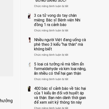
“ĐỪNG GẮNG SỨC!”
cắt
Chức năng bình luận bị tắt
bỏ
ở
tinh
Người
hoàn
đàn
3 ca tử vong do tay chân
vì
ông
miệng: Bác sĩ Bệnh viện Nhi
bỏ
tử
đồng 1 ra cảnh báo
qua
vong
Chức năng bình luận bị tắt
ở
cảm
vì…
3
giác
rặn
ca
Nhiều người Việt đang uống cà
này
quá
tử
suốt
mạnh
phê theo 3 kiểu “hại thân” mà
vong
1
khi
không biết
do
tuần,
đi
Chức năng bình luận bị tắt
ở
tay
bác
vệ
Nhiều
chân
sĩ:
sinh:
người
5 loại cá tưởng rẻ mà tiềm ẩn
miệng:
“Xoắn
4
Việt
Bác
formaldehyde và kim loại nặng,
900
nhóm
đang
sĩ
độ,
người
ăn nhiều có thể hại gan thận
uống
Bệnh
không
được
Chức năng bình luận bị tắt
ở
cà
viện
kịp
bác
5
phê
Nhi
cứu”
sĩ
loại
400 bác sĩ cảnh báo về tác hại
theo
đồng
cảnh
cá
3
của 1 kiểu ăn đối với huyết áp
1
báo
tưởng
kiểu
ra
và thận: Bạn nên dành thời gian
“ĐỪNG
h hưởng
rẻ
“hại
cảnh
GẮNG
để xem xét kỹ thông tin này
mà
thân”
báo
SỨC!”
Chức năng bình luận bị tắt
tiềm
ở
mà