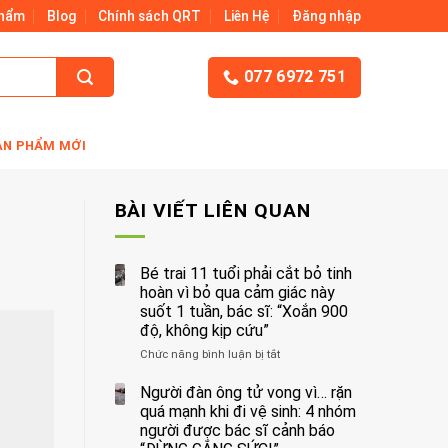
Phẩm
Blog
Chính sách QRT
Liên Hệ
Đăng nhập
077 6972 751
ẢN PHẨM MỚI
BÀI VIẾT LIÊN QUAN
Bé trai 11 tuổi phải cắt bỏ tinh
hoàn vì bỏ qua cảm giác này
suốt 1 tuần, bác sĩ: “Xoắn 900
độ, không kịp cứu”
Chức năng bình luận bị tắt
ở
Bé
trai
Người đàn ông tử vong vì… rặn
11
quá mạnh khi đi vệ sinh: 4 nhóm
tuổi
người được bác sĩ cảnh báo
phải