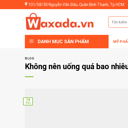
Skip
101/58/30 Nguyễn Văn Đậu, Quận Bình Thạnh, Tp.HCM
to
content
Tìm
kiếm:
DANH MỤC SẢN PHẨM
MỸ PHẨ
BLOG
Không nên uống quá bao nhiêu
19
Th1