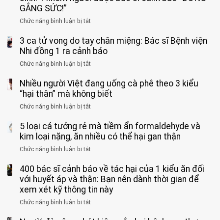
tuổi
GẮNG SỨC!”
phải
Chức năng bình luận bị tắt
ở
cắt
Người
bỏ
3 ca tử vong do tay chân miệng: Bác sĩ Bệnh viện
đàn
tinh
ông
Nhi đồng 1 ra cảnh báo
hoàn
tử
vì
Chức năng bình luận bị tắt
ở
vong
bỏ
3
vì…
qua
Nhiều người Việt đang uống cà phê theo 3 kiểu
ca
rặn
cảm
tử
“hại thân” mà không biết
quá
giác
vong
mạnh
Chức năng bình luận bị tắt
ở
này
do
khi
Nhiều
suốt
tay
đi
5 loại cá tưởng rẻ mà tiềm ẩn formaldehyde và
người
1
chân
vệ
Việt
kim loại nặng, ăn nhiều có thể hại gan thận
tuần,
miệng:
sinh:
đang
bác
Bác
Chức năng bình luận bị tắt
ở
4
uống
sĩ:
sĩ
5
nhóm
cà
“Xoắn
Bệnh
400 bác sĩ cảnh báo về tác hại của 1 kiểu ăn đối
loại
người
phê
900
viện
cá
với huyết áp và thận: Bạn nên dành thời gian để
được
theo
độ,
Nhi
tưởng
xem xét kỹ thông tin này
bác
3
không
đồng
rẻ
sĩ
kiểu
kịp
Chức năng bình luận bị tắt
ở
1
mà
cảnh
“hại
cứu”
400
ra
tiềm
báo
thân”