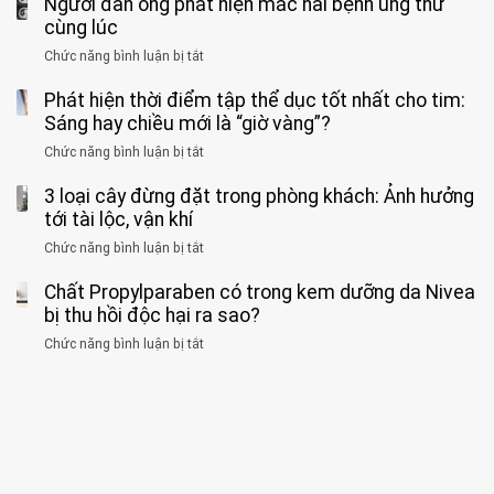
Người đàn ông phát hiện mắc hai bệnh ung thư
bác
cảnh
ẩn
“ĐỪNG
mà
sĩ
cùng lúc
báo
formaldehyde
GẮNG
không
cảnh
và
Chức năng bình luận bị tắt
SỨC!”
ở
biết
báo
kim
Người
về
loại
Phát hiện thời điểm tập thể dục tốt nhất cho tim:
đàn
tác
nặng,
ông
Sáng hay chiều mới là “giờ vàng”?
hại
ăn
phát
của
Chức năng bình luận bị tắt
ở
nhiều
hiện
1
Phát
có
mắc
kiểu
3 loại cây đừng đặt trong phòng khách: Ảnh hưởng
hiện
thể
hai
ăn
thời
tới tài lộc, vận khí
hại
bệnh
đối
điểm
gan
ung
Chức năng bình luận bị tắt
ở
với
tập
thận
thư
3
huyết
thể
cùng
Chất Propylparaben có trong kem dưỡng da Nivea
loại
áp
dục
lúc
cây
bị thu hồi độc hại ra sao?
và
tốt
đừng
thận:
nhất
Chức năng bình luận bị tắt
ở
đặt
Bạn
cho
Chất
trong
nên
tim:
Propylparaben
phòng
dành
Sáng
có
khách:
thời
hay
trong
Ảnh
gian
chiều
kem
hưởng
để
mới
dưỡng
tới
xem
là
da