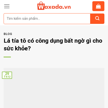
Skip
to
Tìm
content
kiếm:
BLOG
Lá tía tô có công dụng bất ngờ gì cho
sức khỏe?
29
Th12