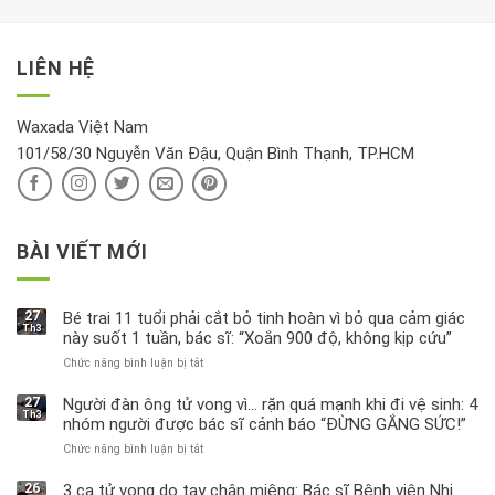
tài
xét
“giờ
Nivea
lộc,
kỹ
vàng”?
bị
vận
thông
thu
LIÊN HỆ
khí
tin
hồi
này
độc
hại
Waxada Việt Nam
ra
101/58/30 Nguyễn Văn Đậu, Quận Bình Thạnh, TP.HCM
sao?
BÀI VIẾT MỚI
27
Bé trai 11 tuổi phải cắt bỏ tinh hoàn vì bỏ qua cảm giác
Th3
này suốt 1 tuần, bác sĩ: “Xoắn 900 độ, không kịp cứu”
Chức năng bình luận bị tắt
ở
Bé
trai
27
Người đàn ông tử vong vì… rặn quá mạnh khi đi vệ sinh: 4
Th3
11
nhóm người được bác sĩ cảnh báo “ĐỪNG GẮNG SỨC!”
tuổi
Chức năng bình luận bị tắt
ở
phải
Người
cắt
đàn
bỏ
26
3 ca tử vong do tay chân miệng: Bác sĩ Bệnh viện Nhi