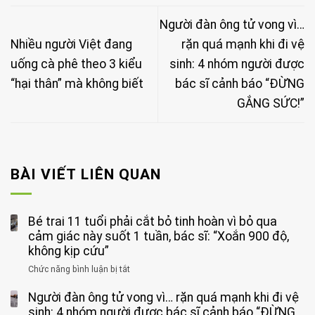
Người đàn ông tử vong vì…
Nhiều người Việt đang
rặn quá mạnh khi đi vệ
uống cà phê theo 3 kiểu
sinh: 4 nhóm người được
“hại thân” mà không biết
bác sĩ cảnh báo “ĐỪNG
GẮNG SỨC!”
BÀI VIẾT LIÊN QUAN
Bé trai 11 tuổi phải cắt bỏ tinh hoàn vì bỏ qua
cảm giác này suốt 1 tuần, bác sĩ: “Xoắn 900 độ,
không kịp cứu”
Chức năng bình luận bị tắt
ở
Bé
Người đàn ông tử vong vì… rặn quá mạnh khi đi vệ
trai
11
sinh: 4 nhóm người được bác sĩ cảnh báo “ĐỪNG