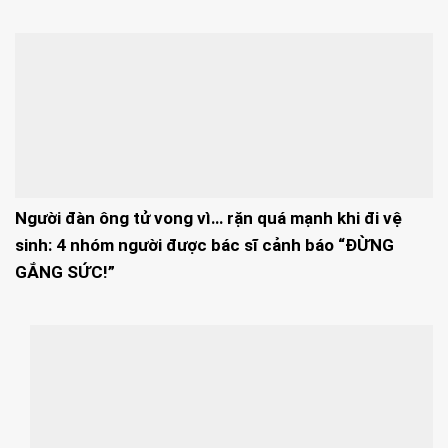
Người đàn ông tử vong vì… rặn quá mạnh khi đi vệ
sinh: 4 nhóm người được bác sĩ cảnh báo “ĐỪNG
GẮNG SỨC!”