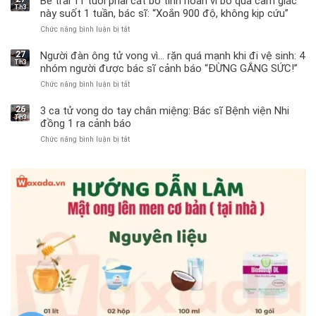
Bé trai 11 tuổi phải cắt bỏ tinh hoàn vì bỏ qua cảm giác
Th3
này suốt 1 tuần, bác sĩ: “Xoắn 900 độ, không kịp cứu”
Chức năng bình luận bị tắt
ở
Bé
trai
27
Người đàn ông tử vong vì… rặn quá mạnh khi đi vệ sinh: 4
Th3
11
nhóm người được bác sĩ cảnh báo “ĐỪNG GẮNG SỨC!”
tuổi
Chức năng bình luận bị tắt
ở
phải
Người
cắt
đàn
bỏ
26
3 ca tử vong do tay chân miệng: Bác sĩ Bệnh viện Nhi
Th3
ông
tinh
đồng 1 ra cảnh báo
tử
hoàn
Chức năng bình luận bị tắt
ở
vong
vì
3
vì…
bỏ
ca
rặn
qua
tử
quá
cảm
vong
mạnh
giác
do
khi
này
tay
đi
suốt
chân
vệ
1
miệng:
sinh:
tuần,
Bác
4
bác
sĩ
nhóm
sĩ:
Bệnh
người
“Xoắn
viện
được
900
Nhi
bác
độ,
đồng
sĩ
không
1
cảnh
kịp