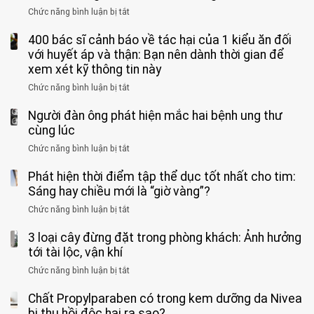
sinh:
đang
bác
Bác
Chức năng bình luận bị tắt
ở
4
uống
sĩ:
sĩ
5
nhóm
cà
“Xoắn
Bệnh
400 bác sĩ cảnh báo về tác hại của 1 kiểu ăn đối
loại
người
phê
900
viện
cá
với huyết áp và thận: Bạn nên dành thời gian để
được
theo
độ,
Nhi
tưởng
xem xét kỹ thông tin này
bác
3
không
đồng
rẻ
sĩ
kiểu
kịp
Chức năng bình luận bị tắt
ở
1
mà
cảnh
“hại
cứu”
400
ra
tiềm
báo
thân”
Người đàn ông phát hiện mắc hai bệnh ung thư
bác
cảnh
ẩn
“ĐỪNG
mà
sĩ
cùng lúc
báo
formaldehyde
GẮNG
không
cảnh
và
Chức năng bình luận bị tắt
SỨC!”
ở
biết
báo
kim
Người
về
loại
Phát hiện thời điểm tập thể dục tốt nhất cho tim:
đàn
tác
nặng,
ông
Sáng hay chiều mới là “giờ vàng”?
hại
ăn
phát
của
Chức năng bình luận bị tắt
ở
nhiều
hiện
1
Phát
có
mắc
kiểu
3 loại cây đừng đặt trong phòng khách: Ảnh hưởng
hiện
thể
hai
ăn
thời
tới tài lộc, vận khí
hại
bệnh
đối
điểm
gan
ung
Chức năng bình luận bị tắt
ở
với
tập
thận
thư
3
huyết
thể
cùng
Chất Propylparaben có trong kem dưỡng da Nivea
loại
áp
dục
lúc
cây
bị thu hồi độc hại ra sao?