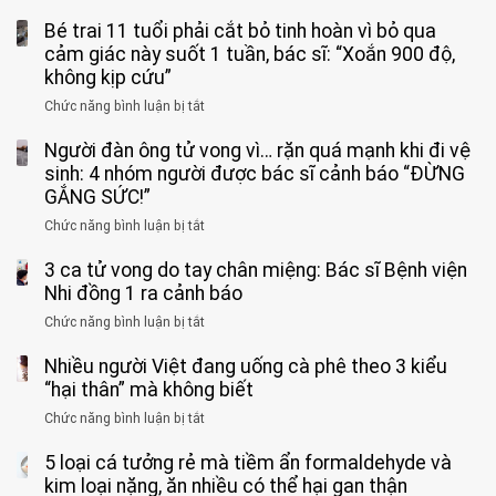
Bé trai 11 tuổi phải cắt bỏ tinh hoàn vì bỏ qua
cảm giác này suốt 1 tuần, bác sĩ: “Xoắn 900 độ,
không kịp cứu”
Chức năng bình luận bị tắt
ở
Bé
Người đàn ông tử vong vì… rặn quá mạnh khi đi vệ
trai
11
sinh: 4 nhóm người được bác sĩ cảnh báo “ĐỪNG
tuổi
GẮNG SỨC!”
phải
Chức năng bình luận bị tắt
ở
cắt
Người
bỏ
3 ca tử vong do tay chân miệng: Bác sĩ Bệnh viện
đàn
tinh
ông
Nhi đồng 1 ra cảnh báo
hoàn
tử
vì
Chức năng bình luận bị tắt
ở
vong
bỏ
3
vì…
qua
Nhiều người Việt đang uống cà phê theo 3 kiểu
ca
rặn
cảm
tử
“hại thân” mà không biết
quá
giác
vong
mạnh
Chức năng bình luận bị tắt
ở
này
do
khi
Nhiều
suốt
tay
đi
5 loại cá tưởng rẻ mà tiềm ẩn formaldehyde và
người
1
chân
vệ
Việt
kim loại nặng, ăn nhiều có thể hại gan thận
tuần,
miệng: