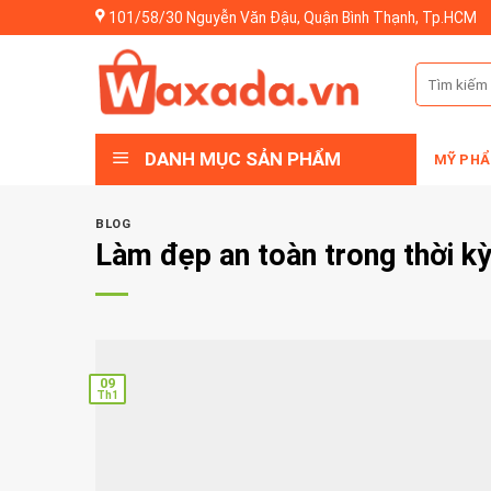
Skip
101/58/30 Nguyễn Văn Đậu, Quận Bình Thạnh, Tp.HCM
to
content
Tìm
kiếm:
DANH MỤC SẢN PHẨM
MỸ PHẨ
BLOG
Làm đẹp an toàn trong thời kỳ
09
Th1