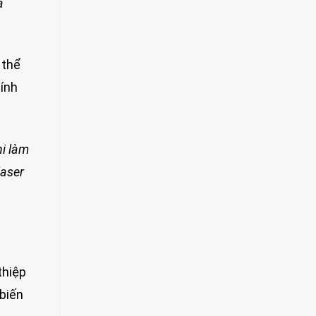
ả
 thể
tính
hi làm
laser
thiệp
 biến