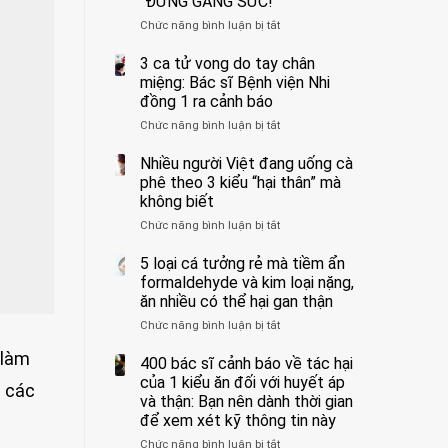
“ĐỪNG GẮNG SỨC!”
cắt
Chức năng bình luận bị tắt
bỏ
ở
tinh
Người
hoàn
đàn
3 ca tử vong do tay chân
vì
ông
miệng: Bác sĩ Bệnh viện Nhi
bỏ
tử
đồng 1 ra cảnh báo
qua
vong
Chức năng bình luận bị tắt
ở
cảm
vì…
3
giác
rặn
ca
Nhiều người Việt đang uống cà
này
quá
tử
suốt
mạnh
phê theo 3 kiểu “hại thân” mà
vong
1
khi
không biết
do
tuần,
đi
Chức năng bình luận bị tắt
ở
tay
bác
vệ
Nhiều
chân
sĩ:
sinh:
người
5 loại cá tưởng rẻ mà tiềm ẩn
miệng:
“Xoắn
4
Việt
Bác
formaldehyde và kim loại nặng,
900
nhóm
đang
sĩ
độ,
người
ăn nhiều có thể hại gan thận
uống
Bệnh
không
được
Chức năng bình luận bị tắt
ở
cà
viện
kịp
bác
5
phê
Nhi
cứu”
sĩ
 làm
loại
400 bác sĩ cảnh báo về tác hại
theo
đồng
cảnh
cá
3
của 1 kiểu ăn đối với huyết áp
1
báo
n các
tưởng
kiểu
ra
và thận: Bạn nên dành thời gian
“ĐỪNG
rẻ
“hại
cảnh
GẮNG
để xem xét kỹ thông tin này
mà
thân”
báo
SỨC!”
Chức năng bình luận bị tắt
tiềm
ở
mà