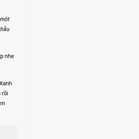
 một
 phẫu
ợp nhẹ
 Xanh
 rồi
lạm