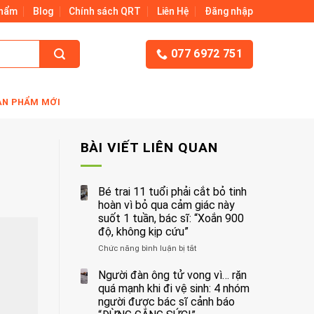
Phẩm
Blog
Chính sách QRT
Liên Hệ
Đăng nhập
077 6972 751
ẢN PHẨM MỚI
BÀI VIẾT LIÊN QUAN
Bé trai 11 tuổi phải cắt bỏ tinh
hoàn vì bỏ qua cảm giác này
suốt 1 tuần, bác sĩ: “Xoắn 900
độ, không kịp cứu”
Chức năng bình luận bị tắt
ở
Bé
trai
Người đàn ông tử vong vì… rặn
11
quá mạnh khi đi vệ sinh: 4 nhóm
tuổi
người được bác sĩ cảnh báo
phải