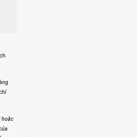
ách
hàng
chỉ
i hoặc
 của