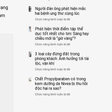
ẩn
400
không
rạng
formaldehyde
bác
Người đàn ông phát hiện mắc
biết
và
sĩ
hai bệnh ung thư cùng lúc
làm
kim
cảnh
Chức năng bình luận bị tắt
ở
loại
báo
Người
nặng,
về
đàn
Phát hiện thời điểm tập thể
ăn
tác
ông
dục tốt nhất cho tim: Sáng hay
nhiều
hại
phát
có
của
chiều mới là “giờ vàng”?
hiện
thể
1
Chức năng bình luận bị tắt
ở
mắc
hại
kiểu
Phát
hai
gan
ăn
hiện
3 loại cây đừng đặt trong
bệnh
thận
đối
thời
ung
phòng khách: Ảnh hưởng tới tài
với
điểm
thư
lộc, vận khí
huyết
tập
cùng
áp
Chức năng bình luận bị tắt
ở
thể
lúc
và
3
dục
thận:
loại
Chất Propylparaben có trong
tốt
Bạn
cây
nhất
kem dưỡng da Nivea bị thu hồi
nên
đừng
cho
độc hại ra sao?
dành
đặt
tim:
thời
Chức năng bình luận bị tắt
ở
trong
Sáng
gian
Chất
phòng
hay
để
Propylparaben
khách:
chiều
xem
có
Ảnh
mới
xét
trong
hưởng