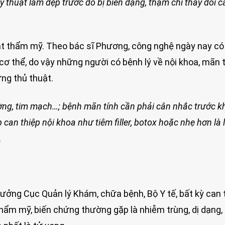
ỹ thuật làm đẹp trước đó bị biến dạng, thậm chí thay đổi c
uật thẩm mỹ. Theo bác sĩ Phương, công nghệ ngày nay có
ơ thể, do vậy những người có bệnh lý về nội khoa, mãn 
ng thủ thuật.
ờng, tim mạch…; bệnh mãn tính cần phải cân nhắc trước k
can thiệp nội khoa như tiêm filler, botox hoặc nhẹ hơn là 
.
ởng Cục Quản lý Khám, chữa bệnh, Bộ Y tế, bất kỳ can 
hẩm mỹ, biến chứng thường gặp là nhiễm trùng, dị dạng,