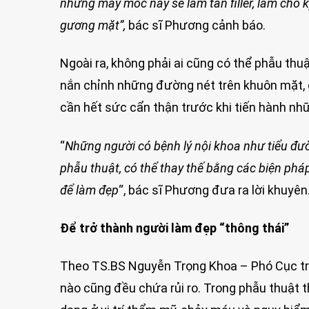
những máy móc này sẽ làm tan filler, làm cho k
gương mặt”,
bác sĩ Phương cảnh báo.
Ngoài ra, không phải ai cũng có thể phẫu th
nắn chỉnh những đường nét trên khuôn mặt, c
cần hết sức cẩn thận trước khi tiến hành nhữ
“
Những người có bệnh lý nội khoa như tiểu đư
phẫu thuật, có thể thay thế bằng các biện pháp 
để làm đẹp
“, bác sĩ Phương đưa ra lời khuyên
Để trở thành người làm đẹp “thông thái”
Theo TS.BS Nguyễn Trọng Khoa – Phó Cục trư
nào cũng đều chứa rủi ro. Trong phẫu thuật t