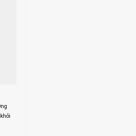
ởng
 khỏi