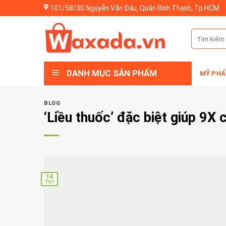
Skip
101/58/30 Nguyễn Văn Đậu, Quận Bình Thạnh, Tp.HCM
to
content
Tìm
kiếm:
DANH MỤC SẢN PHẨM
MỸ PHẨ
BLOG
‘Liều thuốc’ đặc biệt giúp 9X 
14
Th1