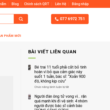
Phẩm
Blog
Chính sách QRT
Liên Hệ
Đăng nhập
077 6972 751
ẢN PHẨM MỚI
BÀI VIẾT LIÊN QUAN
Bé trai 11 tuổi phải cắt bỏ tinh
hoàn vì bỏ qua cảm giác này
suốt 1 tuần, bác sĩ: “Xoắn 900
độ, không kịp cứu”
Chức năng bình luận bị tắt
ở
Bé
trai
Người đàn ông tử vong vì… rặn
11
quá mạnh khi đi vệ sinh: 4 nhóm
tuổi
người được bác sĩ cảnh báo
phải