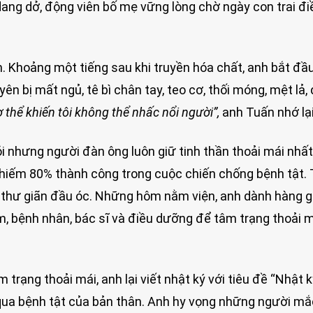
ang dở, động viên bố mẹ vững lòng chờ ngày con trai điề
n. Khoảng một tiếng sau khi truyền hóa chất, anh bắt đầ
 bị mất ngủ, tê bì chân tay, teo cơ, thối móng, mệt lả, 
 thể khiến tôi không thể nhấc nổi người”,
anh Tuấn nhớ lại
i nhưng người đàn ông luôn giữ tinh thần thoải mái nhất
 chiếm 80% thành công trong cuộc chiến chống bệnh tật. 
, thư giãn đầu óc. Những hôm nằm viện, anh dành hàng g
, bệnh nhân, bác sĩ và điều dưỡng để tâm trạng thoải 
 trạng thoải mái, anh lại viết nhật ký với tiêu đề “Nhật 
t qua bệnh tật của bản thân. Anh hy vọng những người m