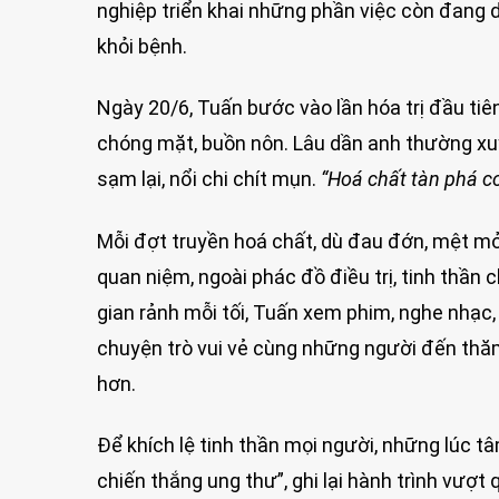
nghiệp triển khai những phần việc còn đang d
khỏi bệnh.
Ngày 20/6, Tuấn bước vào lần hóa trị đầu tiê
chóng mặt, buồn nôn. Lâu dần anh thường xuyên
sạm lại, nổi chi chít mụn.
“Hoá chất tàn phá cơ
Mỗi đợt truyền hoá chất, dù đau đớn, mệt mỏ
quan niệm, ngoài phác đồ điều trị, tinh thần
gian rảnh mỗi tối, Tuấn xem phim, nghe nhạc
chuyện trò vui vẻ cùng những người đến thăm
hơn.
Để khích lệ tinh thần mọi người, những lúc tâm
chiến thắng ung thư”, ghi lại hành trình vượ