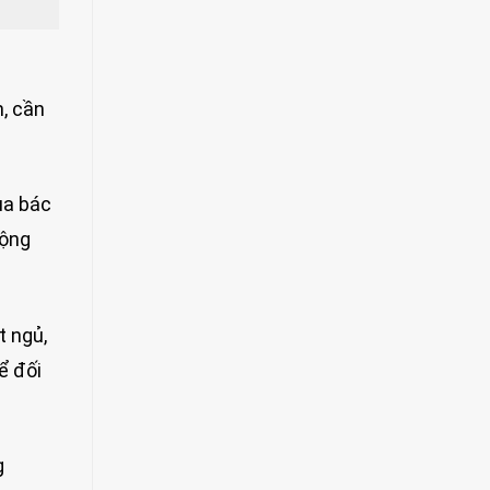
, cần
ủa bác
động
 ngủ,
ể đối
g