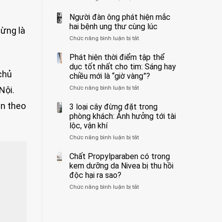
ẩn
400
không
formaldehyde
bác
Người đàn ông phát hiện mắc
biết
và
sĩ
hai bệnh ung thư cùng lúc
từng là
kim
cảnh
Chức năng bình luận bị tắt
ở
loại
báo
Người
nặng,
về
đàn
Phát hiện thời điểm tập thể
ăn
tác
ông
dục tốt nhất cho tim: Sáng hay
nhiều
hại
phát
chủ
có
của
chiều mới là “giờ vàng”?
hiện
thể
1
Chức năng bình luận bị tắt
ở
Nội.
mắc
hại
kiểu
Phát
hai
gan
ăn
ần theo
hiện
3 loại cây đừng đặt trong
bệnh
thận
đối
thời
ung
phòng khách: Ảnh hưởng tới tài
với
điểm
thư
lộc, vận khí
huyết
tập
cùng
áp
Chức năng bình luận bị tắt
ở
thể
lúc
và
3
dục
thận:
loại
Chất Propylparaben có trong
tốt
Bạn
cây
nhất
kem dưỡng da Nivea bị thu hồi
nên
đừng
cho
độc hại ra sao?
dành
đặt
tim:
thời
Chức năng bình luận bị tắt
ở
trong
Sáng
gian
Chất
phòng
hay
để
Propylparaben
khách:
chiều
xem
có
Ảnh
mới
xét
trong
hưởng