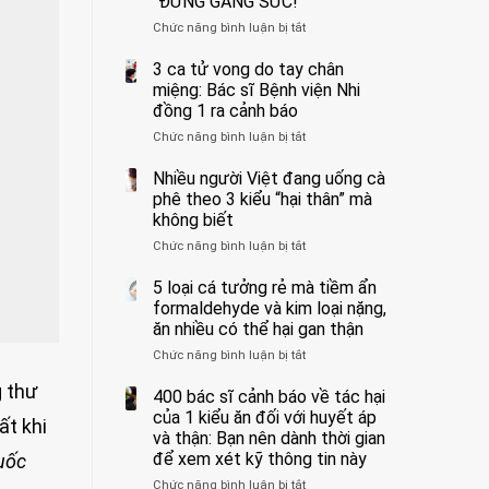
“ĐỪNG GẮNG SỨC!”
cắt
Chức năng bình luận bị tắt
bỏ
ở
tinh
Người
hoàn
đàn
3 ca tử vong do tay chân
vì
ông
miệng: Bác sĩ Bệnh viện Nhi
bỏ
tử
đồng 1 ra cảnh báo
qua
vong
Chức năng bình luận bị tắt
ở
cảm
vì…
3
giác
rặn
ca
Nhiều người Việt đang uống cà
này
quá
tử
suốt
mạnh
phê theo 3 kiểu “hại thân” mà
vong
1
khi
không biết
do
tuần,
đi
Chức năng bình luận bị tắt
ở
tay
bác
vệ
Nhiều
chân
sĩ:
sinh:
người
5 loại cá tưởng rẻ mà tiềm ẩn
miệng:
“Xoắn
4
Việt
Bác
formaldehyde và kim loại nặng,
900
nhóm
đang
sĩ
độ,
người
ăn nhiều có thể hại gan thận
uống
Bệnh
không
được
Chức năng bình luận bị tắt
ở
cà
viện
kịp
bác
5
phê
Nhi
cứu”
sĩ
g thư
loại
400 bác sĩ cảnh báo về tác hại
theo
đồng
cảnh
cá
3
của 1 kiểu ăn đối với huyết áp
1
báo
ất khi
tưởng
kiểu
ra
và thận: Bạn nên dành thời gian
“ĐỪNG
rẻ
“hại
cảnh
GẮNG
để xem xét kỹ thông tin này
huốc
mà
thân”
báo
SỨC!”
Chức năng bình luận bị tắt
tiềm
ở
mà