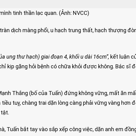
mình tinh thần lạc quan. (Ảnh: NVCC)
ràn dịch màng phổi, u hạch trung thất, hạch thượng đòn
ủa ung thư hạch) giai đoạn 4, khối u dài 16cm”,
kết luận c
n chỉ kịp gặng hỏi bệnh có chữa khỏi được không. Bác sĩ 
Mạnh Thắng (bố của Tuấn) đứng không vững, mất ăn mất
 tiều tuỵ, chàng trai dặn lòng càng phải vững vàng hơn đ
tật.
nhà, Tuấn bắt tay vào sắp xếp công việc, dặn anh em đồn