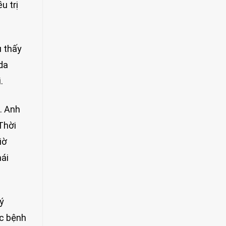
u trị
u thấy
da
.
. Anh
Thời
iờ
mái
ký
ắc bệnh