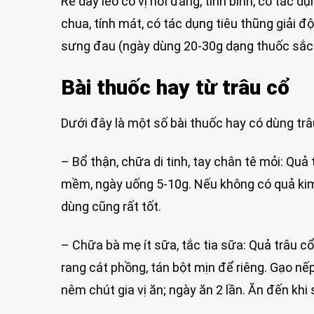
Rễ dây leo có vị hơi đắng, tính bình, có tác dụ
chua, tính mát, có tác dụng tiêu thũng giải đ
sưng đau (ngày dùng 20-30g dạng thuốc sắc
Bài thuốc hay từ trâu cổ
Dưới đây là một số bài thuốc hay có dùng trâ
– Bổ thận, chữa di tinh, tay chân tê mỏi: Quả
mềm, ngày uống 5-10g. Nếu không có quả kim a
dùng cũng rất tốt.
– Chữa bà mẹ ít sữa, tắc tia sữa: Quả trâu c
rang cát phồng, tán bột mịn để riêng. Gạo n
nêm chút gia vị ăn; ngày ăn 2 lần. Ăn đến khi