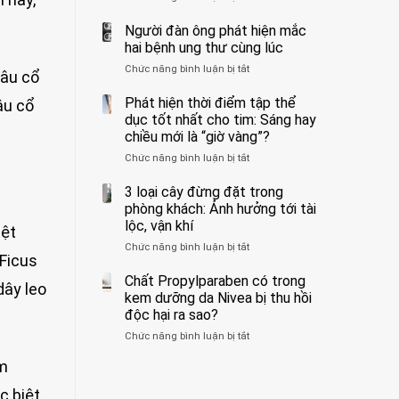
ẩn
400
không
formaldehyde
bác
Người đàn ông phát hiện mắc
biết
và
sĩ
hai bệnh ung thư cùng lúc
kim
cảnh
Chức năng bình luận bị tắt
ở
loại
báo
râu cổ
Người
nặng,
về
đàn
Phát hiện thời điểm tập thể
âu cổ
ăn
tác
ông
dục tốt nhất cho tim: Sáng hay
nhiều
hại
phát
có
của
chiều mới là “giờ vàng”?
hiện
thể
1
Chức năng bình luận bị tắt
ở
mắc
hại
kiểu
Phát
hai
gan
ăn
hiện
3 loại cây đừng đặt trong
bệnh
thận
đối
thời
ung
phòng khách: Ảnh hưởng tới tài
với
điểm
thư
lộc, vận khí
huyết
iệt
tập
cùng
áp
Chức năng bình luận bị tắt
ở
thể
lúc
và
 Ficus
3
dục
thận:
loại
Chất Propylparaben có trong
tốt
Bạn
dây leo
cây
nhất
kem dưỡng da Nivea bị thu hồi
nên
đừng
cho
độc hại ra sao?
dành
đặt
tim:
thời
Chức năng bình luận bị tắt
ở
trong
Sáng
gian
Chất
phòng
hay
để
àm
Propylparaben
khách:
chiều
xem
có
Ảnh
mới
xét
c biệt
trong
hưởng