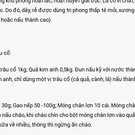
ng khu phong hoạt lạc, hoạt huyết giải độc. Lá có vị chát,
ộc. Do đó, dây, rễ được dùng trị phong thấp tê mỏi, xươn
 hoặc nấu thành cao).
u cổ:
 trâu cổ 1kg; Quả kim anh 0,5kg. Đun nấu kỹ với nước th
nh, chỉ dùng một vị trâu cổ (cả quả, cành, lá) nấu thà
ổ 30g; Gạo nếp 50 -100g; Móng chân lợn 10 cái. Móng châ
ếp nấu cháo, khi cháo chín cho bột móng chân lợn vào qu
 sữa về nhiều, thông thì ngừng ăn cháo.