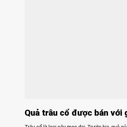
Quả trâu cổ được bán với 
Trâu cổ là loại cây mọc dại. Trước kia, quả c