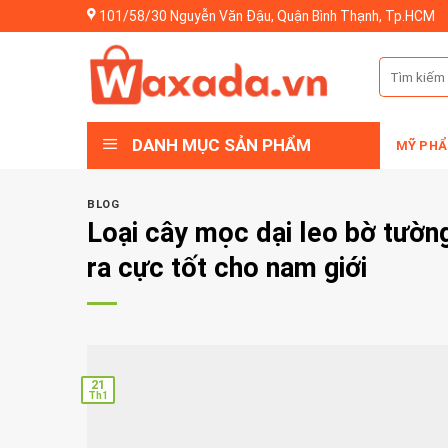
Skip
101/58/30 Nguyễn Văn Đậu, Quận Bình Thạnh, Tp.HCM
to
content
Tìm
kiếm:
DANH MỤC SẢN PHẨM
MỸ PHẨ
BLOG
Loại cây mọc dại leo bờ tường
ra cực tốt cho nam giới
21
Th1