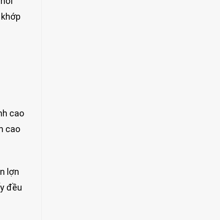
 hơi
g khớp
ành cao
nh cao
n lợn
ấy đều