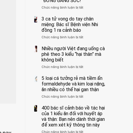
“ĐỪNG GẮNG SỨC!”
cắt
Chức năng bình luận bị tắt
bỏ
ở
tinh
Người
hoàn
đàn
3 ca tử vong do tay chân
vì
ông
miệng: Bác sĩ Bệnh viện Nhi
bỏ
tử
đồng 1 ra cảnh báo
qua
vong
Chức năng bình luận bị tắt
ở
cảm
vì…
3
giác
rặn
ca
Nhiều người Việt đang uống cà
này
quá
tử
suốt
mạnh
phê theo 3 kiểu “hại thân” mà
vong
1
khi
không biết
do
tuần,
đi
Chức năng bình luận bị tắt
ở
tay
bác
vệ
Nhiều
chân
sĩ:
sinh:
người
5 loại cá tưởng rẻ mà tiềm ẩn
miệng:
“Xoắn
4
Việt
Bác
formaldehyde và kim loại nặng,
900
nhóm
đang
sĩ
độ,
người
ăn nhiều có thể hại gan thận
uống
Bệnh
không
được
Chức năng bình luận bị tắt
ở
cà
viện
kịp
bác
5
phê
Nhi
cứu”
sĩ
loại
400 bác sĩ cảnh báo về tác hại
theo
đồng
cảnh
cá
3
của 1 kiểu ăn đối với huyết áp
1
báo
tưởng
kiểu
ra
và thận: Bạn nên dành thời gian
“ĐỪNG
rẻ
“hại
cảnh
GẮNG
để xem xét kỹ thông tin này
mà
thân”
báo
SỨC!”
n nay,
Chức năng bình luận bị tắt
tiềm
ở
mà