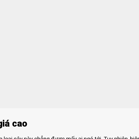
giá cao
ủa loại cây này chẳng được mấy ai ngó tới. Tuy nhiên, hiệ