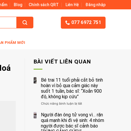
Phẩm
Blog
Chính sách QRT
Liên Hệ
Đăng nhập
077 6972 751
ẢN PHẨM MỚI
BÀI VIẾT LIÊN QUAN
Hoá
Bé trai 11 tuổi phải cắt bỏ tinh
hoàn vì bỏ qua cảm giác này
suốt 1 tuần, bác sĩ: “Xoắn 900
độ, không kịp cứu”
Chức năng bình luận bị tắt
ở
Bé
trai
Người đàn ông tử vong vì… rặn
11
quá mạnh khi đi vệ sinh: 4 nhóm
tuổi
người được bác sĩ cảnh báo
phải