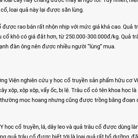
cổ, loại quả này lại được săn lùng.
ổ được rao bán rất nhộn nhịp với mức giá khá cao. Quả t
u cổ khô có giá đắt hơn, từ 250.000-300.000đ/kg. Quả tr
mạnh đàn ông nên được nhiều người “lùng” mua.
ưởng Viện nghiên cứu y học cổ truyền sản phẩm hữu cơ V
ây xộp, xộp xộp, vẩy ốc, bị lệ. Trâu cổ có tên khoa học là
ây thường mọc hoang nhưng cũng được trồng bằng đoạn 
Y học cổ truyền, lá, dây leo và quả trâu cổ được dùng l
 quả trâu cổ được biết tới là loại quả rất bổ dưỡng, đặ