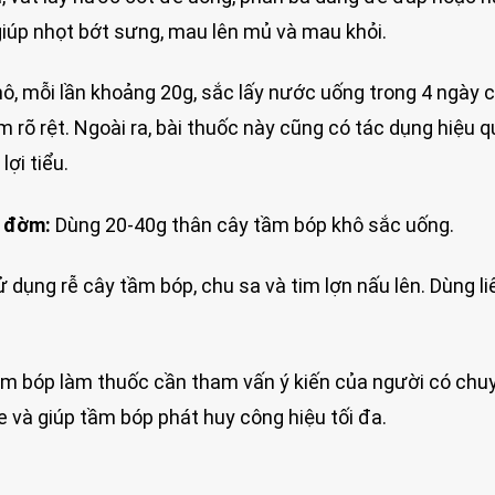
giúp nhọt bớt sưng, mau lên mủ và mau khỏi.
, mỗi lần khoảng 20g, sắc lấy nước uống trong 4 ngày c
 rõ rệt. Ngoài ra, bài thuốc này cũng có tác dụng hiệu q
lợi tiểu.
u đờm:
Dùng 20-40g thân cây tầm bóp khô sắc uống.
 dụng rễ cây tầm bóp, chu sa và tim lợn nấu lên. Dùng li
tầm bóp làm thuốc cần tham vấn ý kiến của người có chu
và giúp tầm bóp phát huy công hiệu tối đa.