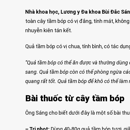
Nhà khoa học, Lương y Đa khoa Bùi Đắc Sá
toàn cây tầm bóp có vị đắng, tính mát, không 
nhuyễn kiên tán kết.
Quả tầm bóp có vị chua, tính bình, có tác dụng
“Q
uả tầm bóp có thể ăn được và thường dùng đ
sang.
Q
uả tầm bóp còn có thể phòng ngừa cá
quang
rất tốt. Quả tầm bóp để khô có thể làm
Bài thuốc từ cây tầm bóp
Ông Sáng cho biết dưới đây là một số bài th
– Trị nhọt:
Dùng 40-80g quả tầm bóp tươi, giã