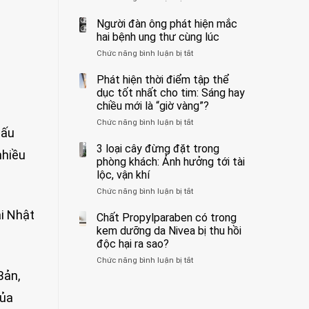
ẩn
400
không
formaldehyde
bác
Người đàn ông phát hiện mắc
biết
và
sĩ
hai bệnh ung thư cùng lúc
kim
cảnh
Chức năng bình luận bị tắt
ở
loại
báo
Người
nặng,
về
đàn
Phát hiện thời điểm tập thể
ăn
tác
ông
dục tốt nhất cho tim: Sáng hay
nhiều
hại
phát
có
của
chiều mới là “giờ vàng”?
hiện
thể
1
Chức năng bình luận bị tắt
ở
mắc
hại
kiểu
nấu
Phát
hai
gan
ăn
hiện
3 loại cây đừng đặt trong
bệnh
thận
đối
nhiều
thời
ung
phòng khách: Ảnh hưởng tới tài
với
điểm
thư
lộc, vận khí
huyết
tập
cùng
áp
Chức năng bình luận bị tắt
ở
thể
lúc
và
3
dục
thận:
ại Nhật
loại
Chất Propylparaben có trong
tốt
Bạn
cây
nhất
kem dưỡng da Nivea bị thu hồi
nên
đừng
cho
độc hại ra sao?
dành
đặt
tim:
thời
Chức năng bình luận bị tắt
ở
trong
Sáng
gian
Chất
Bản,
phòng
hay
để
Propylparaben
khách:
chiều
xem
của
có
Ảnh
mới
xét
trong
hưởng