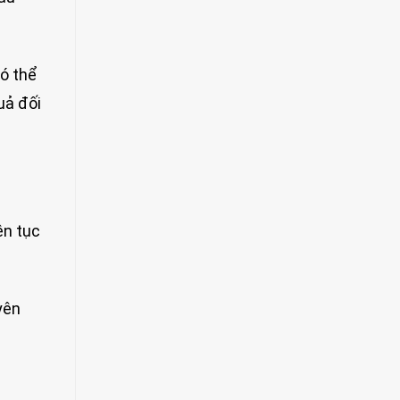
ó thể
uả đối
ên tục
yên