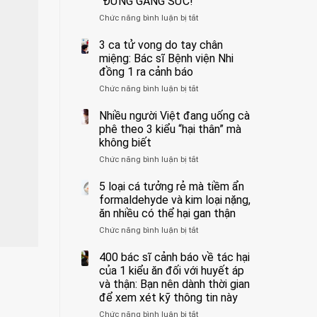
“ĐỪNG GẮNG SỨC!”
cắt
Chức năng bình luận bị tắt
bỏ
ở
tinh
Người
hoàn
đàn
3 ca tử vong do tay chân
vì
ông
miệng: Bác sĩ Bệnh viện Nhi
bỏ
tử
đồng 1 ra cảnh báo
qua
vong
Chức năng bình luận bị tắt
ở
cảm
vì…
3
giác
rặn
ca
Nhiều người Việt đang uống cà
này
quá
tử
suốt
mạnh
phê theo 3 kiểu “hại thân” mà
vong
1
khi
không biết
do
tuần,
đi
Chức năng bình luận bị tắt
ở
tay
bác
vệ
Nhiều
chân
sĩ:
sinh:
người
5 loại cá tưởng rẻ mà tiềm ẩn
miệng:
“Xoắn
4
Việt
Bác
formaldehyde và kim loại nặng,
900
nhóm
đang
sĩ
độ,
người
ăn nhiều có thể hại gan thận
uống
Bệnh
không
được
Chức năng bình luận bị tắt
ở
cà
viện
kịp
bác
5
phê
Nhi
cứu”
sĩ
loại
400 bác sĩ cảnh báo về tác hại
theo
đồng
cảnh
cá
3
của 1 kiểu ăn đối với huyết áp
1
báo
tưởng
kiểu
ra
và thận: Bạn nên dành thời gian
“ĐỪNG
rẻ
“hại
cảnh
GẮNG
để xem xét kỹ thông tin này
mà
thân”
báo
SỨC!”
Chức năng bình luận bị tắt
tiềm
ở
mà