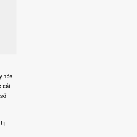
y hóa
p cải
 số
trị