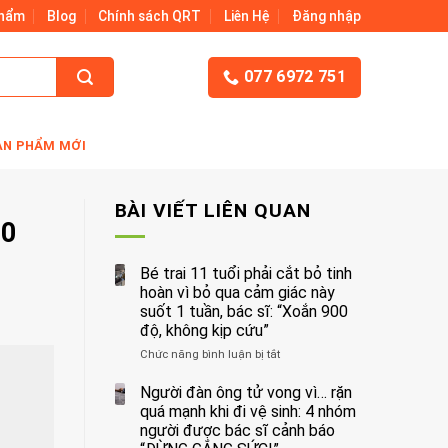
Phẩm
Blog
Chính sách QRT
Liên Hệ
Đăng nhập
077 6972 751
ẢN PHẨM MỚI
BÀI VIẾT LIÊN QUAN
00
Bé trai 11 tuổi phải cắt bỏ tinh
hoàn vì bỏ qua cảm giác này
suốt 1 tuần, bác sĩ: “Xoắn 900
độ, không kịp cứu”
Chức năng bình luận bị tắt
ở
Bé
trai
Người đàn ông tử vong vì… rặn
11
quá mạnh khi đi vệ sinh: 4 nhóm
tuổi
người được bác sĩ cảnh báo
phải