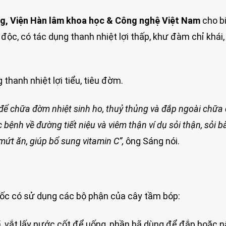
ng, Viện Hàn lâm khoa học & Công nghệ Việt Nam
cho bi
độc, có tác dụng thanh nhiệt lợi thấp, khư đàm chỉ khái,
 thanh nhiệt lợi tiểu, tiêu đờm.
ể chữa đờm nhiệt sinh ho, thuỷ thủng và đắp ngoài chữa 
c b
ệ
nh về đường tiết niệu và viêm thận ví dụ sỏi thận, sỏi 
 mứt
ăn, giúp bổ sung vitamin C”,
ông Sáng nói.
uốc có sử dụng các bộ phận của cây tầm bóp:
, vắt lấy nước cốt để uống, phần bã dùng để đắp hoặc 