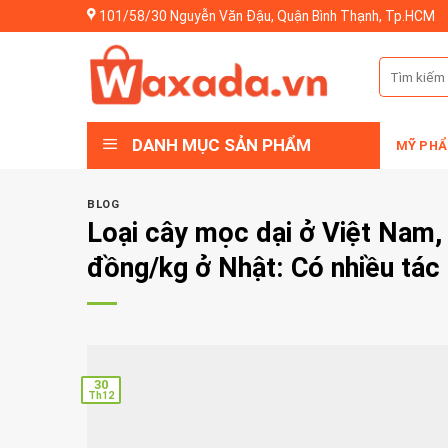
Skip
101/58/30 Nguyễn Văn Đậu, Quận Bình Thạnh, Tp.HCM
to
content
Tìm
kiếm:
DANH MỤC SẢN PHẨM
MỸ PHẨ
BLOG
Loại cây mọc dại ở Việt Nam, 
đồng/kg ở Nhật: Có nhiều tác
30
Th12