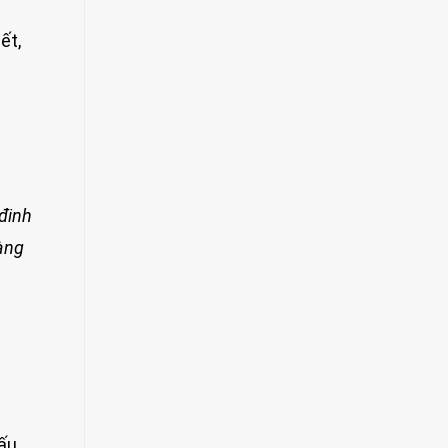
ết,
đinh
bàng
nấu