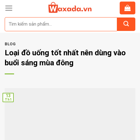
Skip
to
Tìm
content
kiếm:
BLOG
Loại đồ uống tốt nhất nên dùng vào
buổi sáng mùa đông
13
Th1