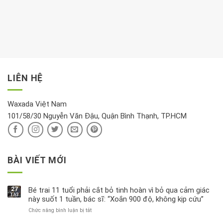
phòng
dành
Sáng
có
khách:
thời
hay
trong
Ảnh
gian
chiều
kem
hưởng
để
mới
dưỡng
tới
xem
là
da
tài
xét
“giờ
Nivea
lộc,
kỹ
vàng”?
bị
vận
thông
thu
LIÊN HỆ
khí
tin
hồi
này
độc
hại
Waxada Việt Nam
ra
101/58/30 Nguyễn Văn Đậu, Quận Bình Thạnh, TP.HCM
sao?
BÀI VIẾT MỚI
27
Bé trai 11 tuổi phải cắt bỏ tinh hoàn vì bỏ qua cảm giác
Th3
này suốt 1 tuần, bác sĩ: “Xoắn 900 độ, không kịp cứu”
Chức năng bình luận bị tắt
ở
Bé