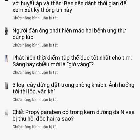
viện
cá
với huyết áp và thận: Bạn nên dành thời gian để
được
theo
độ,
Nhi
tưởng
xem xét kỹ thông tin này
bác
3
không
đồng
rẻ
sĩ
kiểu
kịp
Chức năng bình luận bị tắt
ở
1
mà
cảnh
“hại
cứu”
400
ra
tiềm
báo
thân”
Người đàn ông phát hiện mắc hai bệnh ung thư
bác
cảnh
ẩn
“ĐỪNG
mà
sĩ
cùng lúc
báo
formaldehyde
GẮNG
không
cảnh
và
Chức năng bình luận bị tắt
SỨC!”
ở
biết
báo
kim
Người
về
loại
Phát hiện thời điểm tập thể dục tốt nhất cho tim:
đàn
tác
nặng,
ông
Sáng hay chiều mới là “giờ vàng”?
hại
ăn
phát
của
Chức năng bình luận bị tắt
ở
nhiều
hiện
1
Phát
có
mắc
kiểu
3 loại cây đừng đặt trong phòng khách: Ảnh hưởng
hiện
thể
hai
ăn
thời
tới tài lộc, vận khí
hại
bệnh
đối
điểm
gan
ung
Chức năng bình luận bị tắt
ở
với
tập
thận
thư
3
huyết
thể
cùng
Chất Propylparaben có trong kem dưỡng da Nivea
loại
áp
dục
lúc
cây
bị thu hồi độc hại ra sao?
và
tốt
đừng
thận:
nhất
Chức năng bình luận bị tắt
ở
đặt
Bạn
cho
Chất
trong
nên
tim:
Propylparaben