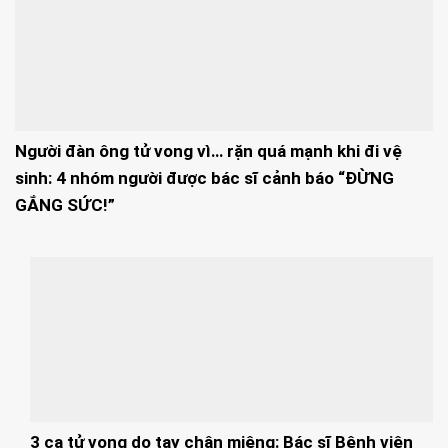
Người đàn ông tử vong vì… rặn quá mạnh khi đi vệ
sinh: 4 nhóm người được bác sĩ cảnh báo “ĐỪNG
GẮNG SỨC!”
3 ca tử vong do tay chân miệng: Bác sĩ Bệnh viện