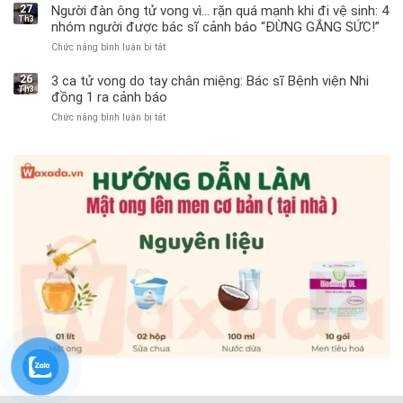
trai
27
Người đàn ông tử vong vì… rặn quá mạnh khi đi vệ sinh: 4
Th3
11
nhóm người được bác sĩ cảnh báo “ĐỪNG GẮNG SỨC!”
tuổi
Chức năng bình luận bị tắt
ở
phải
Người
cắt
đàn
bỏ
26
3 ca tử vong do tay chân miệng: Bác sĩ Bệnh viện Nhi
Th3
ông
tinh
đồng 1 ra cảnh báo
tử
hoàn
Chức năng bình luận bị tắt
ở
vong
vì
3
vì…
bỏ
ca
rặn
qua
tử
quá
cảm
vong
mạnh
giác
do
khi
này
tay
đi
suốt
chân
vệ
1
miệng:
sinh:
tuần,
Bác
4
bác
sĩ
nhóm
sĩ:
Bệnh
người
“Xoắn
viện
được
900
Nhi
bác
độ,
đồng
sĩ
không
1
cảnh
kịp
ra
báo
cứu”
cảnh
“ĐỪNG
báo
GẮNG
SỨC!”