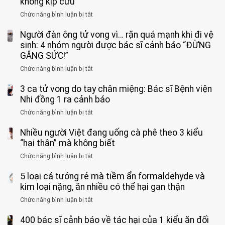
không kịp cứu”
Chức năng bình luận bị tắt
ở
Bé
Người đàn ông tử vong vì… rặn quá mạnh khi đi vệ
trai
11
sinh: 4 nhóm người được bác sĩ cảnh báo “ĐỪNG
tuổi
GẮNG SỨC!”
phải
Chức năng bình luận bị tắt
ở
cắt
Người
bỏ
3 ca tử vong do tay chân miệng: Bác sĩ Bệnh viện
đàn
tinh
ông
Nhi đồng 1 ra cảnh báo
hoàn
tử
vì
Chức năng bình luận bị tắt
ở
vong
bỏ
3
vì…
qua
Nhiều người Việt đang uống cà phê theo 3 kiểu
ca
rặn
cảm
tử
“hại thân” mà không biết
quá
giác
vong
mạnh
Chức năng bình luận bị tắt
ở
này
do
khi
Nhiều
suốt
tay
đi
5 loại cá tưởng rẻ mà tiềm ẩn formaldehyde và
người
1
chân
vệ
Việt
kim loại nặng, ăn nhiều có thể hại gan thận
tuần,
miệng:
sinh:
đang
bác
Bác
Chức năng bình luận bị tắt
ở
4
uống
sĩ:
sĩ
5
nhóm
cà
“Xoắn
Bệnh
400 bác sĩ cảnh báo về tác hại của 1 kiểu ăn đối
loại
người
phê
900