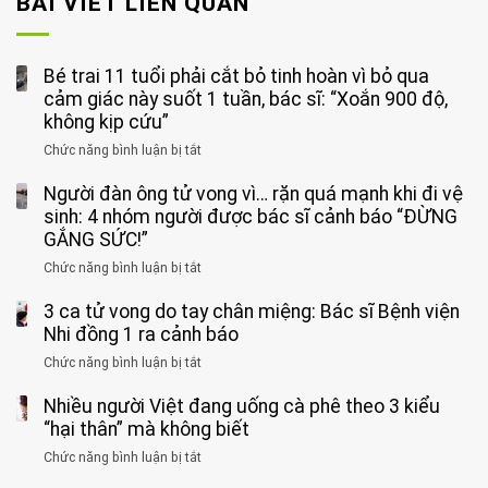
BÀI VIẾT LIÊN QUAN
Bé trai 11 tuổi phải cắt bỏ tinh hoàn vì bỏ qua
cảm giác này suốt 1 tuần, bác sĩ: “Xoắn 900 độ,
không kịp cứu”
Chức năng bình luận bị tắt
ở
Bé
Người đàn ông tử vong vì… rặn quá mạnh khi đi vệ
trai
11
sinh: 4 nhóm người được bác sĩ cảnh báo “ĐỪNG
tuổi
GẮNG SỨC!”
phải
Chức năng bình luận bị tắt
ở
cắt
Người
bỏ
3 ca tử vong do tay chân miệng: Bác sĩ Bệnh viện
đàn
tinh
ông
Nhi đồng 1 ra cảnh báo
hoàn
tử
vì
Chức năng bình luận bị tắt
ở
vong
bỏ
3
vì…
qua
Nhiều người Việt đang uống cà phê theo 3 kiểu
ca
rặn
cảm
tử
“hại thân” mà không biết
quá
giác
vong
mạnh
Chức năng bình luận bị tắt
ở
này
do
khi
Nhiều
suốt
tay