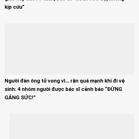
kịp cứu”
Người đàn ông tử vong vì… rặn quá mạnh khi đi vệ
sinh: 4 nhóm người được bác sĩ cảnh báo “ĐỪNG
GẮNG SỨC!”