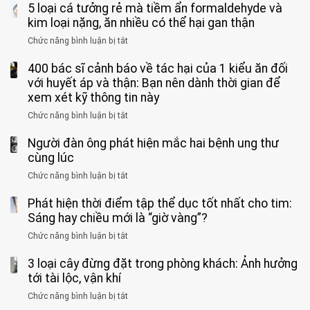
đi
5 loại cá tưởng rẻ mà tiềm ẩn formaldehyde và
người
1
chân
vệ
Việt
kim loại nặng, ăn nhiều có thể hại gan thận
tuần,
miệng:
sinh:
đang
bác
Bác
Chức năng bình luận bị tắt
ở
4
uống
sĩ:
sĩ
5
nhóm
cà
“Xoắn
Bệnh
400 bác sĩ cảnh báo về tác hại của 1 kiểu ăn đối
loại
người
phê
900
viện
cá
với huyết áp và thận: Bạn nên dành thời gian để
được
theo
độ,
Nhi
tưởng
xem xét kỹ thông tin này
bác
3
không
đồng
rẻ
sĩ
kiểu
kịp
Chức năng bình luận bị tắt
ở
1
mà
cảnh
“hại
cứu”
400
ra
tiềm
báo
thân”
Người đàn ông phát hiện mắc hai bệnh ung thư
bác
cảnh
ẩn
“ĐỪNG
mà
sĩ
cùng lúc
báo
formaldehyde
GẮNG
không
cảnh
và
Chức năng bình luận bị tắt
SỨC!”
ở
biết
báo
kim
Người
về
loại
Phát hiện thời điểm tập thể dục tốt nhất cho tim:
đàn
tác
nặng,
ông
Sáng hay chiều mới là “giờ vàng”?
hại
ăn
phát
của
Chức năng bình luận bị tắt
ở
nhiều
hiện
1
Phát
có
mắc
kiểu
3 loại cây đừng đặt trong phòng khách: Ảnh hưởng
hiện
thể
hai
ăn
thời
tới tài lộc, vận khí
hại
bệnh
đối
điểm
gan
ung
Chức năng bình luận bị tắt
ở
với
tập
thận
thư
3