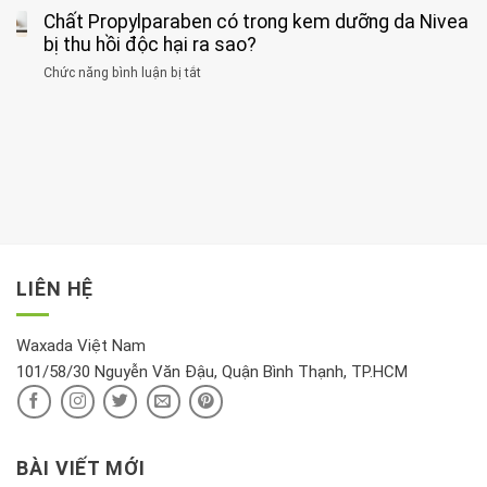
huyết
thể
cùng
Chất Propylparaben có trong kem dưỡng da Nivea
loại
áp
dục
lúc
cây
bị thu hồi độc hại ra sao?
và
tốt
đừng
thận:
nhất
Chức năng bình luận bị tắt
ở
đặt
Bạn
cho
Chất
trong
nên
tim:
Propylparaben
phòng
dành
Sáng
có
khách:
thời
hay
trong
Ảnh
gian
chiều
kem
hưởng
để
mới
dưỡng
tới
xem
là
da
tài
xét
“giờ
Nivea
lộc,
kỹ
vàng”?
bị
vận
thông
thu
LIÊN HỆ
khí
tin
hồi
này
độc
hại
Waxada Việt Nam
ra
101/58/30 Nguyễn Văn Đậu, Quận Bình Thạnh, TP.HCM
sao?
BÀI VIẾT MỚI