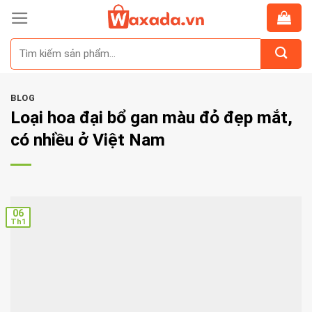
Skip
to
Tìm
content
kiếm:
BLOG
Loại hoa đại bổ gan màu đỏ đẹp mắt,
có nhiều ở Việt Nam
06
Th1