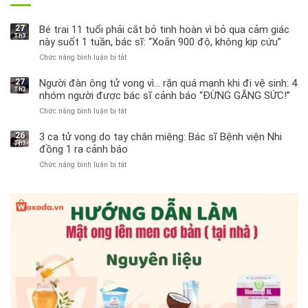
27
Bé trai 11 tuổi phải cắt bỏ tinh hoàn vì bỏ qua cảm giác
Th3
này suốt 1 tuần, bác sĩ: “Xoắn 900 độ, không kịp cứu”
Chức năng bình luận bị tắt
ở
Bé
trai
27
Người đàn ông tử vong vì… rặn quá mạnh khi đi vệ sinh: 4
Th3
11
nhóm người được bác sĩ cảnh báo “ĐỪNG GẮNG SỨC!”
tuổi
Chức năng bình luận bị tắt
ở
phải
Người
cắt
đàn
bỏ
26
3 ca tử vong do tay chân miệng: Bác sĩ Bệnh viện Nhi
Th3
ông
tinh
đồng 1 ra cảnh báo
tử
hoàn
Chức năng bình luận bị tắt
ở
vong
vì
3
vì…
bỏ
ca
rặn
qua
tử
quá
cảm
vong
mạnh
giác
do
khi
này
tay
đi
suốt
chân
vệ
1
miệng:
sinh:
tuần,
Bác
4
bác
sĩ
nhóm
sĩ:
Bệnh
người
“Xoắn
viện
được
900
Nhi