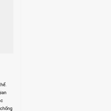
thể.
gian
ác
t chống