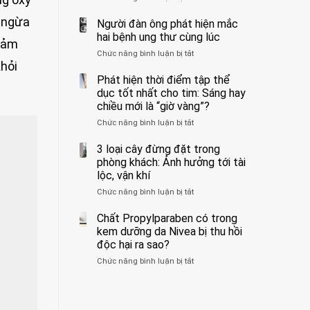
ẩn
400
không
n ngừa
formaldehyde
bác
Người đàn ông phát hiện mắc
biết
và
sĩ
hai bệnh ung thư cùng lúc
giảm
kim
cảnh
Chức năng bình luận bị tắt
ở
loại
báo
hỏi
Người
nặng,
về
đàn
Phát hiện thời điểm tập thể
ăn
tác
ông
dục tốt nhất cho tim: Sáng hay
nhiều
hại
phát
có
của
chiều mới là “giờ vàng”?
hiện
thể
1
Chức năng bình luận bị tắt
ở
mắc
hại
kiểu
Phát
hai
gan
ăn
hiện
3 loại cây đừng đặt trong
bệnh
thận
đối
thời
ung
phòng khách: Ảnh hưởng tới tài
với
điểm
thư
lộc, vận khí
huyết
tập
cùng
áp
Chức năng bình luận bị tắt
ở
thể
lúc
và
3
dục
thận:
loại
Chất Propylparaben có trong
tốt
Bạn
cây
nhất
kem dưỡng da Nivea bị thu hồi
nên
đừng
cho
độc hại ra sao?
dành
đặt
tim:
thời
Chức năng bình luận bị tắt
ở
trong
Sáng
gian
Chất
phòng
hay
để
Propylparaben
khách:
chiều
xem
có
Ảnh
mới
xét
trong
hưởng