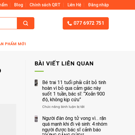
Phẩm
Blog
Chính sách QRT
Liên Hệ
Đăng nhập
077 6972 751
ẢN PHẨM MỚI
BÀI VIẾT LIÊN QUAN
ỏ
Bé trai 11 tuổi phải cắt bỏ tinh
hoàn vì bỏ qua cảm giác này
suốt 1 tuần, bác sĩ: “Xoắn 900
độ, không kịp cứu”
Chức năng bình luận bị tắt
ở
Bé
trai
Người đàn ông tử vong vì… rặn
11
quá mạnh khi đi vệ sinh: 4 nhóm
tuổi
người được bác sĩ cảnh báo
phải