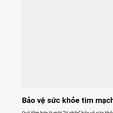
Bảo vệ sức khỏe tim mạc
Quả tầm bóp là một “lá chắn” bảo vệ sức kh