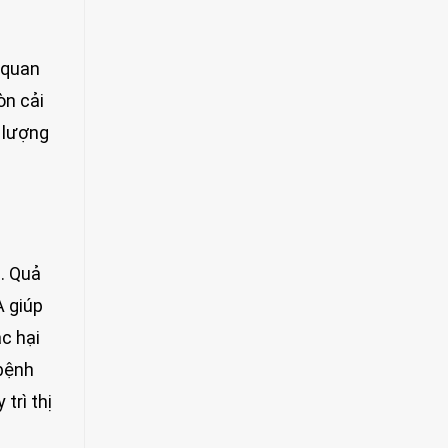
 quan
òn cải
 lượng
. Quả
A giúp
c hại
bệnh
trì thị