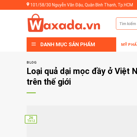
Skip
101/58/30 Nguyễn Văn Đậu, Quận Bình Thạnh, Tp.HCM
to
content
Tìm
kiếm:
DANH MỤC SẢN PHẨM
MỸ PHẨ
BLOG
Loại quả dại mọc đầy ở Việt 
trên thế giới
26
Th12