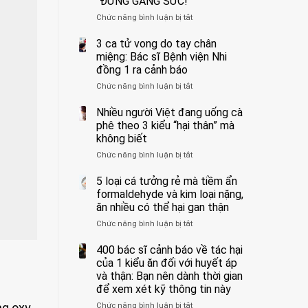
“ĐỪNG GẮNG SỨC!”
cắt
Chức năng bình luận bị tắt
bỏ
ở
tinh
Người
hoàn
đàn
3 ca tử vong do tay chân
vì
ông
miệng: Bác sĩ Bệnh viện Nhi
bỏ
tử
đồng 1 ra cảnh báo
qua
vong
Chức năng bình luận bị tắt
ở
cảm
vì…
3
giác
rặn
ca
Nhiều người Việt đang uống cà
này
quá
tử
suốt
mạnh
phê theo 3 kiểu “hại thân” mà
vong
1
khi
không biết
do
tuần,
đi
Chức năng bình luận bị tắt
ở
tay
bác
vệ
Nhiều
chân
sĩ:
sinh:
người
5 loại cá tưởng rẻ mà tiềm ẩn
miệng:
“Xoắn
4
Việt
Bác
formaldehyde và kim loại nặng,
900
nhóm
đang
sĩ
độ,
người
ăn nhiều có thể hại gan thận
uống
Bệnh
không
được
Chức năng bình luận bị tắt
ở
cà
viện
kịp
bác
5
phê
Nhi
cứu”
sĩ
loại
400 bác sĩ cảnh báo về tác hại
theo
đồng
cảnh
cá
3
của 1 kiểu ăn đối với huyết áp
1
báo
tưởng
kiểu
ra
và thận: Bạn nên dành thời gian
“ĐỪNG
rẻ
“hại
cảnh
GẮNG
để xem xét kỹ thông tin này
mà
thân”
báo
SỨC!”
ng oxy
Chức năng bình luận bị tắt
tiềm
ở
mà