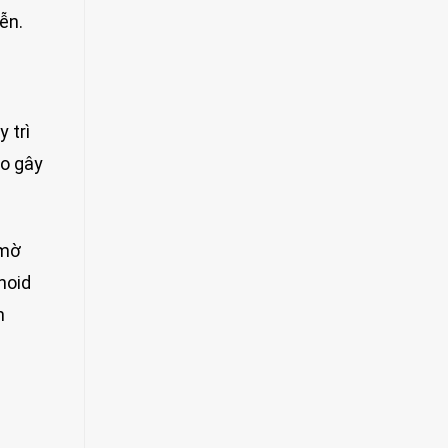
ễn.
 trì
do gây
 mờ
noid
n