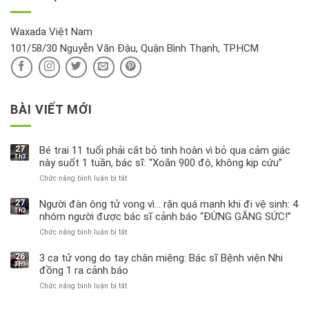
hồi
này
độc
hại
Waxada Việt Nam
ra
101/58/30 Nguyễn Văn Đậu, Quận Bình Thạnh, TP.HCM
sao?
BÀI VIẾT MỚI
27
Bé trai 11 tuổi phải cắt bỏ tinh hoàn vì bỏ qua cảm giác
Th3
này suốt 1 tuần, bác sĩ: “Xoắn 900 độ, không kịp cứu”
Chức năng bình luận bị tắt
ở
Bé
trai
27
Người đàn ông tử vong vì… rặn quá mạnh khi đi vệ sinh: 4
Th3
11
nhóm người được bác sĩ cảnh báo “ĐỪNG GẮNG SỨC!”
tuổi
Chức năng bình luận bị tắt
ở
phải
Người
cắt
đàn
bỏ
26
3 ca tử vong do tay chân miệng: Bác sĩ Bệnh viện Nhi
Th3
ông
tinh
đồng 1 ra cảnh báo
tử
hoàn
Chức năng bình luận bị tắt
ở
vong
vì
3
vì…
bỏ
ca