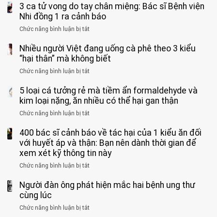
3 ca tử vong do tay chân miệng: Bác sĩ Bệnh viện
đàn
tinh
ông
Nhi đồng 1 ra cảnh báo
hoàn
tử
vì
Chức năng bình luận bị tắt
ở
vong
bỏ
3
vì…
qua
Nhiều người Việt đang uống cà phê theo 3 kiểu
ca
rặn
cảm
tử
“hại thân” mà không biết
quá
giác
vong
mạnh
Chức năng bình luận bị tắt
ở
này
do
khi
Nhiều
suốt
tay
đi
5 loại cá tưởng rẻ mà tiềm ẩn formaldehyde và
người
1
chân
vệ
Việt
kim loại nặng, ăn nhiều có thể hại gan thận
tuần,
miệng:
sinh:
đang
bác
Bác
Chức năng bình luận bị tắt
ở
4
uống
sĩ:
sĩ
5
nhóm
cà
“Xoắn
Bệnh
400 bác sĩ cảnh báo về tác hại của 1 kiểu ăn đối
loại
người
phê
900
viện
cá
với huyết áp và thận: Bạn nên dành thời gian để
được
theo
độ,
Nhi
tưởng
xem xét kỹ thông tin này
bác
3
không
đồng
rẻ
sĩ
kiểu
kịp
Chức năng bình luận bị tắt
ở
1
mà
cảnh
“hại
cứu”
400
ra
tiềm
báo
thân”
Người đàn ông phát hiện mắc hai bệnh ung thư
bác
cảnh
ẩn
“ĐỪNG
mà
sĩ
cùng lúc
báo
formaldehyde
GẮNG
không
cảnh
và
Chức năng bình luận bị tắt
SỨC!”
ở
biết
báo
kim