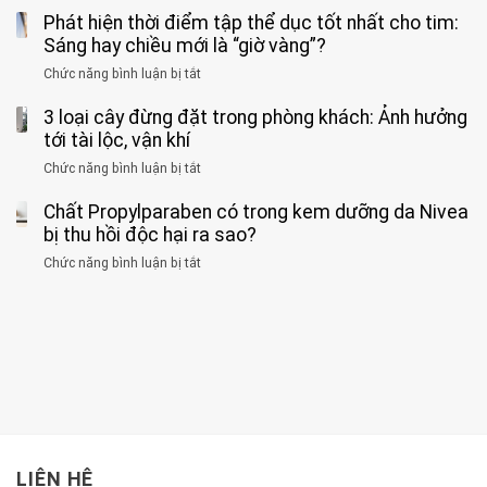
Người
về
loại
Phát hiện thời điểm tập thể dục tốt nhất cho tim:
đàn
tác
nặng,
ông
Sáng hay chiều mới là “giờ vàng”?
hại
ăn
phát
của
Chức năng bình luận bị tắt
ở
nhiều
hiện
1
Phát
có
mắc
kiểu
3 loại cây đừng đặt trong phòng khách: Ảnh hưởng
hiện
thể
hai
ăn
thời
tới tài lộc, vận khí
hại
bệnh
đối
điểm
gan
ung
Chức năng bình luận bị tắt
ở
với
tập
thận
thư
3
huyết
thể
cùng
Chất Propylparaben có trong kem dưỡng da Nivea
loại
áp
dục
lúc
cây
bị thu hồi độc hại ra sao?
và
tốt
đừng
thận:
nhất
Chức năng bình luận bị tắt
ở
đặt
Bạn
cho
Chất
trong
nên
tim:
Propylparaben
phòng
dành
Sáng
có
khách:
thời
hay
trong
Ảnh
gian
chiều
kem
hưởng
để
mới
dưỡng
tới
xem
là
da
tài
xét
“giờ
Nivea
lộc,
kỹ
vàng”?
bị
vận
thông
thu
LIÊN HỆ
khí
tin