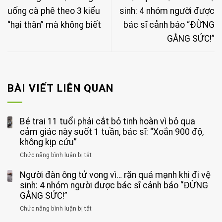
uống cà phê theo 3 kiểu
sinh: 4 nhóm người được
“hại thân” mà không biết
bác sĩ cảnh báo “ĐỪNG
GẮNG SỨC!”
BÀI VIẾT LIÊN QUAN
Bé trai 11 tuổi phải cắt bỏ tinh hoàn vì bỏ qua
cảm giác này suốt 1 tuần, bác sĩ: “Xoắn 900 độ,
không kịp cứu”
Chức năng bình luận bị tắt
ở
Bé
Người đàn ông tử vong vì… rặn quá mạnh khi đi vệ
trai
11
sinh: 4 nhóm người được bác sĩ cảnh báo “ĐỪNG
tuổi
GẮNG SỨC!”
phải
Chức năng bình luận bị tắt
ở
cắt
Người
bỏ