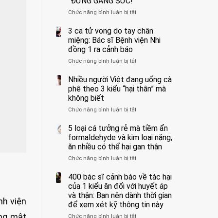
“ĐỪNG GẮNG SỨC!”
cắt
Chức năng bình luận bị tắt
bỏ
ở
tinh
Người
hoàn
đàn
3 ca tử vong do tay chân
vì
ông
miệng: Bác sĩ Bệnh viện Nhi
bỏ
tử
đồng 1 ra cảnh báo
qua
vong
Chức năng bình luận bị tắt
ở
cảm
vì…
3
giác
rặn
ca
Nhiều người Việt đang uống cà
này
quá
tử
suốt
mạnh
phê theo 3 kiểu “hại thân” mà
vong
1
khi
không biết
do
tuần,
đi
Chức năng bình luận bị tắt
ở
tay
bác
vệ
Nhiều
chân
sĩ:
sinh:
người
5 loại cá tưởng rẻ mà tiềm ẩn
miệng:
“Xoắn
4
Việt
Bác
formaldehyde và kim loại nặng,
900
nhóm
đang
sĩ
độ,
người
ăn nhiều có thể hại gan thận
uống
Bệnh
không
được
Chức năng bình luận bị tắt
ở
cà
viện
kịp
bác
5
phê
Nhi
cứu”
sĩ
loại
400 bác sĩ cảnh báo về tác hại
theo
đồng
cảnh
cá
3
của 1 kiểu ăn đối với huyết áp
1
báo
tưởng
kiểu
ra
và thận: Bạn nên dành thời gian
“ĐỪNG
nh viện
rẻ
“hại
cảnh
GẮNG
để xem xét kỹ thông tin này
mà
thân”
báo
SỨC!”
óng mật
Chức năng bình luận bị tắt
tiềm
ở
mà