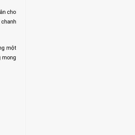
Vân cho
g chanh
ống một
ng mong