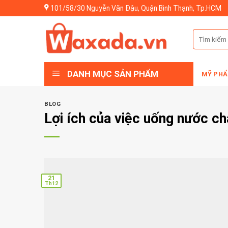
Skip
101/58/30 Nguyễn Văn Đậu, Quận Bình Thạnh, Tp.HCM
to
content
Tìm
kiếm:
DANH MỤC SẢN PHẨM
MỸ PHẨ
BLOG
Lợi ích của việc uống nước ch
21
Th12