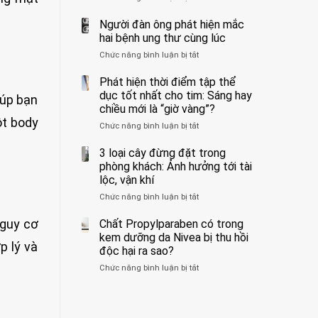
ẩn
400
không
formaldehyde
bác
Người đàn ông phát hiện mắc
biết
và
sĩ
hai bệnh ung thư cùng lúc
kim
cảnh
Chức năng bình luận bị tắt
ở
loại
báo
Người
nặng,
về
đàn
Phát hiện thời điểm tập thể
ăn
tác
ông
dục tốt nhất cho tim: Sáng hay
nhiều
hại
iúp bạn
phát
có
của
chiều mới là “giờ vàng”?
hiện
thể
1
ột body
Chức năng bình luận bị tắt
ở
mắc
hại
kiểu
Phát
hai
gan
ăn
hiện
3 loại cây đừng đặt trong
bệnh
thận
đối
thời
ung
phòng khách: Ảnh hưởng tới tài
với
điểm
thư
lộc, vận khí
huyết
tập
cùng
áp
Chức năng bình luận bị tắt
ở
thể
lúc
và
3
dục
thận:
loại
nguy cơ
Chất Propylparaben có trong
tốt
Bạn
cây
nhất
kem dưỡng da Nivea bị thu hồi
nên
p lý và
đừng
cho
độc hại ra sao?
dành
đặt
tim:
thời
Chức năng bình luận bị tắt
ở
trong
Sáng
gian
Chất
phòng
hay
để
Propylparaben
khách:
chiều
xem
có
Ảnh
mới
xét
trong
hưởng