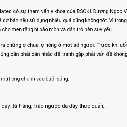
edlatec có sự tham vấn y khoa của BSCKI. Dương Ngọc 
về cơ bản nếu sử dụng nhiều quá cũng không tốt. Vì tron
àm cho men răng bị bào mòn và dần trở nên suy yếu.
y ra chứng ợ chua, ợ nóng ở một số người. Trước khi u
ũng cần phải cân nhắc để tránh gặp phải vấn đề khô
 mật ong chanh vào buổi sáng:
ạ dày, tá tràng, trào ngược dạ dày thực quản,…