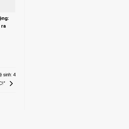
ệng:
 ra
 sinh: 4
C!”