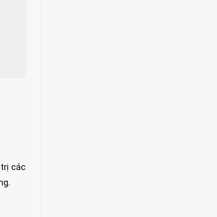
rị các
ng.