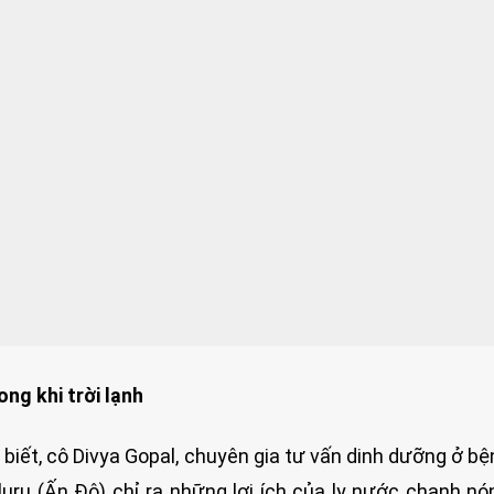
ng khi trời lạnh
iết, cô Divya Gopal, chuyên gia tư vấn dinh dưỡng ở bệ
uru (Ấn Độ) chỉ ra những lợi ích của ly nước chanh n