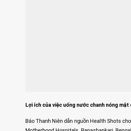
Lợi ích của việc uống nước chanh nóng mật o
Báo Thanh Niên dẫn nguồn Health Shots cho b
Motherhood Hospitals, Banashankari, Bengal