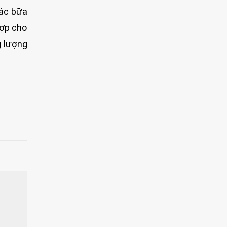
các bữa
hợp cho
g lượng