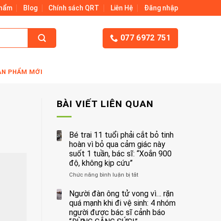
Phẩm
Blog
Chính sách QRT
Liên Hệ
Đăng nhập
077 6972 751
ẢN PHẨM MỚI
BÀI VIẾT LIÊN QUAN
Bé trai 11 tuổi phải cắt bỏ tinh
hoàn vì bỏ qua cảm giác này
suốt 1 tuần, bác sĩ: “Xoắn 900
độ, không kịp cứu”
Chức năng bình luận bị tắt
ở
Bé
trai
Người đàn ông tử vong vì… rặn
11
quá mạnh khi đi vệ sinh: 4 nhóm
tuổi
người được bác sĩ cảnh báo
phải