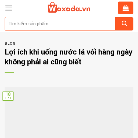
Skip
to
Tìm
content
kiếm:
BLOG
Lợi ích khi uống nước lá vối hàng ngày
không phải ai cũng biết
18
Th1