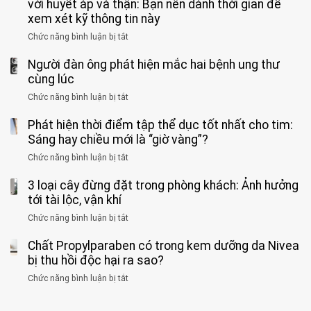
cá
với huyết áp và thận: Bạn nên dành thời gian để
được
theo
độ,
Nhi
tưởng
xem xét kỹ thông tin này
bác
3
không
đồng
rẻ
sĩ
kiểu
kịp
Chức năng bình luận bị tắt
ở
1
mà
cảnh
“hại
cứu”
400
ra
tiềm
báo
thân”
Người đàn ông phát hiện mắc hai bệnh ung thư
bác
cảnh
ẩn
“ĐỪNG
mà
sĩ
cùng lúc
báo
formaldehyde
GẮNG
không
cảnh
và
Chức năng bình luận bị tắt
SỨC!”
ở
biết
báo
kim
Người
về
loại
Phát hiện thời điểm tập thể dục tốt nhất cho tim:
đàn
tác
nặng,
ông
Sáng hay chiều mới là “giờ vàng”?
hại
ăn
phát
của
Chức năng bình luận bị tắt
ở
nhiều
hiện
1
Phát
có
mắc
kiểu
3 loại cây đừng đặt trong phòng khách: Ảnh hưởng
hiện
thể
hai
ăn
thời
tới tài lộc, vận khí
hại
bệnh
đối
điểm
gan
ung
Chức năng bình luận bị tắt
ở
với
tập
thận
thư
3
huyết
thể
cùng
Chất Propylparaben có trong kem dưỡng da Nivea
loại
áp
dục
lúc
cây
bị thu hồi độc hại ra sao?
và
tốt
đừng
thận:
nhất
Chức năng bình luận bị tắt
ở
đặt
Bạn
cho
Chất
trong
nên
tim:
Propylparaben
phòng