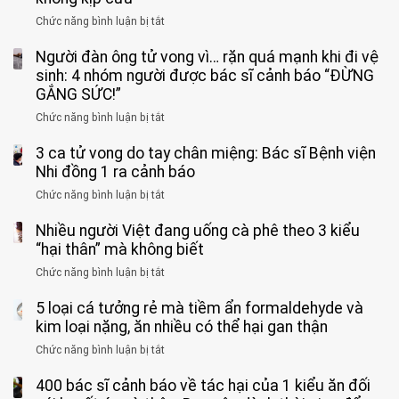
Chức năng bình luận bị tắt
ở
Bé
Người đàn ông tử vong vì… rặn quá mạnh khi đi vệ
trai
11
sinh: 4 nhóm người được bác sĩ cảnh báo “ĐỪNG
tuổi
GẮNG SỨC!”
phải
Chức năng bình luận bị tắt
ở
cắt
Người
bỏ
3 ca tử vong do tay chân miệng: Bác sĩ Bệnh viện
đàn
tinh
ông
Nhi đồng 1 ra cảnh báo
hoàn
tử
vì
Chức năng bình luận bị tắt
ở
vong
bỏ
3
vì…
qua
Nhiều người Việt đang uống cà phê theo 3 kiểu
ca
rặn
cảm
tử
“hại thân” mà không biết
quá
giác
vong
mạnh
Chức năng bình luận bị tắt
ở
này
do
khi
Nhiều
suốt
tay
đi
5 loại cá tưởng rẻ mà tiềm ẩn formaldehyde và
người
1
chân
vệ
Việt
kim loại nặng, ăn nhiều có thể hại gan thận
tuần,
miệng:
sinh:
đang
bác
Bác
Chức năng bình luận bị tắt
ở
4
uống
sĩ:
sĩ
5
nhóm
cà
“Xoắn
Bệnh
400 bác sĩ cảnh báo về tác hại của 1 kiểu ăn đối
loại
người
phê
900
viện