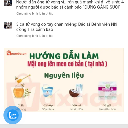
trai
27
Người đàn ông tử vong vì… rặn quá mạnh khi đi vệ sinh: 4
Th3
11
nhóm người được bác sĩ cảnh báo “ĐỪNG GẮNG SỨC!”
tuổi
Chức năng bình luận bị tắt
ở
phải
Người
cắt
đàn
bỏ
26
3 ca tử vong do tay chân miệng: Bác sĩ Bệnh viện Nhi
Th3
ông
tinh
đồng 1 ra cảnh báo
tử
hoàn
Chức năng bình luận bị tắt
ở
vong
vì
3
vì…
bỏ
ca
rặn
qua
tử
quá
cảm
vong
mạnh
giác
do
khi
này
tay
đi
suốt
chân
vệ
1
miệng:
sinh:
tuần,
Bác
4
bác
sĩ
nhóm
sĩ:
Bệnh
người
“Xoắn
viện
được
900
Nhi
bác
độ,
đồng
sĩ
không
1
cảnh
kịp
ra
báo
cứu”
cảnh
“ĐỪNG
báo
GẮNG
SỨC!”