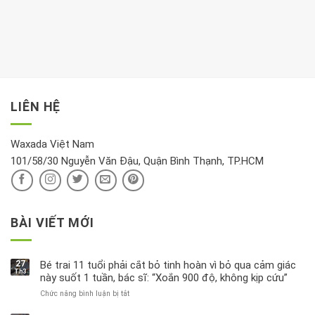
dành
Sáng
có
khách:
thời
hay
trong
Ảnh
gian
chiều
kem
hưởng
để
mới
dưỡng
tới
xem
là
da
tài
xét
“giờ
Nivea
lộc,
kỹ
vàng”?
bị
vận
thông
thu
LIÊN HỆ
khí
tin
hồi
này
độc
hại
Waxada Việt Nam
ra
101/58/30 Nguyễn Văn Đậu, Quận Bình Thạnh, TP.HCM
sao?
BÀI VIẾT MỚI
27
Bé trai 11 tuổi phải cắt bỏ tinh hoàn vì bỏ qua cảm giác
Th3
này suốt 1 tuần, bác sĩ: “Xoắn 900 độ, không kịp cứu”
Chức năng bình luận bị tắt
ở
Bé