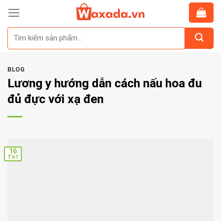
Skip
to
Tìm
content
kiếm:
BLOG
Lương y hướng dẫn cách nấu hoa đu
đủ đực với xạ đen
16
Th1