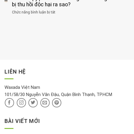
dục
lúc
cây
bị thu hồi độc hại ra sao?
và
tốt
đừng
thận:
nhất
Chức năng bình luận bị tắt
ở
đặt
Bạn
cho
Chất
trong
nên
tim:
Propylparaben
phòng
dành
Sáng
có
khách:
thời
hay
trong
Ảnh
gian
chiều
kem
hưởng
để
mới
dưỡng
tới
xem
là
da
tài
xét
“giờ
Nivea
lộc,
kỹ
vàng”?
bị
vận
thông
thu
LIÊN HỆ
khí
tin
hồi
này
độc
hại
Waxada Việt Nam
ra
101/58/30 Nguyễn Văn Đậu, Quận Bình Thạnh, TP.HCM
sao?
BÀI VIẾT MỚI