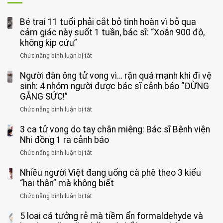
Bé trai 11 tuổi phải cắt bỏ tinh hoàn vì bỏ qua
cảm giác này suốt 1 tuần, bác sĩ: “Xoắn 900 độ,
không kịp cứu”
Chức năng bình luận bị tắt
ở
Bé
Người đàn ông tử vong vì… rặn quá mạnh khi đi vệ
trai
11
sinh: 4 nhóm người được bác sĩ cảnh báo “ĐỪNG
tuổi
GẮNG SỨC!”
phải
Chức năng bình luận bị tắt
ở
cắt
Người
bỏ
3 ca tử vong do tay chân miệng: Bác sĩ Bệnh viện
đàn
tinh
ông
Nhi đồng 1 ra cảnh báo
hoàn
tử
vì
Chức năng bình luận bị tắt
ở
vong
bỏ
3
vì…
qua
Nhiều người Việt đang uống cà phê theo 3 kiểu
ca
rặn
cảm
tử
“hại thân” mà không biết
quá
giác
vong
mạnh
Chức năng bình luận bị tắt
ở
này
do
khi
Nhiều
suốt
tay
đi
5 loại cá tưởng rẻ mà tiềm ẩn formaldehyde và
người
1
chân