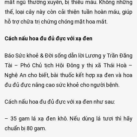
mất ngủ thường xuyên, bị thiếu máu. Không những
thế, loại cây này còn cải thiện tuần hoàn máu, giúp
hỗ trợ chữa trị chứng chóng mặt hoa mắt.
Cách nấu hoa đu đủ đực với xạ đen
Báo Sức khoẻ & Đời sống dẫn lời Lương y Trần Đăng
Tài – Phó Chủ tịch Hội Đông y thị xã Thái Hoà –
Nghệ An cho biết, bài thuốc kết hợp xạ đen và hoa
đu đủ đực nâng cao sức khoẻ cho người bệnh.
Cách nấu hoa đu đủ đực với xạ đen như sau:
– 35 gam lá xạ đen khô. Nếu dùng lá tươi thì hãy
chuẩn bị 80 gam.