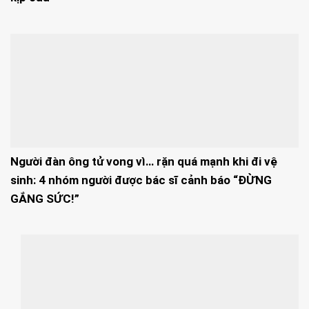
Người đàn ông tử vong vì… rặn quá mạnh khi đi vệ
sinh: 4 nhóm người được bác sĩ cảnh báo “ĐỪNG
GẮNG SỨC!”