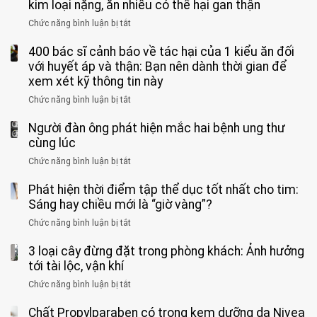
vệ
Việt
kim loại nặng, ăn nhiều có thể hại gan thận
tuần,
miệng:
sinh:
đang
bác
Bác
Chức năng bình luận bị tắt
ở
4
uống
sĩ:
sĩ
5
nhóm
cà
“Xoắn
Bệnh
400 bác sĩ cảnh báo về tác hại của 1 kiểu ăn đối
loại
người
phê
900
viện
cá
với huyết áp và thận: Bạn nên dành thời gian để
được
theo
độ,
Nhi
tưởng
xem xét kỹ thông tin này
bác
3
không
đồng
rẻ
sĩ
kiểu
kịp
Chức năng bình luận bị tắt
ở
1
mà
cảnh
“hại
cứu”
400
ra
tiềm
báo
thân”
Người đàn ông phát hiện mắc hai bệnh ung thư
bác
cảnh
ẩn
“ĐỪNG
mà
sĩ
cùng lúc
báo
formaldehyde
GẮNG
không
cảnh
và
Chức năng bình luận bị tắt
SỨC!”
ở
biết
báo
kim
Người
về
loại
Phát hiện thời điểm tập thể dục tốt nhất cho tim:
đàn
tác
nặng,
ông
Sáng hay chiều mới là “giờ vàng”?
hại
ăn
phát
của
Chức năng bình luận bị tắt
ở
nhiều
hiện
1
Phát
có
mắc
kiểu
3 loại cây đừng đặt trong phòng khách: Ảnh hưởng
hiện
thể
hai
ăn
thời
tới tài lộc, vận khí
hại
bệnh
đối
điểm
gan
ung
Chức năng bình luận bị tắt
ở
với
tập
thận
thư
3
huyết
thể
cùng
Chất Propylparaben có trong kem dưỡng da Nivea
loại
áp