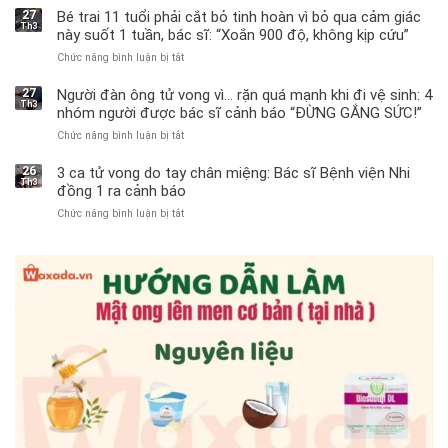
27
Bé trai 11 tuổi phải cắt bỏ tinh hoàn vì bỏ qua cảm giác
Th3
này suốt 1 tuần, bác sĩ: “Xoắn 900 độ, không kịp cứu”
Chức năng bình luận bị tắt
ở
Bé
trai
27
Người đàn ông tử vong vì… rặn quá mạnh khi đi vệ sinh: 4
Th3
11
nhóm người được bác sĩ cảnh báo “ĐỪNG GẮNG SỨC!”
tuổi
Chức năng bình luận bị tắt
ở
phải
Người
cắt
đàn
bỏ
26
3 ca tử vong do tay chân miệng: Bác sĩ Bệnh viện Nhi
Th3
ông
tinh
đồng 1 ra cảnh báo
tử
hoàn
Chức năng bình luận bị tắt
ở
vong
vì
3
vì…
bỏ
ca
rặn
qua
tử
quá
cảm
vong
mạnh
giác
do
khi
này
tay
đi
suốt
chân
vệ
1
miệng:
sinh:
tuần,
Bác
4
bác
sĩ
nhóm
sĩ:
Bệnh
người
“Xoắn
viện
được
900
Nhi
bác
độ,
đồng
sĩ
không