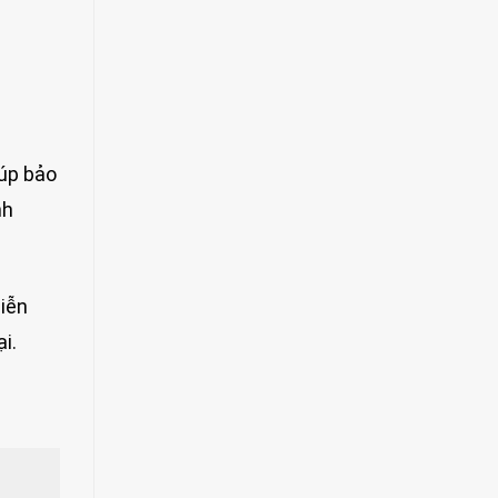
iúp bảo
nh
miễn
i.