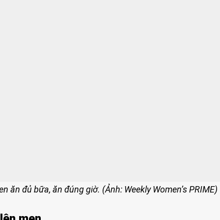
uen ăn đủ bữa, ăn đúng giờ. (Ảnh: Weekly Women’s PRIME)
 lên men