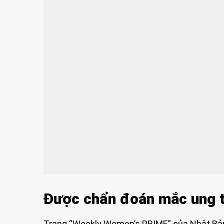
Được chẩn đoán mắc ung t
Trang “Weekly Women’s PRIME” của Nhật Bản 