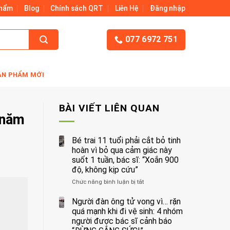
Phẩm
Blog
Chính sách QRT
Liên Hệ
Đăng nhập
077 6972 751
ẢN PHẨM MỚI
BÀI VIẾT LIÊN QUAN
 năm
Bé trai 11 tuổi phải cắt bỏ tinh
hoàn vì bỏ qua cảm giác này
suốt 1 tuần, bác sĩ: “Xoắn 900
độ, không kịp cứu”
Chức năng bình luận bị tắt
ở
Bé
trai
Người đàn ông tử vong vì… rặn
11
quá mạnh khi đi vệ sinh: 4 nhóm
tuổi
người được bác sĩ cảnh báo
phải