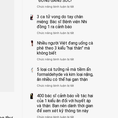
“ĐỪNG GẮNG SỨC!”
cắt
Chức năng bình luận bị tắt
bỏ
ở
tinh
Người
hoàn
đàn
3 ca tử vong do tay chân
vì
ông
miệng: Bác sĩ Bệnh viện Nhi
bỏ
tử
đồng 1 ra cảnh báo
qua
vong
Chức năng bình luận bị tắt
ở
cảm
vì…
3
giác
rặn
ca
Nhiều người Việt đang uống cà
này
quá
tử
suốt
mạnh
phê theo 3 kiểu “hại thân” mà
vong
1
khi
không biết
do
tuần,
đi
Chức năng bình luận bị tắt
ở
tay
bác
vệ
Nhiều
chân
sĩ:
sinh:
người
5 loại cá tưởng rẻ mà tiềm ẩn
miệng:
“Xoắn
4
Việt
Bác
formaldehyde và kim loại nặng,
900
nhóm
đang
sĩ
độ,
người
ăn nhiều có thể hại gan thận
uống
Bệnh
không
được
Chức năng bình luận bị tắt
ở
cà
viện
kịp
bác
5
phê
Nhi
cứu”
sĩ
loại
400 bác sĩ cảnh báo về tác hại
theo
đồng
cảnh
cá
3
của 1 kiểu ăn đối với huyết áp
1
báo
tưởng
kiểu
ra
và thận: Bạn nên dành thời gian
“ĐỪNG
rẻ
“hại
cảnh
GẮNG
để xem xét kỹ thông tin này
mà
thân”
báo
SỨC!”
ng thư
Chức năng bình luận bị tắt
tiềm
ở
mà