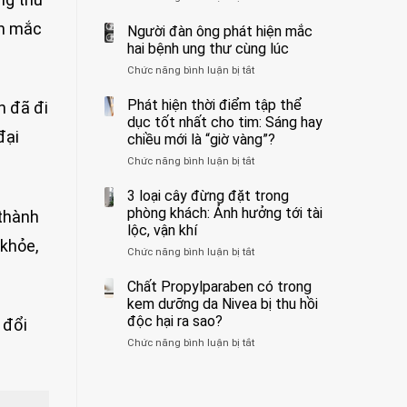
ẩn
400
không
án mắc
formaldehyde
bác
Người đàn ông phát hiện mắc
biết
và
sĩ
hai bệnh ung thư cùng lúc
kim
cảnh
Chức năng bình luận bị tắt
ở
loại
báo
Người
nặng,
về
đàn
Phát hiện thời điểm tập thể
n đã đi
ăn
tác
ông
dục tốt nhất cho tim: Sáng hay
nhiều
hại
phát
đại
có
của
chiều mới là “giờ vàng”?
hiện
thể
1
Chức năng bình luận bị tắt
ở
mắc
hại
kiểu
Phát
hai
gan
ăn
hiện
3 loại cây đừng đặt trong
bệnh
thận
đối
thời
ung
phòng khách: Ảnh hưởng tới tài
với
 thành
điểm
thư
lộc, vận khí
huyết
tập
cùng
 khỏe,
áp
Chức năng bình luận bị tắt
ở
thể
lúc
và
3
dục
thận:
loại
Chất Propylparaben có trong
tốt
Bạn
cây
nhất
kem dưỡng da Nivea bị thu hồi
nên
đừng
cho
độc hại ra sao?
dành
 đổi
đặt
tim:
thời
Chức năng bình luận bị tắt
ở
trong
Sáng
gian
Chất
phòng
hay
để
Propylparaben
khách:
chiều
xem
có
Ảnh
mới
xét
trong
hưởng