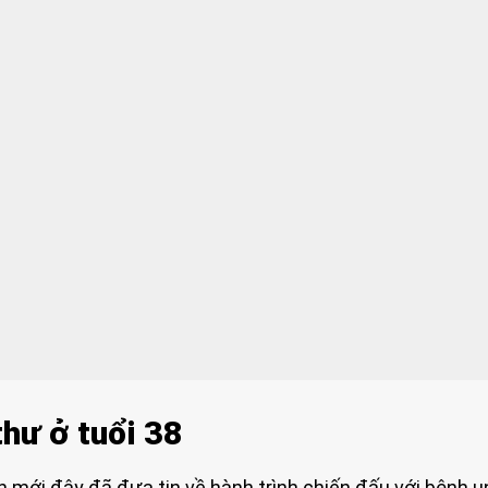
hư ở tuổi 38
mới đây đã đưa tin về hành trình chiến đấu với bệnh u