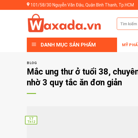
Skip
101/58/30 Nguyễn Văn Đậu, Quận Bình Thạnh, Tp.HCM
to
content
Tìm
kiếm:
DANH MỤC SẢN PHẨM
MỸ PHẨ
BLOG
Mắc ung thư ở tuổi 38, chuyê
nhờ 3 quy tắc ăn đơn giản
17
Th12