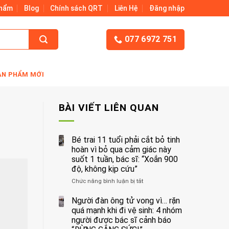
Phẩm
Blog
Chính sách QRT
Liên Hệ
Đăng nhập
077 6972 751
ẢN PHẨM MỚI
BÀI VIẾT LIÊN QUAN
Bé trai 11 tuổi phải cắt bỏ tinh
hoàn vì bỏ qua cảm giác này
suốt 1 tuần, bác sĩ: “Xoắn 900
độ, không kịp cứu”
Chức năng bình luận bị tắt
ở
Bé
trai
Người đàn ông tử vong vì… rặn
11
quá mạnh khi đi vệ sinh: 4 nhóm
tuổi
người được bác sĩ cảnh báo
phải