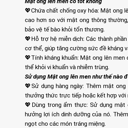
Mật ong lên men có tốt không
💖Chứa chất chống oxy hóa: Mật ong l
cao hơn so với mật ong thông thường, 
bảo vệ tế bào khỏi tổn thương.
💖Hỗ trợ hệ miễn dịch: Các thành phần
cơ thể, giúp tăng cường sức đề kháng v
💖Tính kháng khuẩn: Mật ong lên men c
thể khỏi vi khuẩn và nhiễm trùng.
Sử dụng Mật ong lên men như thế nào để
💖Sử dụng hàng ngày: Thêm mật ong 
thưởng thức trực tiếp hoặc kết hợp với
💖Dùng trong ẩm thực: Sử dụng mật o
hưởng lợi ích dinh dưỡng của nó. Thê
ngọt cho các món tráng miệng.