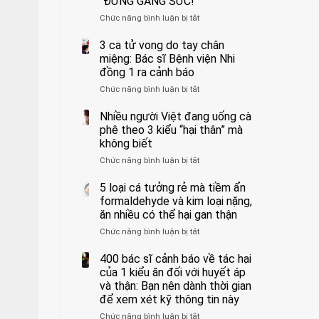
“ĐỪNG GẮNG SỨC!”
cắt
Chức năng bình luận bị tắt
bỏ
ở
tinh
Người
hoàn
đàn
3 ca tử vong do tay chân
vì
ông
miệng: Bác sĩ Bệnh viện Nhi
bỏ
tử
đồng 1 ra cảnh báo
qua
vong
Chức năng bình luận bị tắt
ở
cảm
vì…
3
giác
rặn
ca
Nhiều người Việt đang uống cà
này
quá
tử
suốt
mạnh
phê theo 3 kiểu “hại thân” mà
vong
1
khi
không biết
do
tuần,
đi
Chức năng bình luận bị tắt
ở
tay
bác
vệ
Nhiều
chân
sĩ:
sinh:
người
5 loại cá tưởng rẻ mà tiềm ẩn
miệng:
“Xoắn
4
Việt
Bác
formaldehyde và kim loại nặng,
900
nhóm
đang
sĩ
độ,
người
ăn nhiều có thể hại gan thận
uống
Bệnh
không
được
Chức năng bình luận bị tắt
ở
cà
viện
kịp
bác
5
phê
Nhi
cứu”
sĩ
loại
400 bác sĩ cảnh báo về tác hại
theo
đồng
cảnh
cá
3
của 1 kiểu ăn đối với huyết áp
1
báo
tưởng
kiểu
ra
và thận: Bạn nên dành thời gian
“ĐỪNG
rẻ
“hại
cảnh
GẮNG
để xem xét kỹ thông tin này
mà
thân”
báo
SỨC!”
Chức năng bình luận bị tắt
tiềm
ở
mà