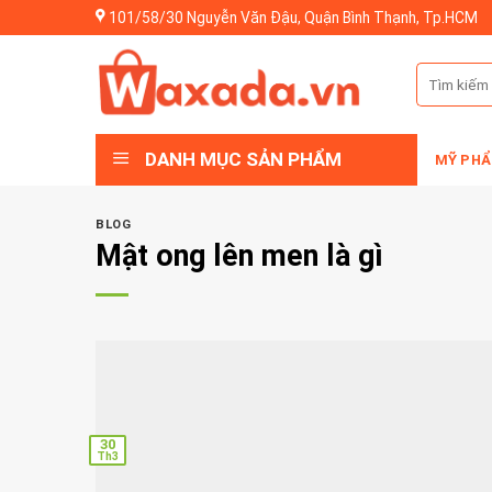
Skip
101/58/30 Nguyễn Văn Đậu, Quận Bình Thạnh, Tp.HCM
to
content
Tìm
kiếm:
DANH MỤC SẢN PHẨM
MỸ PHẨ
BLOG
Mật ong lên men là gì
30
Th3