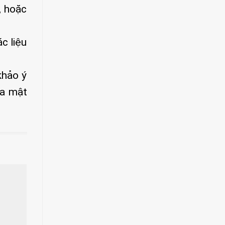
, hoặc
c liệu
khảo ý
ủa mật