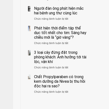
ẩn
400
không
formaldehyde
bác
Người đàn ông phát hiện mắc
biết
và
sĩ
hai bệnh ung thư cùng lúc
kim
cảnh
Chức năng bình luận bị tắt
ở
loại
báo
Người
nặng,
về
đàn
Phát hiện thời điểm tập thể
ăn
tác
ông
dục tốt nhất cho tim: Sáng hay
nhiều
hại
phát
có
của
chiều mới là “giờ vàng”?
hiện
thể
1
Chức năng bình luận bị tắt
ở
mắc
hại
kiểu
Phát
hai
gan
ăn
hiện
3 loại cây đừng đặt trong
bệnh
thận
đối
thời
ung
phòng khách: Ảnh hưởng tới tài
với
điểm
thư
lộc, vận khí
huyết
tập
cùng
áp
Chức năng bình luận bị tắt
ở
thể
lúc
và
3
dục
thận:
loại
Chất Propylparaben có trong
tốt
Bạn
cây
nhất
kem dưỡng da Nivea bị thu hồi
nên
đừng
cho
độc hại ra sao?
dành
đặt
tim:
thời
Chức năng bình luận bị tắt
ở
trong
Sáng
gian
Chất
phòng
hay
để
Propylparaben
khách:
chiều
xem
có
Ảnh
mới
xét
trong
hưởng