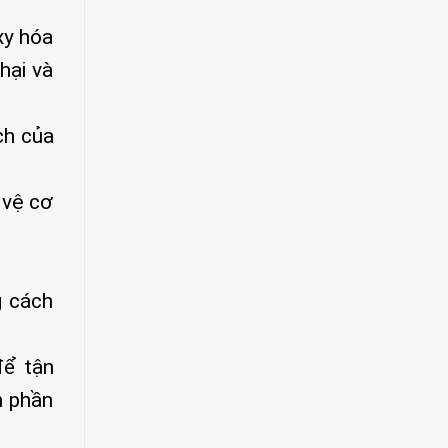
xy hóa
hại và
ch của
 vệ cơ
g cách
để tận
m phần