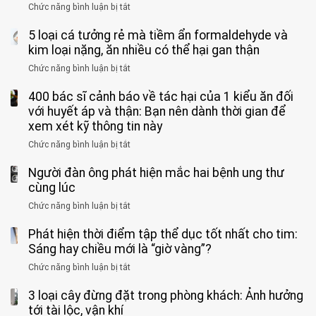
mạnh
Chức năng bình luận bị tắt
ở
này
do
khi
Nhiều
suốt
tay
đi
5 loại cá tưởng rẻ mà tiềm ẩn formaldehyde và
người
1
chân
vệ
Việt
kim loại nặng, ăn nhiều có thể hại gan thận
tuần,
miệng:
sinh:
đang
bác
Bác
Chức năng bình luận bị tắt
ở
4
uống
sĩ:
sĩ
5
nhóm
cà
“Xoắn
Bệnh
400 bác sĩ cảnh báo về tác hại của 1 kiểu ăn đối
loại
người
phê
900
viện
cá
với huyết áp và thận: Bạn nên dành thời gian để
được
theo
độ,
Nhi
tưởng
xem xét kỹ thông tin này
bác
3
không
đồng
rẻ
sĩ
kiểu
kịp
Chức năng bình luận bị tắt
ở
1
mà
cảnh
“hại
cứu”
400
ra
tiềm
báo
thân”
Người đàn ông phát hiện mắc hai bệnh ung thư
bác
cảnh
ẩn
“ĐỪNG
mà
sĩ
cùng lúc
báo
formaldehyde
GẮNG
không
cảnh
và
Chức năng bình luận bị tắt
SỨC!”
ở
biết
báo
kim
Người
về
loại
Phát hiện thời điểm tập thể dục tốt nhất cho tim:
đàn
tác
nặng,
ông
Sáng hay chiều mới là “giờ vàng”?
hại
ăn
phát
của
Chức năng bình luận bị tắt
ở
nhiều
hiện
1
Phát
có
mắc
kiểu
3 loại cây đừng đặt trong phòng khách: Ảnh hưởng
hiện
thể
hai
ăn
thời
tới tài lộc, vận khí
hại
bệnh