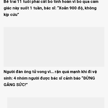
Bé trai 11 tuổi phải cắt bỏ tinh hoàn vì bỏ qua cảm
giác này suốt 1 tuần, bác sĩ: “Xoắn 900 độ, không
kịp cứu”
Người đàn ông tử vong vì… rặn quá mạnh khi đi vệ
sinh: 4 nhóm người được bác sĩ cảnh báo “ĐỪNG
GẮNG SỨC!”