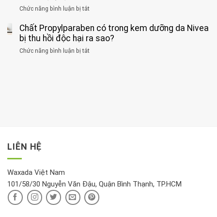
đối
điểm
gan
ung
Chức năng bình luận bị tắt
ở
với
tập
thận
thư
3
huyết
thể
cùng
Chất Propylparaben có trong kem dưỡng da Nivea
loại
áp
dục
lúc
cây
bị thu hồi độc hại ra sao?
và
tốt
đừng
thận:
nhất
Chức năng bình luận bị tắt
ở
đặt
Bạn
cho
Chất
trong
nên
tim:
Propylparaben
phòng
dành
Sáng
có
khách:
thời
hay
trong
Ảnh
gian
chiều
kem
hưởng
để
mới
dưỡng
tới
xem
là
da
tài
xét
“giờ
Nivea
lộc,
kỹ
vàng”?
bị
vận
thông
thu
LIÊN HỆ
khí
tin
hồi
này
độc
hại
Waxada Việt Nam
ra
101/58/30 Nguyễn Văn Đậu, Quận Bình Thạnh, TP.HCM
sao?