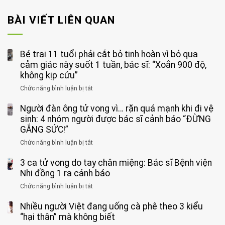
BÀI VIẾT LIÊN QUAN
Bé trai 11 tuổi phải cắt bỏ tinh hoàn vì bỏ qua
cảm giác này suốt 1 tuần, bác sĩ: “Xoắn 900 độ,
không kịp cứu”
Chức năng bình luận bị tắt
ở
Bé
Người đàn ông tử vong vì… rặn quá mạnh khi đi vệ
trai
11
sinh: 4 nhóm người được bác sĩ cảnh báo “ĐỪNG
tuổi
GẮNG SỨC!”
phải
Chức năng bình luận bị tắt
ở
cắt
Người
bỏ
3 ca tử vong do tay chân miệng: Bác sĩ Bệnh viện
đàn
tinh
ông
Nhi đồng 1 ra cảnh báo
hoàn
tử
vì
Chức năng bình luận bị tắt
ở
vong
bỏ
3
vì…
qua
Nhiều người Việt đang uống cà phê theo 3 kiểu
ca
rặn
cảm
tử
“hại thân” mà không biết
quá
giác
vong