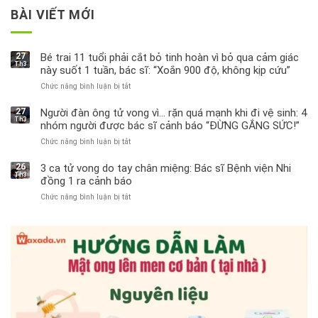
BÀI VIẾT MỚI
27
Bé trai 11 tuổi phải cắt bỏ tinh hoàn vì bỏ qua cảm giác
Th3
này suốt 1 tuần, bác sĩ: “Xoắn 900 độ, không kịp cứu”
Chức năng bình luận bị tắt
ở
Bé
trai
27
Người đàn ông tử vong vì… rặn quá mạnh khi đi vệ sinh: 4
Th3
11
nhóm người được bác sĩ cảnh báo “ĐỪNG GẮNG SỨC!”
tuổi
Chức năng bình luận bị tắt
ở
phải
Người
cắt
đàn
bỏ
26
3 ca tử vong do tay chân miệng: Bác sĩ Bệnh viện Nhi
Th3
ông
tinh
đồng 1 ra cảnh báo
tử
hoàn
Chức năng bình luận bị tắt
ở
vong
vì
3
vì…
bỏ
ca
rặn
qua
tử
quá
cảm
vong
mạnh
giác
do
khi
này
tay
đi
suốt
chân
vệ
1
miệng:
sinh:
tuần,
Bác
4
bác
sĩ
nhóm
sĩ: