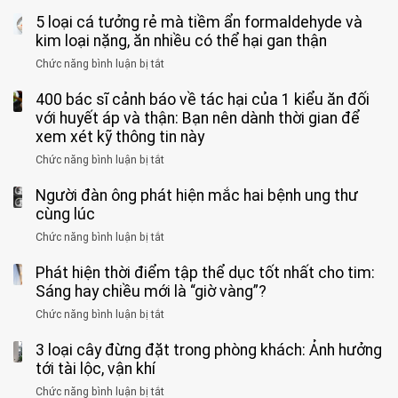
khi
Nhiều
suốt
tay
đi
5 loại cá tưởng rẻ mà tiềm ẩn formaldehyde và
người
1
chân
vệ
Việt
kim loại nặng, ăn nhiều có thể hại gan thận
tuần,
miệng:
sinh:
đang
bác
Bác
Chức năng bình luận bị tắt
ở
4
uống
sĩ:
sĩ
5
nhóm
cà
“Xoắn
Bệnh
400 bác sĩ cảnh báo về tác hại của 1 kiểu ăn đối
loại
người
phê
900
viện
cá
với huyết áp và thận: Bạn nên dành thời gian để
được
theo
độ,
Nhi
tưởng
xem xét kỹ thông tin này
bác
3
không
đồng
rẻ
sĩ
kiểu
kịp
Chức năng bình luận bị tắt
ở
1
mà
cảnh
“hại
cứu”
400
ra
tiềm
báo
thân”
Người đàn ông phát hiện mắc hai bệnh ung thư
bác
cảnh
ẩn
“ĐỪNG
mà
sĩ
cùng lúc
báo
formaldehyde
GẮNG
không
cảnh
và
Chức năng bình luận bị tắt
SỨC!”
ở
biết
báo
kim
Người
về
loại
Phát hiện thời điểm tập thể dục tốt nhất cho tim:
đàn
tác
nặng,
ông
Sáng hay chiều mới là “giờ vàng”?
hại
ăn
phát
của
Chức năng bình luận bị tắt
ở
nhiều
hiện
1
Phát
có
mắc
kiểu
3 loại cây đừng đặt trong phòng khách: Ảnh hưởng
hiện
thể
hai
ăn
thời
tới tài lộc, vận khí
hại
bệnh
đối
điểm
gan
ung
Chức năng bình luận bị tắt
ở
với