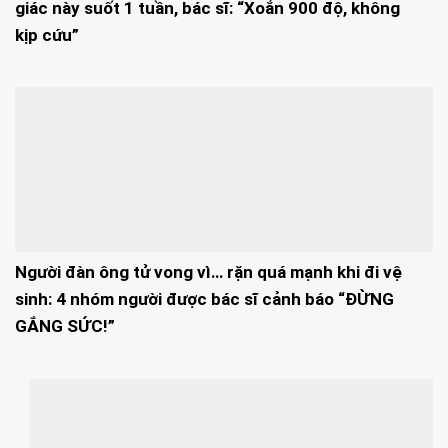
giác này suốt 1 tuần, bác sĩ: “Xoắn 900 độ, không
kịp cứu”
Người đàn ông tử vong vì… rặn quá mạnh khi đi vệ
sinh: 4 nhóm người được bác sĩ cảnh báo “ĐỪNG
GẮNG SỨC!”