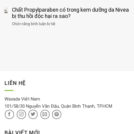
tập
thận
thư
3
huyết
thể
cùng
Chất Propylparaben có trong kem dưỡng da Nivea
loại
áp
dục
lúc
cây
bị thu hồi độc hại ra sao?
và
tốt
đừng
thận:
nhất
Chức năng bình luận bị tắt
ở
đặt
Bạn
cho
Chất
trong
nên
tim:
Propylparaben
phòng
dành
Sáng
có
khách:
thời
hay
trong
Ảnh
gian
chiều
kem
hưởng
để
mới
dưỡng
tới
xem
là
da
tài
xét
“giờ
Nivea
lộc,
kỹ
vàng”?
bị
vận
thông
thu
LIÊN HỆ
khí
tin
hồi
này
độc
hại
Waxada Việt Nam
ra
101/58/30 Nguyễn Văn Đậu, Quận Bình Thạnh, TP.HCM
sao?
BÀI VIẾT MỚI