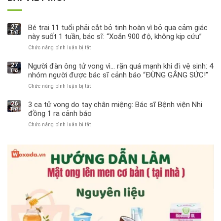
27
Bé trai 11 tuổi phải cắt bỏ tinh hoàn vì bỏ qua cảm giác
Th3
này suốt 1 tuần, bác sĩ: “Xoắn 900 độ, không kịp cứu”
Chức năng bình luận bị tắt
ở
Bé
trai
27
Người đàn ông tử vong vì… rặn quá mạnh khi đi vệ sinh: 4
Th3
11
nhóm người được bác sĩ cảnh báo “ĐỪNG GẮNG SỨC!”
tuổi
Chức năng bình luận bị tắt
ở
phải
Người
cắt
đàn
bỏ
26
3 ca tử vong do tay chân miệng: Bác sĩ Bệnh viện Nhi
Th3
ông
tinh
đồng 1 ra cảnh báo
tử
hoàn
Chức năng bình luận bị tắt
ở
vong
vì
3
vì…
bỏ
ca
rặn
qua
tử
quá
cảm
vong
mạnh
giác
do
khi
này
tay
đi
suốt
chân
vệ
1
miệng:
sinh:
tuần,
Bác
4
bác
sĩ
nhóm
sĩ:
Bệnh
người
“Xoắn
viện
được