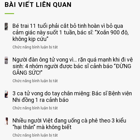
BÀI VIẾT LIÊN QUAN
Bé trai 11 tuổi phải cắt bỏ tinh hoàn vì bỏ qua
cảm giác này suốt 1 tuần, bác sĩ: “Xoắn 900 độ,
không kịp cứu”
Chức năng bình luận bị tắt
ở
Bé
Người đàn ông tử vong vì… rặn quá mạnh khi đi vệ
trai
11
sinh: 4 nhóm người được bác sĩ cảnh báo “ĐỪNG
tuổi
GẮNG SỨC!”
phải
Chức năng bình luận bị tắt
ở
cắt
Người
bỏ
3 ca tử vong do tay chân miệng: Bác sĩ Bệnh viện
đàn
tinh
ông
Nhi đồng 1 ra cảnh báo
hoàn
tử
vì
Chức năng bình luận bị tắt
ở
vong
bỏ
3
vì…
qua
Nhiều người Việt đang uống cà phê theo 3 kiểu
ca
rặn
cảm
tử
“hại thân” mà không biết
quá
giác
vong
mạnh
Chức năng bình luận bị tắt
ở
này
do