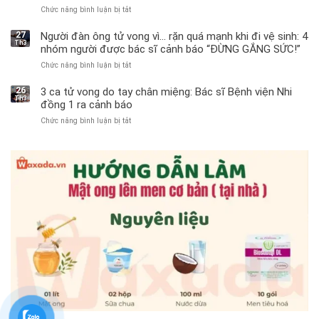
Chức năng bình luận bị tắt
ở
Bé
trai
27
Người đàn ông tử vong vì… rặn quá mạnh khi đi vệ sinh: 4
Th3
11
nhóm người được bác sĩ cảnh báo “ĐỪNG GẮNG SỨC!”
tuổi
Chức năng bình luận bị tắt
ở
phải
Người
cắt
đàn
bỏ
26
3 ca tử vong do tay chân miệng: Bác sĩ Bệnh viện Nhi
Th3
ông
tinh
đồng 1 ra cảnh báo
tử
hoàn
Chức năng bình luận bị tắt
ở
vong
vì
3
vì…
bỏ
ca
rặn
qua
tử
quá
cảm
vong
mạnh
giác
do
khi
này
tay
đi
suốt
chân
vệ
1
miệng:
sinh:
tuần,
Bác
4
bác
sĩ
nhóm
sĩ:
Bệnh
người
“Xoắn
viện
được
900
Nhi
bác
độ,
đồng
sĩ
không
1
cảnh
kịp
ra
báo
cứu”
cảnh
“ĐỪNG