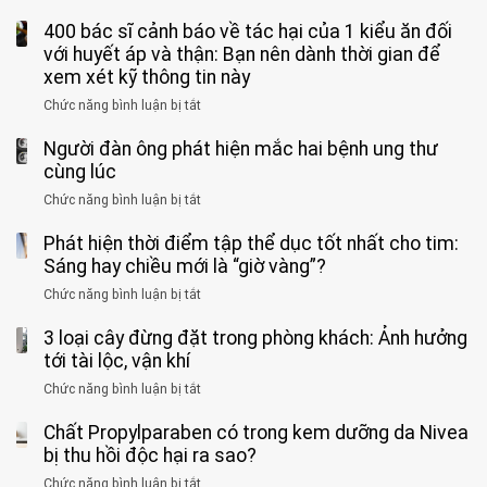
sĩ:
sĩ
5
nhóm
cà
“Xoắn
Bệnh
400 bác sĩ cảnh báo về tác hại của 1 kiểu ăn đối
loại
người
phê
900
viện
cá
với huyết áp và thận: Bạn nên dành thời gian để
được
theo
độ,
Nhi
tưởng
xem xét kỹ thông tin này
bác
3
không
đồng
rẻ
sĩ
kiểu
kịp
Chức năng bình luận bị tắt
ở
1
mà
cảnh
“hại
cứu”
400
ra
tiềm
báo
thân”
Người đàn ông phát hiện mắc hai bệnh ung thư
bác
cảnh
ẩn
“ĐỪNG
mà
sĩ
cùng lúc
báo
formaldehyde
GẮNG
không
cảnh
và
Chức năng bình luận bị tắt
SỨC!”
ở
biết
báo
kim
Người
về
loại
Phát hiện thời điểm tập thể dục tốt nhất cho tim:
đàn
tác
nặng,
ông
Sáng hay chiều mới là “giờ vàng”?
hại
ăn
phát
của
Chức năng bình luận bị tắt
ở
nhiều
hiện
1
Phát
có
mắc
kiểu
3 loại cây đừng đặt trong phòng khách: Ảnh hưởng
hiện
thể
hai
ăn
thời
tới tài lộc, vận khí
hại
bệnh
đối
điểm
gan
ung
Chức năng bình luận bị tắt
ở
với
tập
thận
thư
3
huyết
thể
cùng
Chất Propylparaben có trong kem dưỡng da Nivea
loại
áp
dục
lúc
cây
bị thu hồi độc hại ra sao?
và
tốt
đừng
thận:
nhất
Chức năng bình luận bị tắt
ở