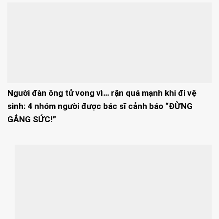
Người đàn ông tử vong vì… rặn quá mạnh khi đi vệ
sinh: 4 nhóm người được bác sĩ cảnh báo “ĐỪNG
GẮNG SỨC!”