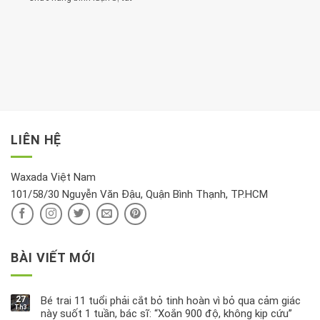
đặt
Bạn
cho
Chất
trong
nên
tim:
Propylparaben
phòng
dành
Sáng
có
khách:
thời
hay
trong
Ảnh
gian
chiều
kem
hưởng
để
mới
dưỡng
tới
xem
là
da
tài
xét
“giờ
Nivea
lộc,
kỹ
vàng”?
bị
vận
thông
thu
LIÊN HỆ
khí
tin
hồi
này
độc
hại
Waxada Việt Nam
ra
101/58/30 Nguyễn Văn Đậu, Quận Bình Thạnh, TP.HCM
sao?
BÀI VIẾT MỚI
27
Bé trai 11 tuổi phải cắt bỏ tinh hoàn vì bỏ qua cảm giác
Th3
này suốt 1 tuần, bác sĩ: “Xoắn 900 độ, không kịp cứu”