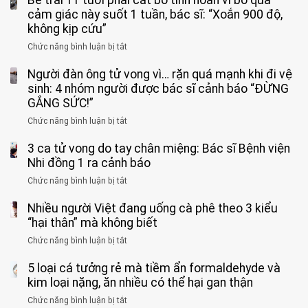
Bé trai 11 tuổi phải cắt bỏ tinh hoàn vì bỏ qua
cảm giác này suốt 1 tuần, bác sĩ: “Xoắn 900 độ,
không kịp cứu”
Chức năng bình luận bị tắt
ở
Bé
Người đàn ông tử vong vì… rặn quá mạnh khi đi vệ
trai
11
sinh: 4 nhóm người được bác sĩ cảnh báo “ĐỪNG
tuổi
GẮNG SỨC!”
phải
Chức năng bình luận bị tắt
ở
cắt
Người
bỏ
3 ca tử vong do tay chân miệng: Bác sĩ Bệnh viện
đàn
tinh
ông
Nhi đồng 1 ra cảnh báo
hoàn
tử
vì
Chức năng bình luận bị tắt
ở
vong
bỏ
3
vì…
qua
Nhiều người Việt đang uống cà phê theo 3 kiểu
ca
rặn
cảm
tử
“hại thân” mà không biết
quá
giác
vong
mạnh
Chức năng bình luận bị tắt
ở
này
do
khi
Nhiều
suốt
tay
đi
5 loại cá tưởng rẻ mà tiềm ẩn formaldehyde và
người
1
chân
vệ
Việt
kim loại nặng, ăn nhiều có thể hại gan thận
tuần,
miệng:
sinh:
đang
bác
Bác
Chức năng bình luận bị tắt
ở
4
uống