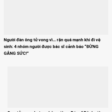
Người đàn ông tử vong vì… rặn quá mạnh khi đi vệ
sinh: 4 nhóm người được bác sĩ cảnh báo “ĐỪNG
GẮNG SỨC!”