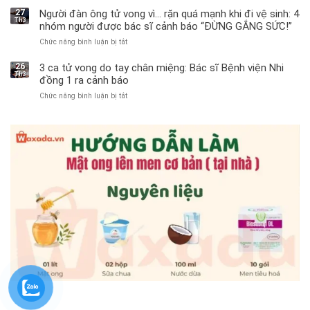
trai
27
Người đàn ông tử vong vì… rặn quá mạnh khi đi vệ sinh: 4
Th3
11
nhóm người được bác sĩ cảnh báo “ĐỪNG GẮNG SỨC!”
tuổi
Chức năng bình luận bị tắt
ở
phải
Người
cắt
đàn
bỏ
26
3 ca tử vong do tay chân miệng: Bác sĩ Bệnh viện Nhi
Th3
ông
tinh
đồng 1 ra cảnh báo
tử
hoàn
Chức năng bình luận bị tắt
ở
vong
vì
3
vì…
bỏ
ca
rặn
qua
tử
quá
cảm
vong
mạnh
giác
do
khi
này
tay
đi
suốt
chân
vệ
1
miệng:
sinh:
tuần,
Bác
4
bác
sĩ
nhóm
sĩ:
Bệnh
người
“Xoắn
viện
được
900
Nhi
bác
độ,
đồng
sĩ
không
1
cảnh
kịp
ra
báo
cứu”
cảnh
“ĐỪNG
báo
GẮNG
SỨC!”