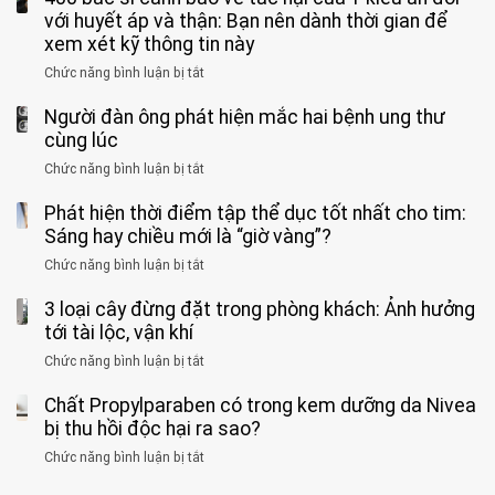
người
phê
900
viện
cá
với huyết áp và thận: Bạn nên dành thời gian để
được
theo
độ,
Nhi
tưởng
xem xét kỹ thông tin này
bác
3
không
đồng
rẻ
sĩ
kiểu
kịp
Chức năng bình luận bị tắt
ở
1
mà
cảnh
“hại
cứu”
400
ra
tiềm
báo
thân”
Người đàn ông phát hiện mắc hai bệnh ung thư
bác
cảnh
ẩn
“ĐỪNG
mà
sĩ
cùng lúc
báo
formaldehyde
GẮNG
không
cảnh
và
Chức năng bình luận bị tắt
SỨC!”
ở
biết
báo
kim
Người
về
loại
Phát hiện thời điểm tập thể dục tốt nhất cho tim:
đàn
tác
nặng,
ông
Sáng hay chiều mới là “giờ vàng”?
hại
ăn
phát
của
Chức năng bình luận bị tắt
ở
nhiều
hiện
1
Phát
có
mắc
kiểu
3 loại cây đừng đặt trong phòng khách: Ảnh hưởng
hiện
thể
hai
ăn
thời
tới tài lộc, vận khí
hại
bệnh
đối
điểm
gan
ung
Chức năng bình luận bị tắt
ở
với
tập
thận
thư
3
huyết
thể
cùng
Chất Propylparaben có trong kem dưỡng da Nivea
loại
áp
dục
lúc
cây
bị thu hồi độc hại ra sao?
và
tốt
đừng
thận:
nhất
Chức năng bình luận bị tắt
ở
đặt
Bạn
cho
Chất
trong
nên