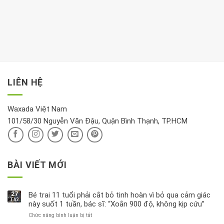
tim:
Propylparaben
phòng
dành
Sáng
có
khách:
thời
hay
trong
Ảnh
gian
chiều
kem
hưởng
để
mới
dưỡng
tới
xem
là
da
tài
xét
“giờ
Nivea
lộc,
kỹ
vàng”?
bị
vận
thông
thu
LIÊN HỆ
khí
tin
hồi
này
độc
hại
Waxada Việt Nam
ra
101/58/30 Nguyễn Văn Đậu, Quận Bình Thạnh, TP.HCM
sao?
BÀI VIẾT MỚI
27
Bé trai 11 tuổi phải cắt bỏ tinh hoàn vì bỏ qua cảm giác
Th3
này suốt 1 tuần, bác sĩ: “Xoắn 900 độ, không kịp cứu”
Chức năng bình luận bị tắt
ở
Bé