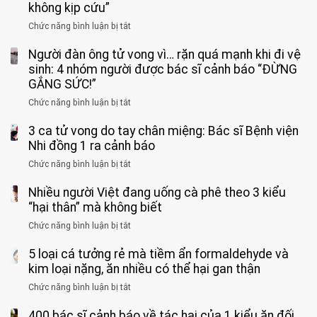
không kịp cứu”
Chức năng bình luận bị tắt
ở
Bé
Người đàn ông tử vong vì… rặn quá mạnh khi đi vệ
trai
11
sinh: 4 nhóm người được bác sĩ cảnh báo “ĐỪNG
tuổi
GẮNG SỨC!”
phải
Chức năng bình luận bị tắt
ở
cắt
Người
bỏ
3 ca tử vong do tay chân miệng: Bác sĩ Bệnh viện
đàn
tinh
ông
Nhi đồng 1 ra cảnh báo
hoàn
tử
vì
Chức năng bình luận bị tắt
ở
vong
bỏ
3
vì…
qua
Nhiều người Việt đang uống cà phê theo 3 kiểu
ca
rặn
cảm
tử
“hại thân” mà không biết
quá
giác
vong
mạnh
Chức năng bình luận bị tắt
ở
này
do
khi
Nhiều
suốt
tay
đi
5 loại cá tưởng rẻ mà tiềm ẩn formaldehyde và
người
1
chân
vệ
Việt
kim loại nặng, ăn nhiều có thể hại gan thận
tuần,
miệng:
sinh:
đang
bác
Bác
Chức năng bình luận bị tắt
ở
4
uống
sĩ:
sĩ
5
nhóm
cà
“Xoắn
Bệnh
400 bác sĩ cảnh báo về tác hại của 1 kiểu ăn đối
loại