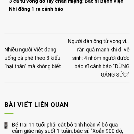
3 ca tử vong do tay chân miệng: Bác sĩ Bệnh viện
Nhi đồng 1 ra cảnh báo
Người đàn ông tử vong vì…
Nhiều người Việt đang
rặn quá mạnh khi đi vệ
uống cà phê theo 3 kiểu
sinh: 4 nhóm người được
“hại thân” mà không biết
bác sĩ cảnh báo “ĐỪNG
GẮNG SỨC!”
BÀI VIẾT LIÊN QUAN
Bé trai 11 tuổi phải cắt bỏ tinh hoàn vì bỏ qua
cảm giác này suốt 1 tuần, bác sĩ: “Xoắn 900 độ,